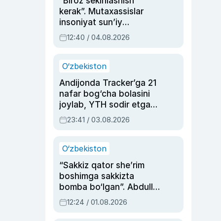
“Biroz sekinlashish
kerak”. Mutaxassislar
insoniyat sun’iy
intellektni boshqara
12:40 / 04.08.2026
olmay qolishidan xavotir
bildirdi
O‘zbekiston
Andijonda Tracker’ga 21
nafar bog‘cha bolasini
joylab, YTH sodir etgan
ayolga sud hukmi o‘qildi
23:41 / 03.08.2026
O‘zbekiston
“Sakkiz qator she’rim
boshimga sakkizta
bomba bo‘lgan”. Abdulla
Oripovni siyosiy
12:24 / 01.08.2026
ayblovlardan asrab
qolgan voqea