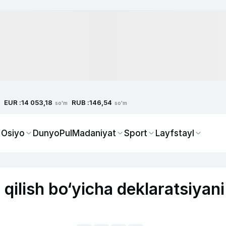
EUR :
RUB :
14 053,18
146,54
so'm
so'm
 Osiyo
Dunyo
Pul
Madaniyat
Sport
Layfstayl
qilish bo‘yicha deklaratsiyani