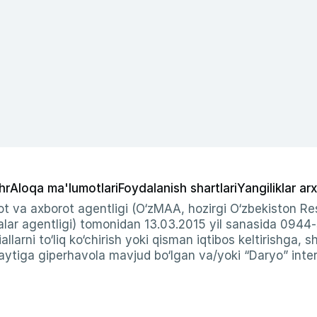
hr
Aloqa ma'lumotlari
Foydalanish shartlari
Yangiliklar arx
t va axborot agentligi (O‘zMAA, hozirgi O‘zbekiston Res
ar agentligi) tomonidan 13.03.2015 yil sanasida 0944
allarni to‘liq ko‘chirish yoki qisman iqtibos keltirishga, 
ytiga giperhavola mavjud bo‘lgan va/yoki “Daryo” intern