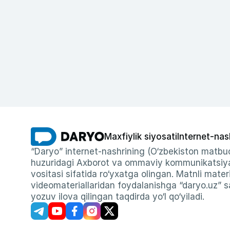
Maxfiylik siyosati
Internet-nas
“Daryo” internet-nashrining (O‘zbekiston matbuo
huzuridagi Axborot va ommaviy kommunikatsiyal
vositasi sifatida ro‘yxatga olingan. Matnli materi
videomateriallaridan foydalanishga “daryo.uz” sa
yozuv ilova qilingan taqdirda yo‘l qo‘yiladi.