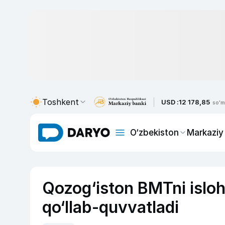
Toshkent
USD :
12 178,85
so'm
O‘zbekiston
Markaziy
Qozog‘iston BMTni isloh 
qo‘llab-quvvatladi