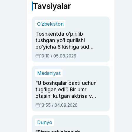
Tavsiyalar
O‘zbekiston
Toshkentda o‘pirilib
tushgan yo‘l qurilishi
bo‘yicha 6 kishiga sud
hukmi o‘qildi
10:10 / 05.08.2026
Madaniyat
“U boshqalar baxti uchun
tug‘ilgan edi”. Bir umr
otasini kutgan aktrisa va
dublyaj ustasi Rimma
13:55 / 04.08.2026
Ahmedovaning
sinovlarga to‘la hayoti
Dunyo