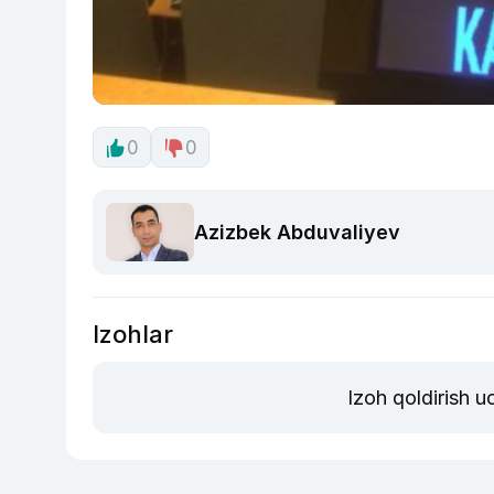
0
0
Azizbek Abduvaliyev
Izohlar
Izoh qoldirish 