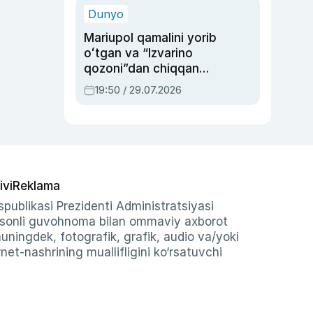
Dunyo
Mariupol qamalini yorib
oʻtgan va “Izvarino
qozoni”dan chiqqan
qahramon — Ukraina
19:50 / 29.07.2026
armiyasi bosh
qoʻmondoni Drapatiy
haqida
ivi
Reklama
publikasi Prezidenti Administratsiyasi
-sonli guvohnoma bilan ommaviy axborot
shuningdek, fotografik, grafik, audio va/yoki
et-nashrining muallifligini ko‘rsatuvchi