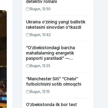
detektiv romani
Bugun, 12:50
Ukraina o‘zining yangi ballistik
raketasini sinovdan o‘tkazdi
Bugun, 12:42
“O‘zbekistondagi barcha
mahallalarning energetik
pasporti yaratiladi” —
energetika vaziri
Bugun, 12:25
“Manchester Siti” “Chelsi”
futbolchisini sotib olmoqchi
Bugun, 12:15
O‘zbekistonda ilk bor test