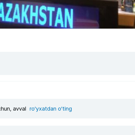
uchun, avval
ro‘yxatdan o‘ting