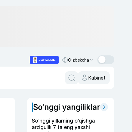
O‘zbekcha
Kabinet
So‘nggi yangiliklar
So‘nggi yillarning o‘qishga
arzigulik 7 ta eng yaxshi