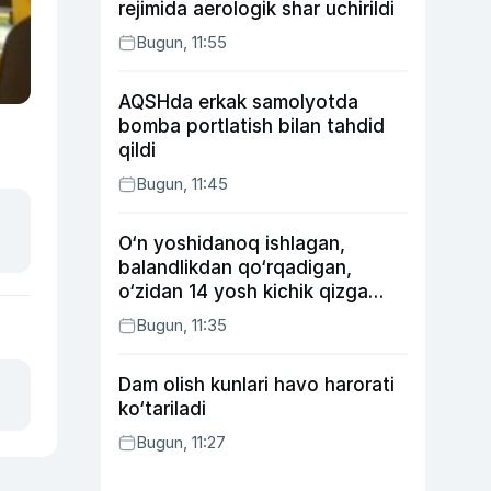
rejimida aerologik shar uchirildi
Bugun, 11:55
AQSHda erkak samolyotda
bomba portlatish bilan tahdid
qildi
Bugun, 11:45
O‘n yoshidanoq ishlagan,
balandlikdan qo‘rqadigan,
o‘zidan 14 yosh kichik qizga
uylangan Yorqinxo‘ja Umarov
Bugun, 11:35
34 yoshda
Dam olish kunlari havo harorati
ko‘tariladi
Bugun, 11:27