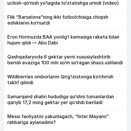
uchish-qo‘nish yo‘lagida to‘xtatishga urindi (video)
Flik “Barselona”ning ikki futbolchisiga chiqish
eshiklarini ko‘rsatdi
Eron Hormuzda BAA yonilg‘i kemasiga raketa bilan
hujum qildi — Abu Dabi
Qashqadaryoda 6 gektar yerni xususiylashtirib
berish evaziga 100 mln so‘m so‘ragan shaxs ushlandi
Wildberries omborlarini Qirg‘izistonga ko‘chirish
taklif qilindi
Samarqand shahri hududiga qo‘shni tumanlardan
qariyb 17,2 ming gektar yer qo‘shib beriladi
Messi faoliyatini yakunlagach, “Inter Mayami”
rahbariga aylanadimi?