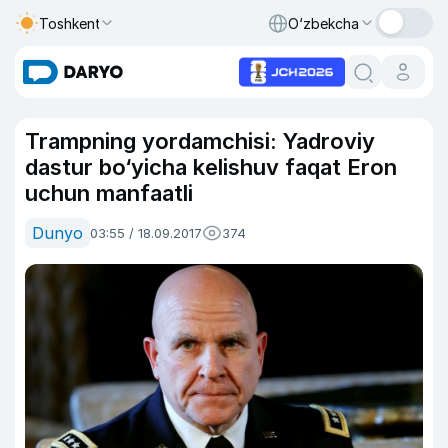
Toshkent
O‘zbekcha
Trampning yordamchisi: Yadroviy
dastur bo‘yicha kelishuv faqat Eron
uchun manfaatli
Dunyo
03:55 / 18.09.2017
374