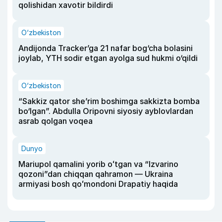
qolishidan xavotir bildirdi
O‘zbekiston
Andijonda Tracker’ga 21 nafar bog‘cha bolasini
joylab, YTH sodir etgan ayolga sud hukmi o‘qildi
O‘zbekiston
“Sakkiz qator she’rim boshimga sakkizta bomba
bo‘lgan”. Abdulla Oripovni siyosiy ayblovlardan
asrab qolgan voqea
Dunyo
Mariupol qamalini yorib oʻtgan va “Izvarino
qozoni”dan chiqqan qahramon — Ukraina
armiyasi bosh qoʻmondoni Drapatiy haqida