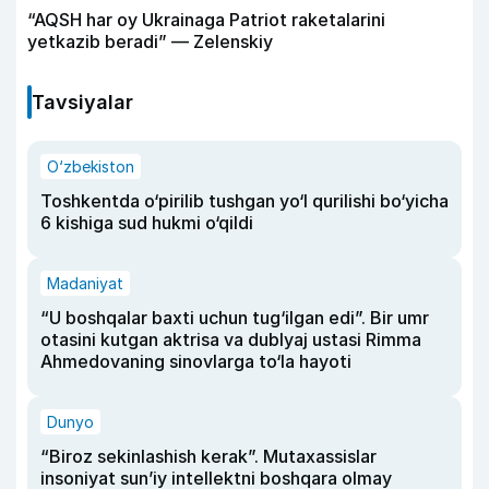
“AQSH har oy Ukrainaga Patriot raketalarini
yetkazib beradi” — Zelenskiy
Tavsiyalar
O‘zbekiston
Toshkentda o‘pirilib tushgan yo‘l qurilishi bo‘yicha
6 kishiga sud hukmi o‘qildi
Madaniyat
“U boshqalar baxti uchun tug‘ilgan edi”. Bir umr
otasini kutgan aktrisa va dublyaj ustasi Rimma
Ahmedovaning sinovlarga to‘la hayoti
Dunyo
“Biroz sekinlashish kerak”. Mutaxassislar
insoniyat sun’iy intellektni boshqara olmay