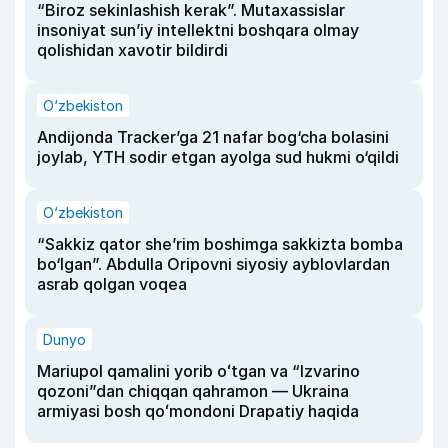
“Biroz sekinlashish kerak”. Mutaxassislar
insoniyat sun’iy intellektni boshqara olmay
qolishidan xavotir bildirdi
O‘zbekiston
Andijonda Tracker’ga 21 nafar bog‘cha bolasini
joylab, YTH sodir etgan ayolga sud hukmi o‘qildi
O‘zbekiston
“Sakkiz qator she’rim boshimga sakkizta bomba
bo‘lgan”. Abdulla Oripovni siyosiy ayblovlardan
asrab qolgan voqea
Dunyo
Mariupol qamalini yorib oʻtgan va “Izvarino
qozoni”dan chiqqan qahramon — Ukraina
armiyasi bosh qoʻmondoni Drapatiy haqida