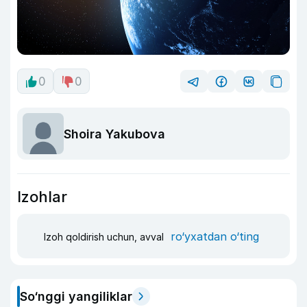
0
0
Shoira Yakubova
Izohlar
ro‘yxatdan o‘ting
Izoh qoldirish uchun, avval
So‘nggi yangiliklar