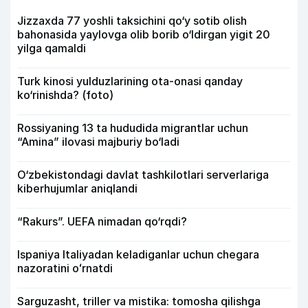
Jizzaxda 77 yoshli taksichini qo‘y sotib olish
bahonasida yaylovga olib borib o‘ldirgan yigit 20
yilga qamaldi
Turk kinosi yulduzlarining ota-onasi qanday
ko‘rinishda? (foto)
Rossiyaning 13 ta hududida migrantlar uchun
“Amina” ilovasi majburiy bo‘ladi
O‘zbekistondagi davlat tashkilotlari serverlariga
kiberhujumlar aniqlandi
“Rakurs”. UEFA nimadan qo‘rqdi?
Ispaniya Italiyadan keladiganlar uchun chegara
nazoratini oʻrnatdi
Sarguzasht, triller va mistika: tomosha qilishga