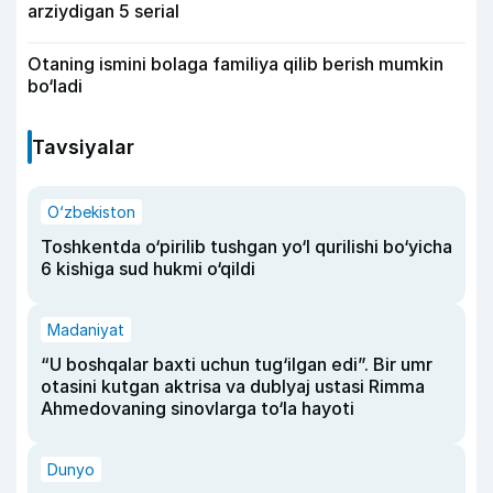
arziydigan 5 serial
Otaning ismini bolaga familiya qilib berish mumkin
bo‘ladi
Tavsiyalar
O‘zbekiston
Toshkentda o‘pirilib tushgan yo‘l qurilishi bo‘yicha
6 kishiga sud hukmi o‘qildi
Madaniyat
“U boshqalar baxti uchun tug‘ilgan edi”. Bir umr
otasini kutgan aktrisa va dublyaj ustasi Rimma
Ahmedovaning sinovlarga to‘la hayoti
Dunyo