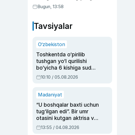
joriy etildi
Bugun, 13:58
Tavsiyalar
O‘zbekiston
Toshkentda o‘pirilib
tushgan yo‘l qurilishi
bo‘yicha 6 kishiga sud
hukmi o‘qildi
10:10 / 05.08.2026
Madaniyat
“U boshqalar baxti uchun
tug‘ilgan edi”. Bir umr
otasini kutgan aktrisa va
dublyaj ustasi Rimma
13:55 / 04.08.2026
Ahmedovaning