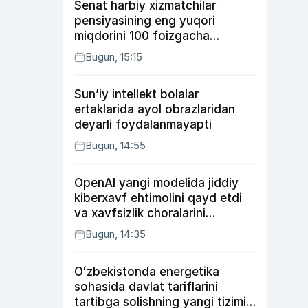
Senat harbiy xizmatchilar
pensiyasining eng yuqori
miqdorini 100 foizgacha
oshirishni nazarda tutuvchi
Bugun, 15:15
qonunni ma’qulladi
Sun’iy intellekt bolalar
ertaklarida ayol obrazlaridan
deyarli foydalanmayapti
Bugun, 14:55
OpenAI yangi modelida jiddiy
kiberxavf ehtimolini qayd etdi
va xavfsizlik choralarini
kuchaytirdi
Bugun, 14:35
Oʻzbekistonda energetika
sohasida davlat tariflarini
tartibga solishning yangi tizimi