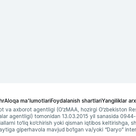
hr
Aloqa ma'lumotlari
Foydalanish shartlari
Yangiliklar arx
t va axborot agentligi (O‘zMAA, hozirgi O‘zbekiston Res
ar agentligi) tomonidan 13.03.2015 yil sanasida 0944
allarni to‘liq ko‘chirish yoki qisman iqtibos keltirishga, 
ytiga giperhavola mavjud bo‘lgan va/yoki “Daryo” intern