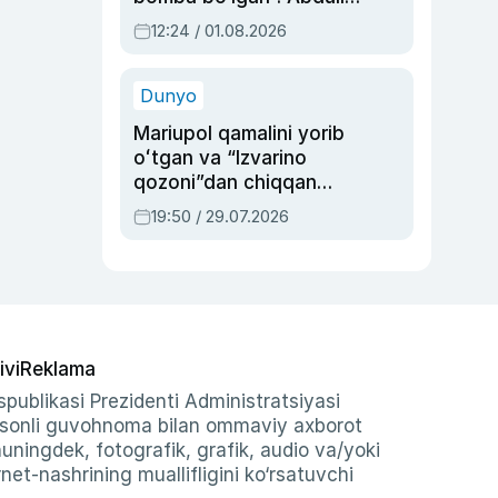
Oripovni siyosiy
12:24 / 01.08.2026
ayblovlardan asrab
qolgan voqea
Dunyo
Mariupol qamalini yorib
oʻtgan va “Izvarino
qozoni”dan chiqqan
qahramon — Ukraina
19:50 / 29.07.2026
armiyasi bosh
qoʻmondoni Drapatiy
haqida
ivi
Reklama
publikasi Prezidenti Administratsiyasi
-sonli guvohnoma bilan ommaviy axborot
shuningdek, fotografik, grafik, audio va/yoki
et-nashrining muallifligini ko‘rsatuvchi