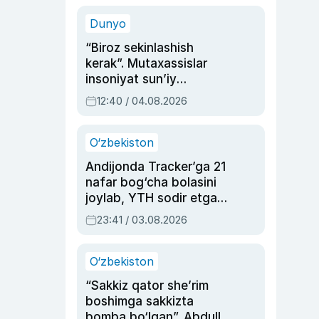
sinovlarga to‘la hayoti
Dunyo
“Biroz sekinlashish
kerak”. Mutaxassislar
insoniyat sun’iy
intellektni boshqara
12:40 / 04.08.2026
olmay qolishidan xavotir
bildirdi
O‘zbekiston
Andijonda Tracker’ga 21
nafar bog‘cha bolasini
joylab, YTH sodir etgan
ayolga sud hukmi o‘qildi
23:41 / 03.08.2026
O‘zbekiston
“Sakkiz qator she’rim
boshimga sakkizta
bomba bo‘lgan”. Abdulla