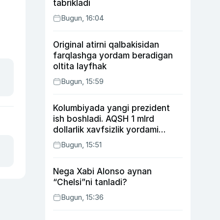
tabrikladi
Bugun, 16:04
Original atirni qalbakisidan
farqlashga yordam beradigan
oltita layfhak
Bugun, 15:59
Kolumbiyada yangi prezident
ish boshladi. AQSH 1 mlrd
dollarlik xavfsizlik yordami
bermoqchi
Bugun, 15:51
Nega Xabi Alonso aynan
“Chelsi”ni tanladi?
Bugun, 15:36