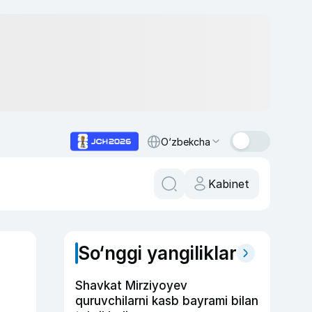
O‘zbekcha
Kabinet
So‘nggi yangiliklar
Shavkat Mirziyoyev
quruvchilarni kasb bayrami bilan