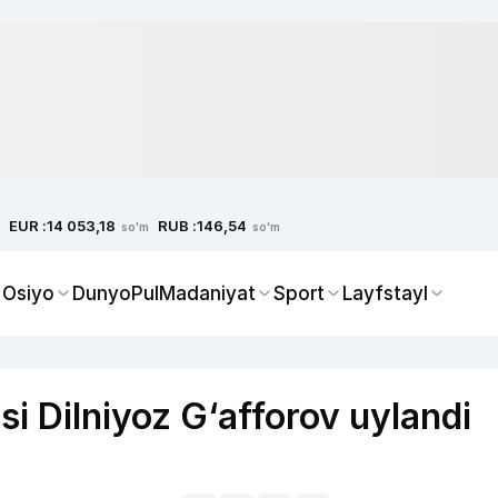
EUR :
RUB :
14 053,18
146,54
so'm
so'm
 Osiyo
Dunyo
Pul
Madaniyat
Sport
Layfstayl
i Dilniyoz G‘afforov uylandi