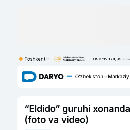
Toshkent
USD :
12 178,85
so'm
O‘zbekiston
Markaziy
“Eldido” guruhi xonandas
(foto va video)