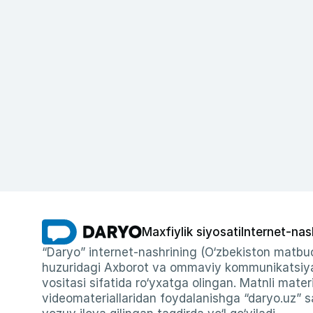
Maxfiylik siyosati
Internet-nas
“Daryo” internet-nashrining (O‘zbekiston matbuo
huzuridagi Axborot va ommaviy kommunikatsiyal
vositasi sifatida ro‘yxatga olingan. Matnli materi
videomateriallaridan foydalanishga “daryo.uz” sa