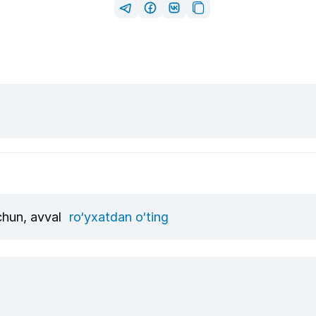
uchun, avval
ro‘yxatdan o‘ting