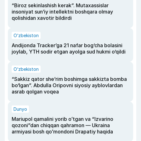
“Biroz sekinlashish kerak”. Mutaxassislar
insoniyat sun’iy intellektni boshqara olmay
qolishidan xavotir bildirdi
O‘zbekiston
Andijonda Tracker’ga 21 nafar bog‘cha bolasini
joylab, YTH sodir etgan ayolga sud hukmi o‘qildi
O‘zbekiston
“Sakkiz qator she’rim boshimga sakkizta bomba
bo‘lgan”. Abdulla Oripovni siyosiy ayblovlardan
asrab qolgan voqea
Dunyo
Mariupol qamalini yorib oʻtgan va “Izvarino
qozoni”dan chiqqan qahramon — Ukraina
armiyasi bosh qoʻmondoni Drapatiy haqida