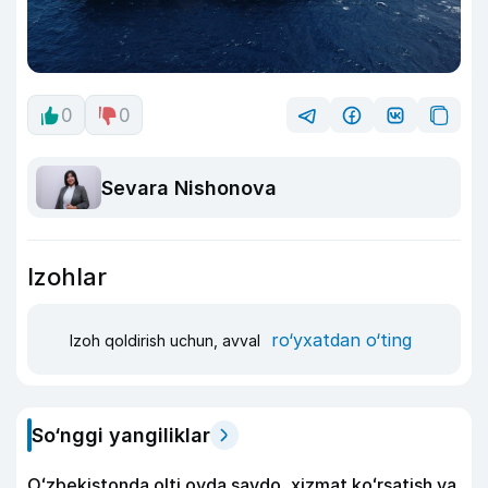
0
0
Sevara Nishonova
Izohlar
ro‘yxatdan o‘ting
Izoh qoldirish uchun, avval
So‘nggi yangiliklar
Oʻzbekistonda olti oyda savdo, xizmat koʻrsatish va