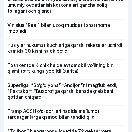
umumiy ovqatlanish korxonalari qancha soliq
toʻlagani ochiqlandi
Vinisius “Real” bilan uzoq muddatli shartnoma
imzoladi
Husiylar hukumat kuchlariga qarshi raketalar uchirdi,
kamida 30 kishi halok bo‘ldi
Toshkentda Kichik halqa avtomobil yo‘lining bir
qismi to‘rt kunga yopildi (xarita)
Superliga. “So‘g‘diyona” “Andijon”ni mag‘lub etdi,
“Paxtakor” “Buxoro”ga qarshi bahsda g‘alabani
qo‘ldan chiqardi
Tramp AQSH o‘q-dorilari haqida ma’lumot
tarqatganlarga qamoq bilan tahdid qildi
“Tolibon” Nangarhor viloyatida 72 gektar yerni