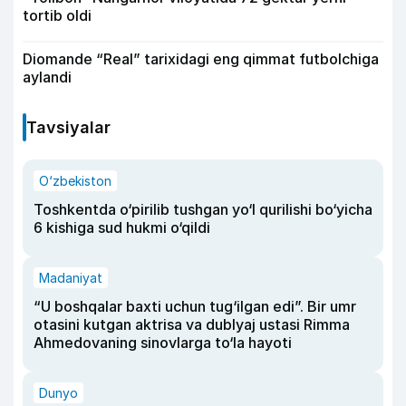
tortib oldi
Diomande “Real” tarixidagi eng qimmat futbolchiga
aylandi
Tavsiyalar
O‘zbekiston
Toshkentda o‘pirilib tushgan yo‘l qurilishi bo‘yicha
6 kishiga sud hukmi o‘qildi
Madaniyat
“U boshqalar baxti uchun tug‘ilgan edi”. Bir umr
otasini kutgan aktrisa va dublyaj ustasi Rimma
Ahmedovaning sinovlarga to‘la hayoti
Dunyo