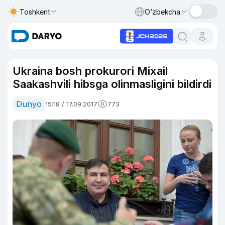
Toshkent
O‘zbekcha
Ukraina bosh prokurori Mixail
Saakashvili hibsga olinmasligini bildirdi
Dunyo
15:18 / 17.09.2017
773