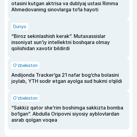
otasini kutgan aktrisa va dublyaj ustasi Rimma
Ahmedovaning sinovlarga to‘la hayoti
Dunyo
“Biroz sekinlashish kerak”. Mutaxassislar
insoniyat sun’iy intellektni boshqara olmay
qolishidan xavotir bildirdi
O‘zbekiston
Andijonda Tracker’ga 21 nafar bog‘cha bolasini
joylab, YTH sodir etgan ayolga sud hukmi o‘qildi
O‘zbekiston
“Sakkiz qator she’rim boshimga sakkizta bomba
bo‘lgan”. Abdulla Oripovni siyosiy ayblovlardan
asrab qolgan voqea