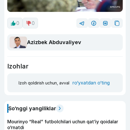
0
0
Azizbek Abduvaliyev
Izohlar
ro‘yxatdan o‘ting
Izoh qoldirish uchun, avval
So‘nggi yangiliklar
Mourinyo “Real” futbolchilari uchun qat’iy qoidalar
o‘rnatdi