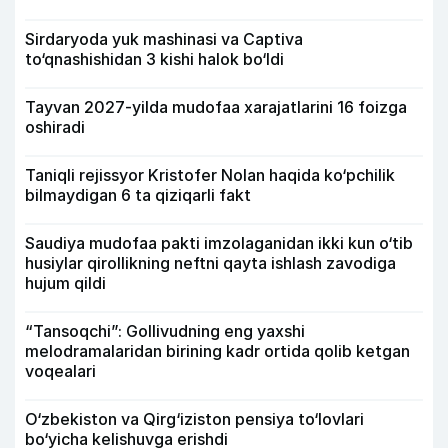
Sirdaryoda yuk mashinasi va Captiva
to‘qnashishidan 3 kishi halok bo‘ldi
Tayvan 2027-yilda mudofaa xarajatlarini 16 foizga
oshiradi
Taniqli rejissyor Kristofer Nolan haqida ko‘pchilik
bilmaydigan 6 ta qiziqarli fakt
Saudiya mudofaa pakti imzolaganidan ikki kun o‘tib
husiylar qirollikning neftni qayta ishlash zavodiga
hujum qildi
“Tansoqchi”: Gollivudning eng yaxshi
melodramalaridan birining kadr ortida qolib ketgan
voqealari
O‘zbekiston va Qirg‘iziston pensiya to‘lovlari
bo‘yicha kelishuvga erishdi