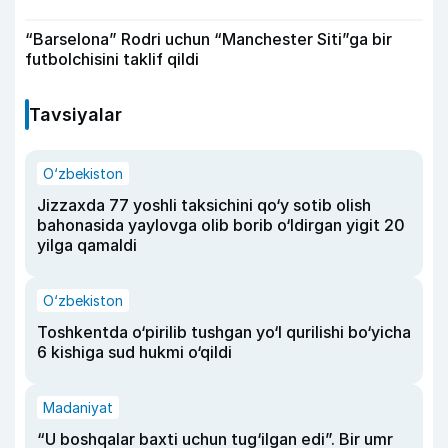
“Barselona” Rodri uchun “Manchester Siti”ga bir
futbolchisini taklif qildi
Tavsiyalar
O‘zbekiston
Jizzaxda 77 yoshli taksichini qo‘y sotib olish
bahonasida yaylovga olib borib o‘ldirgan yigit 20
yilga qamaldi
O‘zbekiston
Toshkentda o‘pirilib tushgan yo‘l qurilishi bo‘yicha
6 kishiga sud hukmi o‘qildi
Madaniyat
“U boshqalar baxti uchun tug‘ilgan edi”. Bir umr