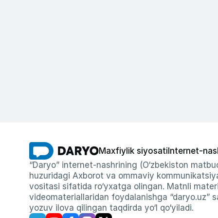
Maxfiylik siyosati
Internet-nas
“Daryo” internet-nashrining (O‘zbekiston matbuo
huzuridagi Axborot va ommaviy kommunikatsiyal
vositasi sifatida ro‘yxatga olingan. Matnli materi
videomateriallaridan foydalanishga “daryo.uz” sa
yozuv ilova qilingan taqdirda yo‘l qo‘yiladi.