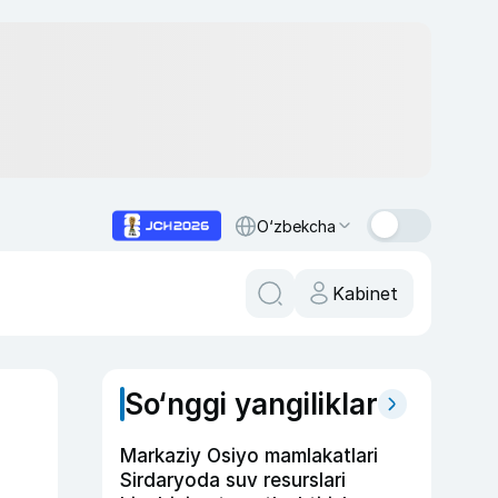
O‘zbekcha
Kabinet
So‘nggi yangiliklar
Markaziy Osiyo mamlakatlari
Sirdaryoda suv resurslari