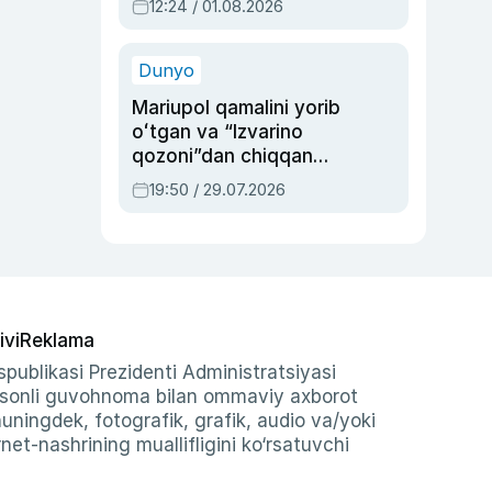
12:24 / 01.08.2026
ayblovlardan asrab
qolgan voqea
Dunyo
Mariupol qamalini yorib
oʻtgan va “Izvarino
qozoni”dan chiqqan
qahramon — Ukraina
19:50 / 29.07.2026
armiyasi bosh
qoʻmondoni Drapatiy
haqida
ivi
Reklama
publikasi Prezidenti Administratsiyasi
-sonli guvohnoma bilan ommaviy axborot
shuningdek, fotografik, grafik, audio va/yoki
et-nashrining muallifligini ko‘rsatuvchi