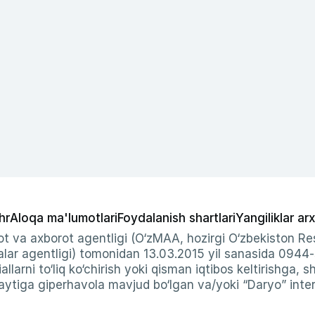
hr
Aloqa ma'lumotlari
Foydalanish shartlari
Yangiliklar arx
t va axborot agentligi (O‘zMAA, hozirgi O‘zbekiston Res
ar agentligi) tomonidan 13.03.2015 yil sanasida 0944
allarni to‘liq ko‘chirish yoki qisman iqtibos keltirishga, 
ytiga giperhavola mavjud bo‘lgan va/yoki “Daryo” intern