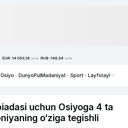
EUR :
RUB :
14 053,18
146,54
so'm
so'm
 Osiyo
Dunyo
Pul
Madaniyat
Sport
Layfstayl
adasi uchun Osiyoga 4 ta
oniyaning o‘ziga tegishli