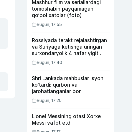
Mashhur film va seriallardagi
tomoshabin payqamagan
qo‘pol xatolar (foto)
Bugun, 17:55
Rossiyada terakt rejalashtirgan
va Suriyaga ketishga uringan
surxondaryolik 4 nafar yigit
qamaldi
Bugun, 17:40
Shri Lankada mahbuslar isyon
ko‘tardi: qurbon va
jarohatlanganlar bor
Bugun, 17:20
Lionel Messining otasi Xorxe
Messi vafot etdi
Bugun, 17:17