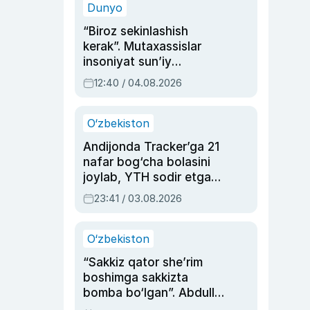
Dunyo
“Biroz sekinlashish
kerak”. Mutaxassislar
insoniyat sun’iy
intellektni boshqara
12:40 / 04.08.2026
olmay qolishidan xavotir
bildirdi
O‘zbekiston
Andijonda Tracker’ga 21
nafar bog‘cha bolasini
joylab, YTH sodir etgan
ayolga sud hukmi o‘qildi
23:41 / 03.08.2026
O‘zbekiston
“Sakkiz qator she’rim
boshimga sakkizta
bomba bo‘lgan”. Abdulla
Oripovni siyosiy