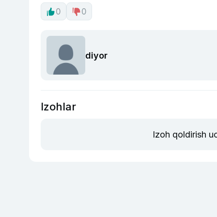
0
0
diyor
Izohlar
Izoh qoldirish 