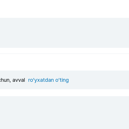
uchun, avval
ro‘yxatdan o‘ting