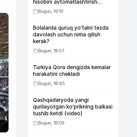
hisobini avtomatlashtirish
rejasini ishlab chiqishni
Bugun, 19:10
ma’qulladi
Bolalarda quruq yo‘talni tezda
davolash uchun nima qilish
kerak?
Bugun, 18:57
Turkiya Qora dengizda kemalar
harakatini chekladi
Bugun, 18:45
Qashqadaryoda yangi
qurilayotgan ko‘prikning balkasi
tushib ketdi (video)
Bugun, 18:06