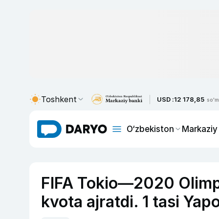
Toshkent
USD :
12 178,85
so'm
O‘zbekiston
Markaziy
FIFA Tokio—2020 Olimpi
kvota ajratdi. 1 tasi Yap