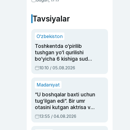
Tavsiyalar
O‘zbekiston
Toshkentda o‘pirilib
tushgan yo‘l qurilishi
bo‘yicha 6 kishiga sud
hukmi o‘qildi
10:10 / 05.08.2026
Madaniyat
“U boshqalar baxti uchun
tug‘ilgan edi”. Bir umr
otasini kutgan aktrisa va
dublyaj ustasi Rimma
13:55 / 04.08.2026
Ahmedovaning
sinovlarga to‘la hayoti