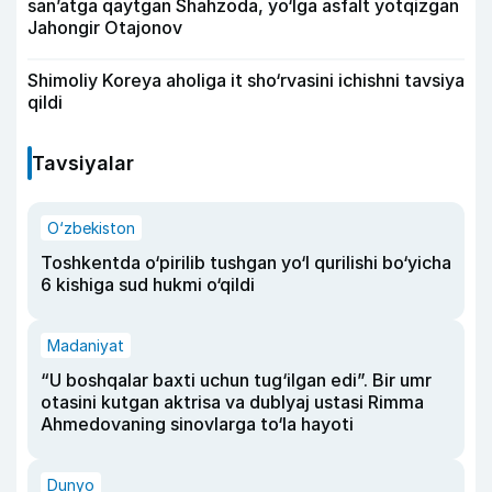
san’atga qaytgan Shahzoda, yo‘lga asfalt yotqizgan
Jahongir Otajonov
Shimoliy Koreya aholiga it sho‘rvasini ichishni tavsiya
qildi
Tavsiyalar
O‘zbekiston
Toshkentda o‘pirilib tushgan yo‘l qurilishi bo‘yicha
6 kishiga sud hukmi o‘qildi
Madaniyat
“U boshqalar baxti uchun tug‘ilgan edi”. Bir umr
otasini kutgan aktrisa va dublyaj ustasi Rimma
Ahmedovaning sinovlarga to‘la hayoti
Dunyo