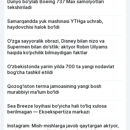
Dunyo bo‘ylab Boeing 737 Max samolyotlari
tekshiriladi
Samarqandda yuk mashinasi YTHga uchrab,
haydovchisi halok bo‘ldi
O‘zga sayyoralik obrazi, Disney bilan nizo va
Supermen bilan do‘stlik: aktyor Robin Uilyams
haqida ko‘pchilik bilmaydigan faktlar
O‘zbekistonda yarim yilda 700 ta yangi nodavlat
bog‘cha tashkil etildi
Qozog‘iston terma jamoasining yangi bosh
murabbiyi ma’lum bo‘ldi
Sea Breeze loyihasi bo‘yicha hali to‘liq xulosa
berilmagan — Ekoekspertiza markazi
Instagram: Mish-mishlarga javob qaytargan aktyor,