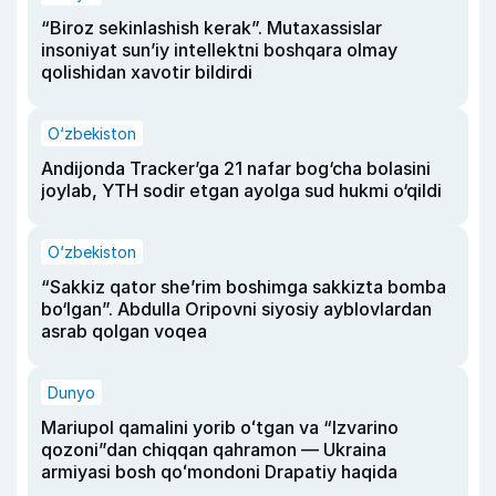
“Biroz sekinlashish kerak”. Mutaxassislar
insoniyat sun’iy intellektni boshqara olmay
qolishidan xavotir bildirdi
O‘zbekiston
Andijonda Tracker’ga 21 nafar bog‘cha bolasini
joylab, YTH sodir etgan ayolga sud hukmi o‘qildi
O‘zbekiston
“Sakkiz qator she’rim boshimga sakkizta bomba
bo‘lgan”. Abdulla Oripovni siyosiy ayblovlardan
asrab qolgan voqea
Dunyo
Mariupol qamalini yorib oʻtgan va “Izvarino
qozoni”dan chiqqan qahramon — Ukraina
armiyasi bosh qoʻmondoni Drapatiy haqida