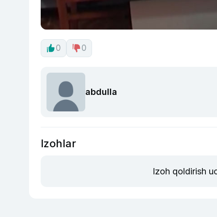
0
0
abdulla
Izohlar
Izoh qoldirish 