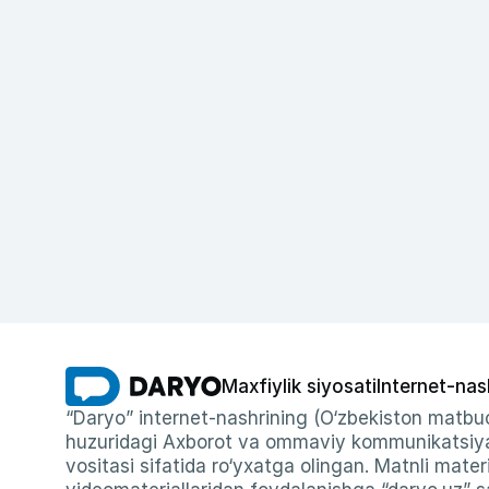
Maxfiylik siyosati
Internet-nas
“Daryo” internet-nashrining (O‘zbekiston matbuo
huzuridagi Axborot va ommaviy kommunikatsiyal
vositasi sifatida ro‘yxatga olingan. Matnli materi