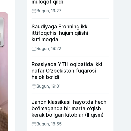
muloqot qildi
Bugun, 19:27
Saudiyaga Eronning ikki
ittifoqchisi hujum qilishi
kutilmoqda
Bugun, 19:22
Rossiyada YTH oqibatida ikki
nafar O‘zbekiston fuqarosi
halok bo‘ldi
Bugun, 19:01
Jahon klassikasi: hayotda hech
bo‘lmaganda bir marta o‘qish
kerak bo‘lgan kitoblar (II qism)
Bugun, 18:55