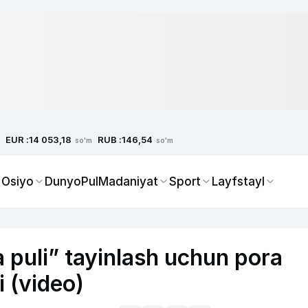
EUR :
RUB :
14 053,18
146,54
so'm
so'm
 Osiyo
Dunyo
Pul
Madaniyat
Sport
Layfstayl
puli” tayinlash uchun pora
i (video)