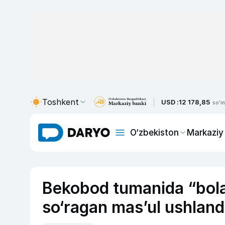
Toshkent
USD :
12 178,85
so'm
O‘zbekiston
Markaziy
Bekobod tumanida “bola 
so‘ragan mas’ul ushland