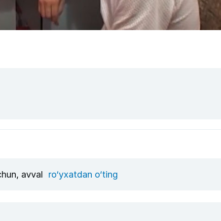
uchun, avval
ro‘yxatdan o‘ting