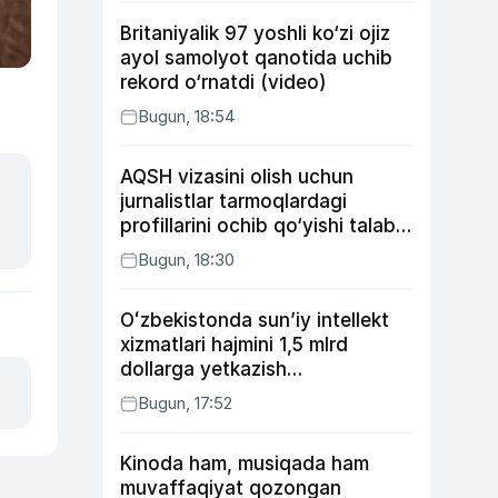
Britaniyalik 97 yoshli ko‘zi ojiz
ayol samolyot qanotida uchib
rekord o‘rnatdi (video)
Bugun, 18:54
AQSH vizasini olish uchun
jurnalistlar tarmoqlardagi
profillarini ochib qo‘yishi talab
etilishi mumkin
Bugun, 18:30
Oʻzbekistonda sunʼiy intellekt
xizmatlari hajmini 1,5 mlrd
dollarga yetkazish
rejalashtirilmoqda
Bugun, 17:52
Kinoda ham, musiqada ham
muvaffaqiyat qozongan