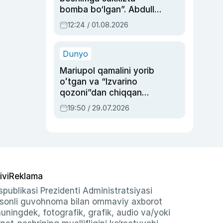
bomba bo‘lgan”. Abdulla
Oripovni siyosiy
12:24 / 01.08.2026
ayblovlardan asrab
qolgan voqea
Dunyo
Mariupol qamalini yorib
oʻtgan va “Izvarino
qozoni”dan chiqqan
qahramon — Ukraina
19:50 / 29.07.2026
armiyasi bosh
qoʻmondoni Drapatiy
haqida
ivi
Reklama
publikasi Prezidenti Administratsiyasi
-sonli guvohnoma bilan ommaviy axborot
shuningdek, fotografik, grafik, audio va/yoki