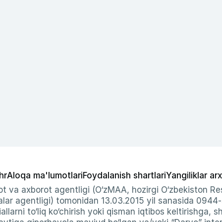
hr
Aloqa ma'lumotlari
Foydalanish shartlari
Yangiliklar arx
t va axborot agentligi (O‘zMAA, hozirgi O‘zbekiston Res
ar agentligi) tomonidan 13.03.2015 yil sanasida 0944
allarni to‘liq ko‘chirish yoki qisman iqtibos keltirishga, 