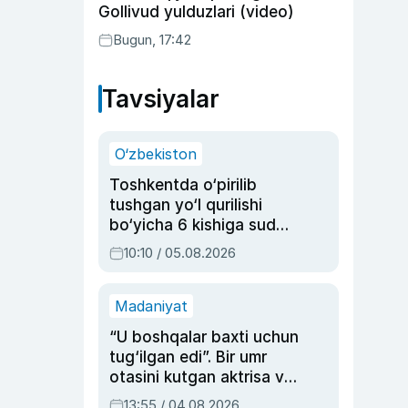
Gollivud yulduzlari (video)
Bugun, 17:42
Tavsiyalar
O‘zbekiston
Toshkentda o‘pirilib
tushgan yo‘l qurilishi
bo‘yicha 6 kishiga sud
hukmi o‘qildi
10:10 / 05.08.2026
Madaniyat
“U boshqalar baxti uchun
tug‘ilgan edi”. Bir umr
otasini kutgan aktrisa va
dublyaj ustasi Rimma
13:55 / 04.08.2026