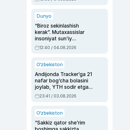
Ahmedovaning
sinovlarga to‘la hayoti
Dunyo
“Biroz sekinlashish
kerak”. Mutaxassislar
insoniyat sun’iy
intellektni boshqara
12:40 / 04.08.2026
olmay qolishidan xavotir
bildirdi
O‘zbekiston
Andijonda Tracker’ga 21
nafar bog‘cha bolasini
joylab, YTH sodir etgan
ayolga sud hukmi o‘qildi
23:41 / 03.08.2026
O‘zbekiston
“Sakkiz qator she’rim
boshimga sakkizta