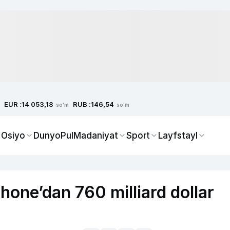
EUR :
RUB :
14 053,18
146,54
so'm
so'm
 Osiyo
Dunyo
Pul
Madaniyat
Sport
Layfstayl
hone’dan 760 milliard dollar