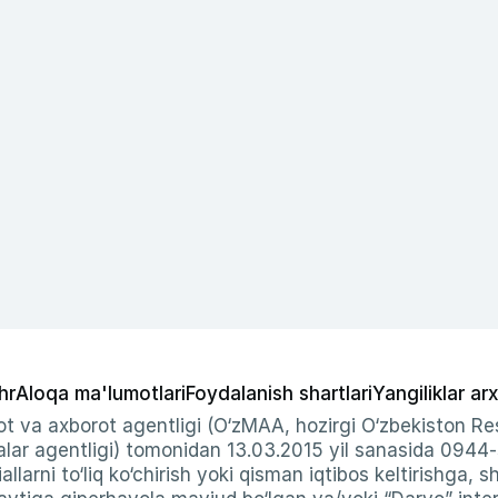
hr
Aloqa ma'lumotlari
Foydalanish shartlari
Yangiliklar arx
t va axborot agentligi (O‘zMAA, hozirgi O‘zbekiston Res
ar agentligi) tomonidan 13.03.2015 yil sanasida 0944
allarni to‘liq ko‘chirish yoki qisman iqtibos keltirishga, 