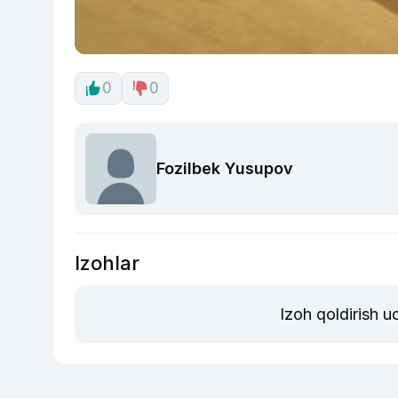
0
0
Fozilbek Yusupov
Izohlar
Izoh qoldirish 