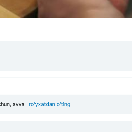
uchun, avval
ro‘yxatdan o‘ting