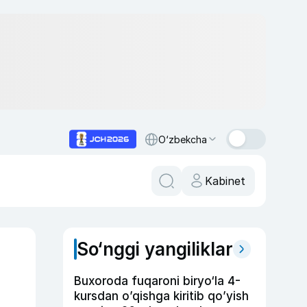
O‘zbekcha
Kabinet
So‘nggi yangiliklar
Buxoroda fuqaroni biryo‘la 4-
kursdan o’qishga kiritib qo’yish