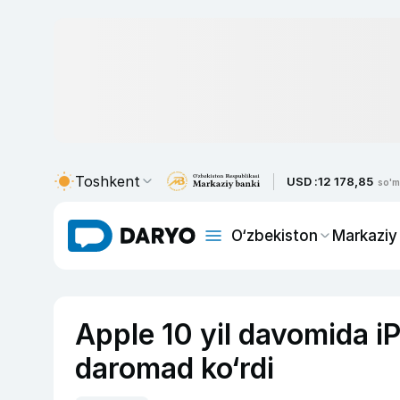
Toshkent
USD :
12 178,85
so'm
O‘zbekiston
Markaziy
Apple 10 yil davomida iP
daromad ko‘rdi