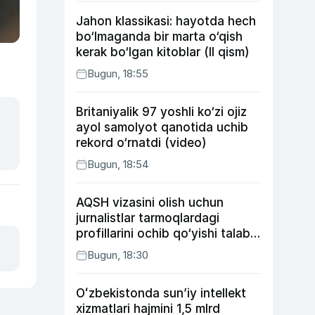
Jahon klassikasi: hayotda hech
bo‘lmaganda bir marta o‘qish
kerak bo‘lgan kitoblar (II qism)
Bugun, 18:55
Britaniyalik 97 yoshli ko‘zi ojiz
ayol samolyot qanotida uchib
rekord o‘rnatdi (video)
Bugun, 18:54
AQSH vizasini olish uchun
jurnalistlar tarmoqlardagi
profillarini ochib qo‘yishi talab
etilishi mumkin
Bugun, 18:30
Oʻzbekistonda sunʼiy intellekt
xizmatlari hajmini 1,5 mlrd