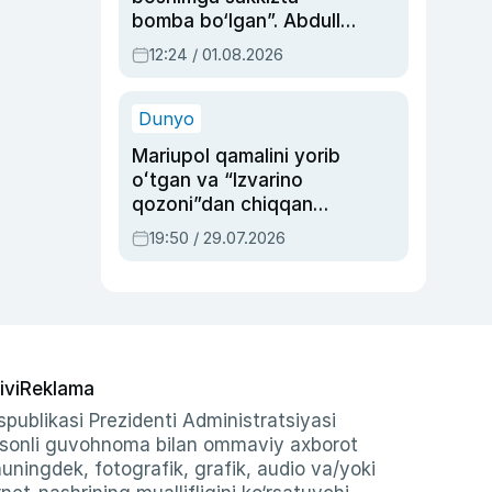
bomba bo‘lgan”. Abdulla
Oripovni siyosiy
12:24 / 01.08.2026
ayblovlardan asrab
qolgan voqea
Dunyo
Mariupol qamalini yorib
oʻtgan va “Izvarino
qozoni”dan chiqqan
qahramon — Ukraina
19:50 / 29.07.2026
armiyasi bosh
qoʻmondoni Drapatiy
haqida
ivi
Reklama
publikasi Prezidenti Administratsiyasi
-sonli guvohnoma bilan ommaviy axborot
shuningdek, fotografik, grafik, audio va/yoki