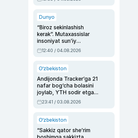
Ahmedovaning
sinovlarga to‘la hayoti
Dunyo
“Biroz sekinlashish
kerak”. Mutaxassislar
insoniyat sun’iy
intellektni boshqara
12:40 / 04.08.2026
olmay qolishidan xavotir
bildirdi
O‘zbekiston
Andijonda Tracker’ga 21
nafar bog‘cha bolasini
joylab, YTH sodir etgan
ayolga sud hukmi o‘qildi
23:41 / 03.08.2026
O‘zbekiston
“Sakkiz qator she’rim
boshimga sakkizta