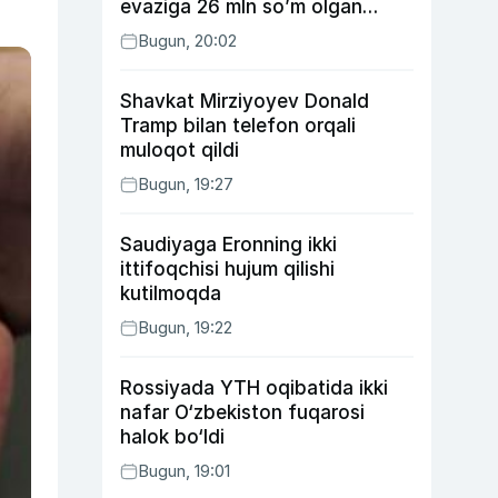
evaziga 26 mln so’m olgan
shaxs ushlandi
Bugun, 20:02
Shavkat Mirziyoyev Donald
Tramp bilan telefon orqali
muloqot qildi
Bugun, 19:27
Saudiyaga Eronning ikki
ittifoqchisi hujum qilishi
kutilmoqda
Bugun, 19:22
Rossiyada YTH oqibatida ikki
nafar O‘zbekiston fuqarosi
halok bo‘ldi
Bugun, 19:01