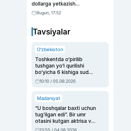
dollarga yetkazish
rejalashtirilmoqda
Bugun, 17:52
Tavsiyalar
O‘zbekiston
Toshkentda o‘pirilib
tushgan yo‘l qurilishi
bo‘yicha 6 kishiga sud
hukmi o‘qildi
10:10 / 05.08.2026
Madaniyat
“U boshqalar baxti uchun
tug‘ilgan edi”. Bir umr
otasini kutgan aktrisa va
dublyaj ustasi Rimma
13:55 / 04.08.2026