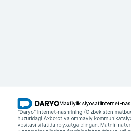
Maxfiylik siyosati
Internet-nas
“Daryo” internet-nashrining (O‘zbekiston matbuo
huzuridagi Axborot va ommaviy kommunikatsiyal
vositasi sifatida ro‘yxatga olingan. Matnli materi