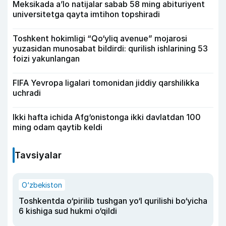
Meksikada a’lo natijalar sabab 58 ming abituriyent
universitetga qayta imtihon topshiradi
Toshkent hokimligi “Qo‘yliq avenue” mojarosi
yuzasidan munosabat bildirdi: qurilish ishlarining 53
foizi yakunlangan
FIFA Yevropa ligalari tomonidan jiddiy qarshilikka
uchradi
Ikki hafta ichida Afg‘onistonga ikki davlatdan 100
ming odam qaytib keldi
Tavsiyalar
O‘zbekiston
Toshkentda o‘pirilib tushgan yo‘l qurilishi bo‘yicha
6 kishiga sud hukmi o‘qildi