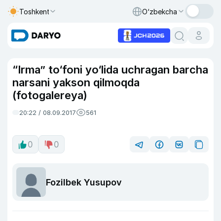
Toshkent
O‘zbekcha
“Irma” to‘foni yo‘lida uchragan barcha
narsani yakson qilmoqda
(fotogalereya)
20:22 / 08.09.2017
561
0
0
Fozilbek Yusupov