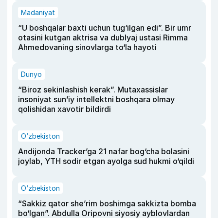
Madaniyat
“U boshqalar baxti uchun tug‘ilgan edi”. Bir umr
otasini kutgan aktrisa va dublyaj ustasi Rimma
Ahmedovaning sinovlarga to‘la hayoti
Dunyo
“Biroz sekinlashish kerak”. Mutaxassislar
insoniyat sun’iy intellektni boshqara olmay
qolishidan xavotir bildirdi
O‘zbekiston
Andijonda Tracker’ga 21 nafar bog‘cha bolasini
joylab, YTH sodir etgan ayolga sud hukmi o‘qildi
O‘zbekiston
“Sakkiz qator she’rim boshimga sakkizta bomba
bo‘lgan”. Abdulla Oripovni siyosiy ayblovlardan