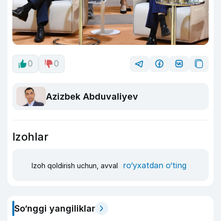
0
0
Azizbek Abduvaliyev
Izohlar
ro‘yxatdan o‘ting
Izoh qoldirish uchun, avval
So‘nggi yangiliklar