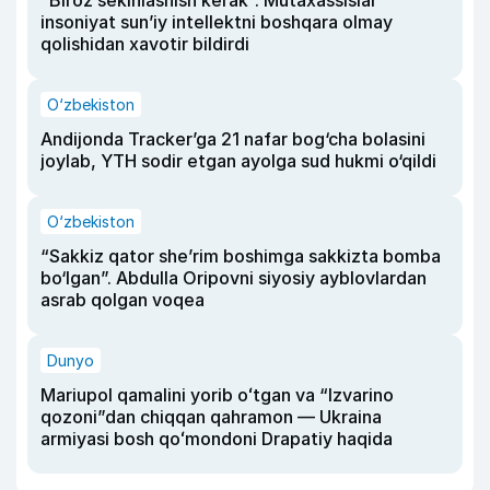
“Biroz sekinlashish kerak”. Mutaxassislar
insoniyat sun’iy intellektni boshqara olmay
qolishidan xavotir bildirdi
O‘zbekiston
Andijonda Tracker’ga 21 nafar bog‘cha bolasini
joylab, YTH sodir etgan ayolga sud hukmi o‘qildi
O‘zbekiston
“Sakkiz qator she’rim boshimga sakkizta bomba
bo‘lgan”. Abdulla Oripovni siyosiy ayblovlardan
asrab qolgan voqea
Dunyo
Mariupol qamalini yorib oʻtgan va “Izvarino
qozoni”dan chiqqan qahramon — Ukraina
armiyasi bosh qoʻmondoni Drapatiy haqida