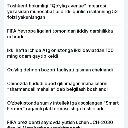
Toshkent hokimligi “Qo‘yliq avenue” mojarosi
yuzasidan munosabat bildirdi: qurilish ishlarining 53
foizi yakunlangan
FIFA Yevropa ligalari tomonidan jiddiy qarshilikka
uchradi
Ikki hafta ichida Afg‘onistonga ikki davlatdan 100
ming odam qaytib keldi
Qo‘yliq dehqon bozori faoliyati qisman cheklandi
Chinozda hududi obod qilinmagan mahallalarni
“sharmandali mahalla” deb belgilash boshlandi
O‘zbekistonda sun‘iy intellektga asoslangan “Smart
Fermer” raqamli platformasi ishga tushiriladi
FIFA prezidenti saylovda yutish uchun JCH-2030