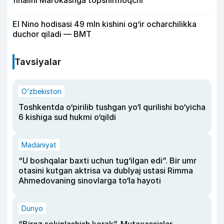
finalini Marokashga topshirmoqchi
El Nino hodisasi 49 mln kishini og‘ir ocharchilikka
duchor qiladi — BMT
Tavsiyalar
O‘zbekiston
Toshkentda o‘pirilib tushgan yo‘l qurilishi bo‘yicha
6 kishiga sud hukmi o‘qildi
Madaniyat
“U boshqalar baxti uchun tug‘ilgan edi”. Bir umr
otasini kutgan aktrisa va dublyaj ustasi Rimma
Ahmedovaning sinovlarga to‘la hayoti
Dunyo