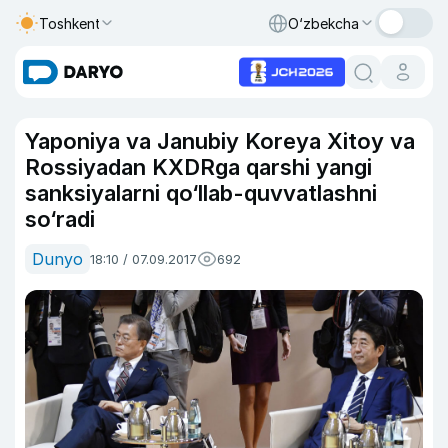
Toshkent
O‘zbekcha
Yaponiya va Janubiy Koreya Xitoy va
Rossiyadan KXDRga qarshi yangi
sanksiyalarni qo‘llab-quvvatlashni
so‘radi
Dunyo
18:10 / 07.09.2017
692