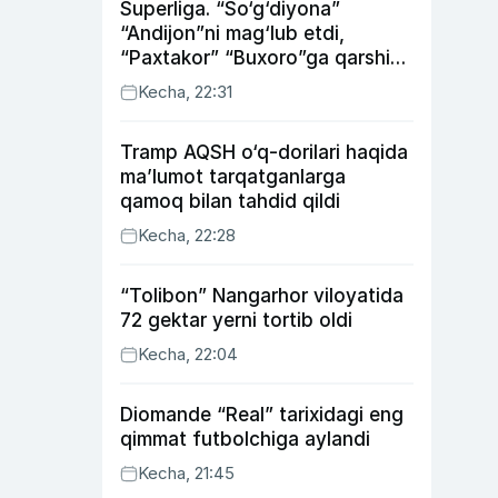
Superliga. “So‘g‘diyona”
“Andijon”ni mag‘lub etdi,
“Paxtakor” “Buxoro”ga qarshi
bahsda g‘alabani qo‘ldan
Kecha, 22:31
chiqardi
Tramp AQSH o‘q-dorilari haqida
ma’lumot tarqatganlarga
qamoq bilan tahdid qildi
Kecha, 22:28
“Tolibon” Nangarhor viloyatida
72 gektar yerni tortib oldi
Kecha, 22:04
Diomande “Real” tarixidagi eng
qimmat futbolchiga aylandi
Kecha, 21:45