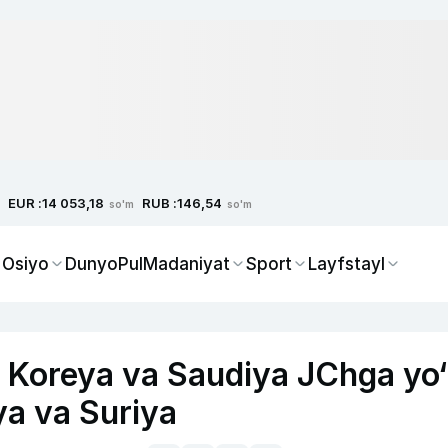
EUR :
RUB :
14 053,18
146,54
so'm
so'm
 Osiyo
Dunyo
Pul
Madaniyat
Sport
Layfstayl
 Koreya va Saudiya JChga yo‘
iya va Suriya