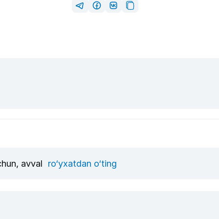
uchun, avval
ro‘yxatdan o‘ting