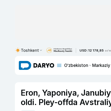
Toshkent
USD :
12 178,85
so'm
O‘zbekiston
Markaziy
Eron, Yaponiya, Janubiy
oldi. Pley-offda Avstral