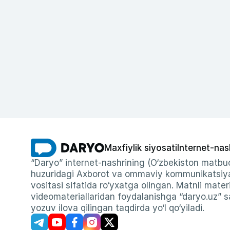
Maxfiylik siyosati
Internet-nas
“Daryo” internet-nashrining (O‘zbekiston matbuo
huzuridagi Axborot va ommaviy kommunikatsiyal
vositasi sifatida ro‘yxatga olingan. Matnli materi
videomateriallaridan foydalanishga “daryo.uz” sa
yozuv ilova qilingan taqdirda yo‘l qo‘yiladi.