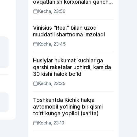
ovqatlanish korxonalari qancha
soliq toʻlagani ochiqlandi
Kecha, 23:56
Vinisius “Real” bilan uzoq
muddatli shartnoma imzoladi
Kecha, 23:45
Husiylar hukumat kuchlariga
qarshi raketalar uchirdi, kamida
30 kishi halok bo‘ldi
Kecha, 23:35
Toshkentda Kichik halqa
avtomobil yo‘lining bir qismi
to‘rt kunga yopildi (xarita)
Kecha, 23:10