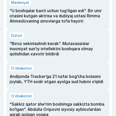
Madaniyat
“U boshqalar baxti uchun tug‘ilgan edi”. Bir umr
otasini kutgan aktrisa va dublyaj ustasi Rimma
Ahmedovaning sinovlarga to‘la hayoti
Dunyo
“Biroz sekinlashish kerak”. Mutaxassislar
insoniyat sun’iy intellektni boshqara olmay
qolishidan xavotir bildirdi
O‘zbekiston
Andijonda Tracker’ga 21 nafar bog‘cha bolasini
joylab, YTH sodir etgan ayolga sud hukmi o‘qildi
O‘zbekiston
“Sakkiz qator she’rim boshimga sakkizta bomba
bo‘lgan”. Abdulla Oripovni siyosiy ayblovlardan
asrab qolgan voqea