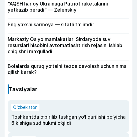
“AQSH har oy Ukrainaga Patriot raketalarini
yetkazib beradi” — Zelenskiy
Eng yaxshi sarmoya — sifatli ta’limdir
Markaziy Osiyo mamlakatlari Sirdaryoda suv
resurslari hisobini avtomatlashtirish rejasini ishlab
chiqishni ma’qulladi
Bolalarda quruq yo‘talni tezda davolash uchun nima
qilish kerak?
Tavsiyalar
O‘zbekiston
Toshkentda o‘pirilib tushgan yo‘l qurilishi bo‘yicha
6 kishiga sud hukmi o‘qildi