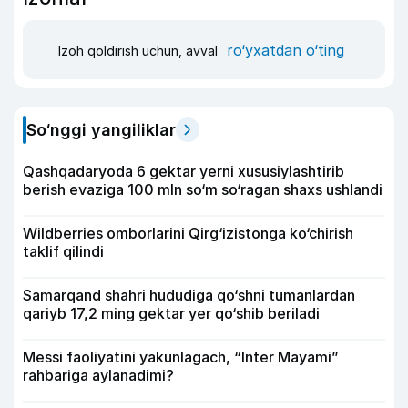
ro‘yxatdan o‘ting
Izoh qoldirish uchun, avval
So‘nggi yangiliklar
Qashqadaryoda 6 gektar yerni xususiylashtirib
berish evaziga 100 mln so‘m so‘ragan shaxs ushlandi
Wildberries omborlarini Qirg‘izistonga ko‘chirish
taklif qilindi
Samarqand shahri hududiga qo‘shni tumanlardan
qariyb 17,2 ming gektar yer qo‘shib beriladi
Messi faoliyatini yakunlagach, “Inter Mayami”
rahbariga aylanadimi?