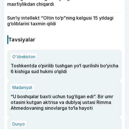
maxfiylikdan chiqardi
Sun’iy intellekt “Oltin to‘p”ning kelgusi 15 yildagi
g‘oliblarini taxmin qildi
Tavsiyalar
O‘zbekiston
Toshkentda o‘pirilib tushgan yo‘l qurilishi bo‘yicha
6 kishiga sud hukmi o‘qildi
Madaniyat
“U boshqalar baxti uchun tug‘ilgan edi”. Bir umr
otasini kutgan aktrisa va dublyaj ustasi Rimma
Ahmedovaning sinovlarga to‘la hayoti
Dunyo