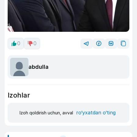
0
0
abdulla
Izohlar
ro‘yxatdan o‘ting
Izoh qoldirish uchun, avval