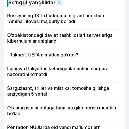
So‘nggi yangiliklar
Rossiyaning 13 ta hududida migrantlar uchun
“Amina” ilovasi majburiy bo‘ladi
O‘zbekistondagi davlat tashkilotlari serverlariga
kiberhujumlar aniqlandi
“Rakurs”. UEFA nimadan qo‘rqdi?
Ispaniya Italiyadan keladiganlar uchun chegara
nazoratini oʻrnatdi
Sarguzasht, triller va mistika: tomosha qilishga
arziydigan 5 serial
Otaning ismini bolaga familiya qilib berish mumkin
bo‘ladi
Pentagon NUJlarga oid yangi maʼlumotlarni