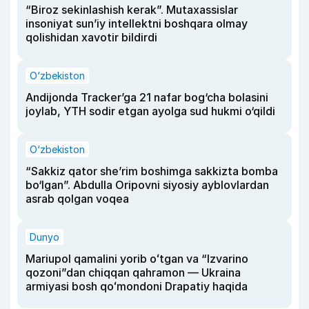
“Biroz sekinlashish kerak”. Mutaxassislar
insoniyat sun’iy intellektni boshqara olmay
qolishidan xavotir bildirdi
O‘zbekiston
Andijonda Tracker’ga 21 nafar bog‘cha bolasini
joylab, YTH sodir etgan ayolga sud hukmi o‘qildi
O‘zbekiston
“Sakkiz qator she’rim boshimga sakkizta bomba
bo‘lgan”. Abdulla Oripovni siyosiy ayblovlardan
asrab qolgan voqea
Dunyo
Mariupol qamalini yorib oʻtgan va “Izvarino
qozoni”dan chiqqan qahramon — Ukraina
armiyasi bosh qoʻmondoni Drapatiy haqida