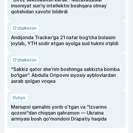
insoniyat sun’iy intellektni boshqara olmay
qolishidan xavotir bildirdi
O‘zbekiston
Andijonda Tracker’ga 21 nafar bog‘cha bolasini
joylab, YTH sodir etgan ayolga sud hukmi o‘qildi
O‘zbekiston
“Sakkiz qator she’rim boshimga sakkizta bomba
bo‘lgan”. Abdulla Oripovni siyosiy ayblovlardan
asrab qolgan voqea
Dunyo
Mariupol qamalini yorib oʻtgan va “Izvarino
qozoni”dan chiqqan qahramon — Ukraina
armiyasi bosh qoʻmondoni Drapatiy haqida