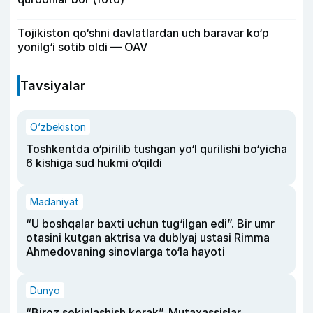
Tojikiston qo‘shni davlatlardan uch baravar ko‘p
yonilg‘i sotib oldi — OAV
Tavsiyalar
O‘zbekiston
Toshkentda o‘pirilib tushgan yo‘l qurilishi bo‘yicha
6 kishiga sud hukmi o‘qildi
Madaniyat
“U boshqalar baxti uchun tug‘ilgan edi”. Bir umr
otasini kutgan aktrisa va dublyaj ustasi Rimma
Ahmedovaning sinovlarga to‘la hayoti
Dunyo
“Biroz sekinlashish kerak”. Mutaxassislar