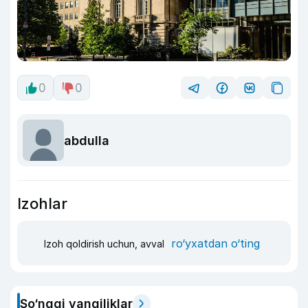
0
0
abdulla
Izohlar
ro‘yxatdan o‘ting
Izoh qoldirish uchun, avval
So‘nggi yangiliklar