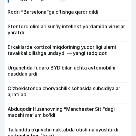
Rodri “Barselona”ga o‘tishga qaror qildi
Stenford olimlari sun’iy intellekt yordamida viruslar
yaratdi
Erkaklarda kortizol miqdorining yuqoriligi ularni
tavakkal qilishga undaydi — yangi tadqiqot
Urganchda fuqaro BYD bilan uchta avtomobilni
qasddan urdi
O‘zbekistonda chorvachilik sohasida subsidiyalar
ajratiladi
Abduqodir Husanovning “Manchester Siti”dagi
maoshi ma’lum bo‘ldi
Tailandda o‘quvchi maktabda otishma uyushtirdi,
qurbonlar bor (foto)