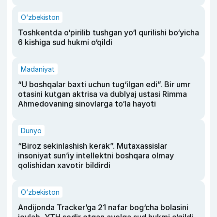
O‘zbekiston
Toshkentda o‘pirilib tushgan yo‘l qurilishi bo‘yicha
6 kishiga sud hukmi o‘qildi
Madaniyat
“U boshqalar baxti uchun tug‘ilgan edi”. Bir umr
otasini kutgan aktrisa va dublyaj ustasi Rimma
Ahmedovaning sinovlarga to‘la hayoti
Dunyo
“Biroz sekinlashish kerak”. Mutaxassislar
insoniyat sun’iy intellektni boshqara olmay
qolishidan xavotir bildirdi
O‘zbekiston
Andijonda Tracker’ga 21 nafar bog‘cha bolasini