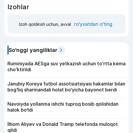
Izohlar
ro‘yxatdan o‘ting
Izoh qoldirish uchun, avval
So‘nggi yangiliklar
Ruminiyada AESga suv yetkazish uchun toʻrtta kema
choʻktirildi
Janubiy Koreya futbol assotsiatsiyasi hakamlar bilan
bog‘liq sharmandali holat bo‘yicha bayonot berdi
Navoiyda yollanma ishchi tuproq bosib qolishidan
halok bo‘ldi
Ilhom Aliyev va Donald Tramp telefonda muloqot
qildi