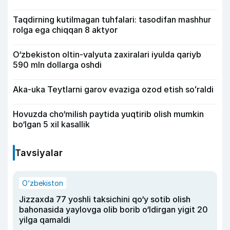
Taqdirning kutilmagan tuhfalari: tasodifan mashhur
rolga ega chiqqan 8 aktyor
O‘zbekiston oltin-valyuta zaxiralari iyulda qariyb
590 mln dollarga oshdi
Aka-uka Teytlarni garov evaziga ozod etish soʻraldi
Hovuzda cho‘milish paytida yuqtirib olish mumkin
bo‘lgan 5 xil kasallik
Tavsiyalar
O‘zbekiston
Jizzaxda 77 yoshli taksichini qo‘y sotib olish
bahonasida yaylovga olib borib o‘ldirgan yigit 20
yilga qamaldi