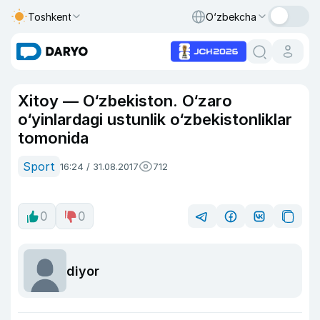
Toshkent
O‘zbekcha
Xitoy — O‘zbekiston. O‘zaro
o‘yinlardagi ustunlik o‘zbekistonliklar
tomonida
Sport
16:24 / 31.08.2017
712
0
0
diyor