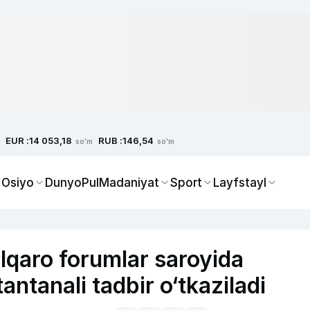
EUR :
RUB :
14 053,18
146,54
so'm
so'm
 Osiyo
Dunyo
Pul
Madaniyat
Sport
Layfstayl
lqaro forumlar saroyida
antanali tadbir o‘tkaziladi