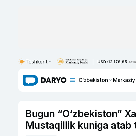
Toshkent
USD :
12 178,85
so'm
O‘zbekiston
Markaziy
Bugun “O‘zbekiston” Xa
Mustaqillik kuniga atab t