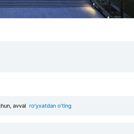
uchun, avval
ro‘yxatdan o‘ting