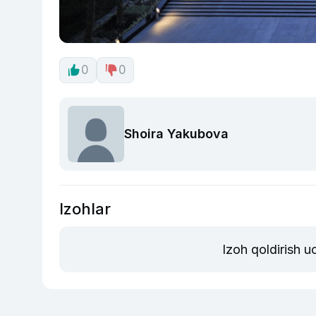
0
0
Shoira Yakubova
Izohlar
Izoh qoldirish 