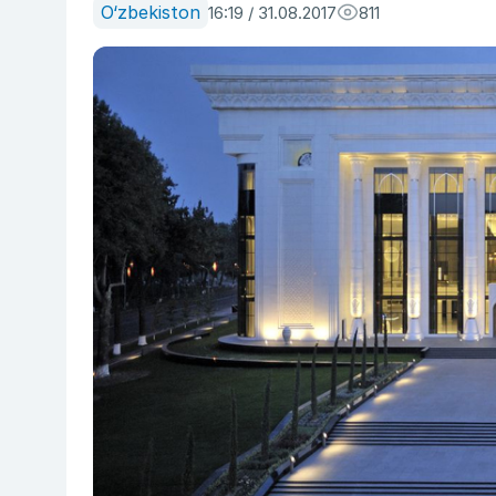
O‘zbekiston
16:19 / 31.08.2017
811