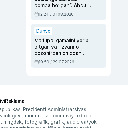
bomba bo‘lgan”. Abdulla
Oripovni siyosiy
12:24 / 01.08.2026
ayblovlardan asrab
qolgan voqea
Dunyo
Mariupol qamalini yorib
oʻtgan va “Izvarino
qozoni”dan chiqqan
qahramon — Ukraina
19:50 / 29.07.2026
armiyasi bosh
qoʻmondoni Drapatiy
haqida
ivi
Reklama
publikasi Prezidenti Administratsiyasi
-sonli guvohnoma bilan ommaviy axborot
shuningdek, fotografik, grafik, audio va/yoki