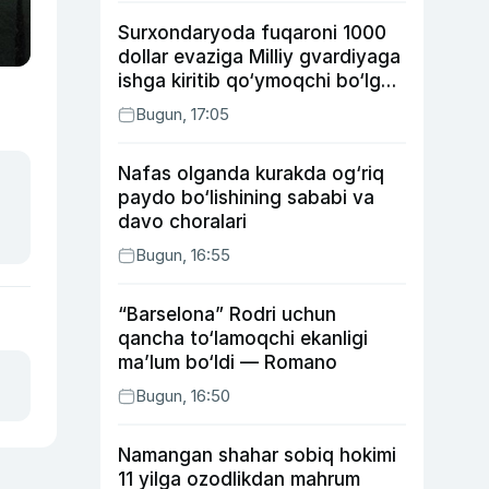
Surxondaryoda fuqaroni 1000
dollar evaziga Milliy gvardiyaga
ishga kiritib qo‘ymoqchi bo‘lgan
shaxs ushlandi
Bugun, 17:05
Nafas olganda kurakda og‘riq
paydo bo‘lishining sababi va
davo choralari
Bugun, 16:55
“Barselona” Rodri uchun
qancha to‘lamoqchi ekanligi
ma’lum bo‘ldi — Romano
Bugun, 16:50
Namangan shahar sobiq hokimi
11 yilga ozodlikdan mahrum