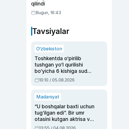
qilindi
Bugun, 16:43
Tavsiyalar
O‘zbekiston
Toshkentda o‘pirilib
tushgan yo‘l qurilishi
bo‘yicha 6 kishiga sud
hukmi o‘qildi
10:10 / 05.08.2026
Madaniyat
“U boshqalar baxti uchun
tug‘ilgan edi”. Bir umr
otasini kutgan aktrisa va
dublyaj ustasi Rimma
13:55 / 04.08.2026