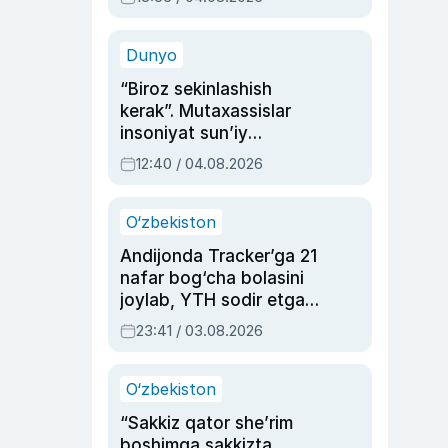
Ahmedovaning
sinovlarga to‘la hayoti
Dunyo
“Biroz sekinlashish
kerak”. Mutaxassislar
insoniyat sun’iy
intellektni boshqara
12:40 / 04.08.2026
olmay qolishidan xavotir
bildirdi
O‘zbekiston
Andijonda Tracker’ga 21
nafar bog‘cha bolasini
joylab, YTH sodir etgan
ayolga sud hukmi o‘qildi
23:41 / 03.08.2026
O‘zbekiston
“Sakkiz qator she’rim
boshimga sakkizta