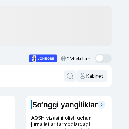
O‘zbekcha
Kabinet
So‘nggi yangiliklar
AQSH vizasini olish uchun
jurnalistlar tarmoqlardagi