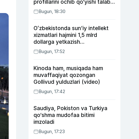
profillarini ochib qo‘yishi talab
etilishi mumkin
Bugun, 18:30
Oʻzbekistonda sunʼiy intellekt
xizmatlari hajmini 1,5 mlrd
dollarga yetkazish
rejalashtirilmoqda
Bugun, 17:52
Kinoda ham, musiqada ham
muvaffaqiyat qozongan
Gollivud yulduzlari (video)
Bugun, 17:42
Saudiya, Pokiston va Turkiya
qo‘shma mudofaa bitimi
imzoladi
Bugun, 17:23