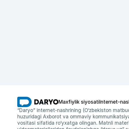
Maxfiylik siyosati
Internet-nas
“Daryo” internet-nashrining (O‘zbekiston matbuo
huzuridagi Axborot va ommaviy kommunikatsiyal
vositasi sifatida ro‘yxatga olingan. Matnli materi