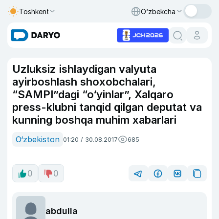
Toshkent
O‘zbekcha
Uzluksiz ishlaydigan valyuta
ayirboshlash shoxobchalari,
“SAMPI”dagi “o‘yinlar”, Xalqaro
press-klubni tanqid qilgan deputat va
kunning boshqa muhim xabarlari
O‘zbekiston
01:20 / 30.08.2017
685
0
0
abdulla