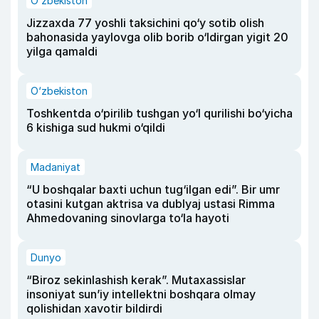
O‘zbekiston
Jizzaxda 77 yoshli taksichini qo‘y sotib olish
bahonasida yaylovga olib borib o‘ldirgan yigit 20
yilga qamaldi
O‘zbekiston
Toshkentda o‘pirilib tushgan yo‘l qurilishi bo‘yicha
6 kishiga sud hukmi o‘qildi
Madaniyat
“U boshqalar baxti uchun tug‘ilgan edi”. Bir umr
otasini kutgan aktrisa va dublyaj ustasi Rimma
Ahmedovaning sinovlarga to‘la hayoti
Dunyo
“Biroz sekinlashish kerak”. Mutaxassislar
insoniyat sun’iy intellektni boshqara olmay
qolishidan xavotir bildirdi