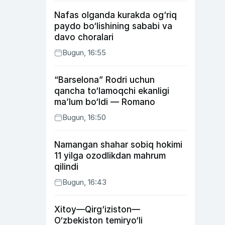
Nafas olganda kurakda og‘riq
paydo bo‘lishining sababi va
davo choralari
Bugun, 16:55
“Barselona” Rodri uchun
qancha to‘lamoqchi ekanligi
ma’lum bo‘ldi — Romano
Bugun, 16:50
Namangan shahar sobiq hokimi
11 yilga ozodlikdan mahrum
qilindi
Bugun, 16:43
Xitoy—Qirg‘iziston—
O‘zbekiston temiryo‘li