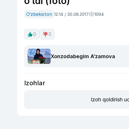
o‘tdi (foto)
O‘zbekiston
12:14 / 30.08.2017
1094
0
0
Xonzodabegim A’zamova
Izohlar
Izoh qoldirish 