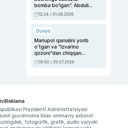
bomba bo‘lgan”. Abdulla
Oripovni siyosiy
12:24 / 01.08.2026
ayblovlardan asrab
qolgan voqea
Dunyo
Mariupol qamalini yorib
oʻtgan va “Izvarino
qozoni”dan chiqqan
qahramon — Ukraina
19:50 / 29.07.2026
armiyasi bosh
qoʻmondoni Drapatiy
haqida
ivi
Reklama
publikasi Prezidenti Administratsiyasi
-sonli guvohnoma bilan ommaviy axborot
shuningdek, fotografik, grafik, audio va/yoki