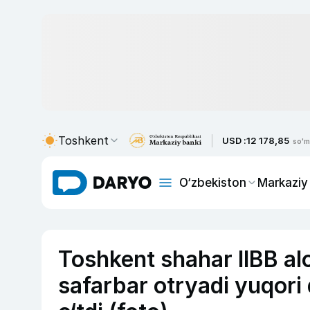
Toshkent
USD :
12 178,85
so'm
O‘zbekiston
Markaziy
Toshkent shahar IIBB alo
safarbar otryadi yuqori 