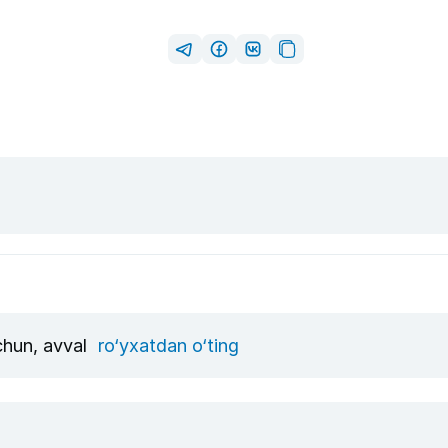
uchun, avval
ro‘yxatdan o‘ting