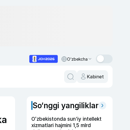
O‘zbekcha
Kabinet
So‘nggi yangiliklar
ka
Oʻzbekistonda sunʼiy intellekt
xizmatlari hajmini 1,5 mlrd