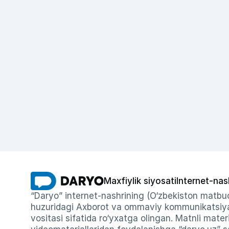
Maxfiylik siyosati
Internet-nas
“Daryo” internet-nashrining (O‘zbekiston matbuo
huzuridagi Axborot va ommaviy kommunikatsiyal
vositasi sifatida ro‘yxatga olingan. Matnli materi