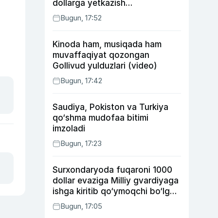
dollarga yetkazish
rejalashtirilmoqda
Bugun, 17:52
Kinoda ham, musiqada ham
muvaffaqiyat qozongan
Gollivud yulduzlari (video)
Bugun, 17:42
Saudiya, Pokiston va Turkiya
qo‘shma mudofaa bitimi
imzoladi
Bugun, 17:23
Surxondaryoda fuqaroni 1000
dollar evaziga Milliy gvardiyaga
ishga kiritib qo‘ymoqchi bo‘lgan
shaxs ushlandi
Bugun, 17:05