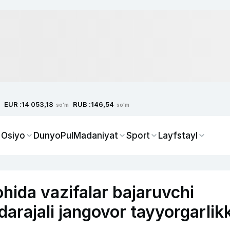
EUR :
RUB :
14 053,18
146,54
so'm
so'm
 Osiyo
Dunyo
Pul
Madaniyat
Sport
Layfstayl
hida vazifalar bajaruvchi
darajali jangovor tayyorgarlik