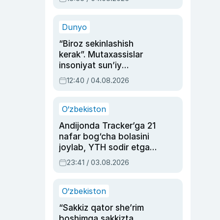
Ahmedovaning
sinovlarga to‘la hayoti
Dunyo
“Biroz sekinlashish
kerak”. Mutaxassislar
insoniyat sun’iy
intellektni boshqara
12:40 / 04.08.2026
olmay qolishidan xavotir
bildirdi
O‘zbekiston
Andijonda Tracker’ga 21
nafar bog‘cha bolasini
joylab, YTH sodir etgan
ayolga sud hukmi o‘qildi
23:41 / 03.08.2026
O‘zbekiston
“Sakkiz qator she’rim
boshimga sakkizta