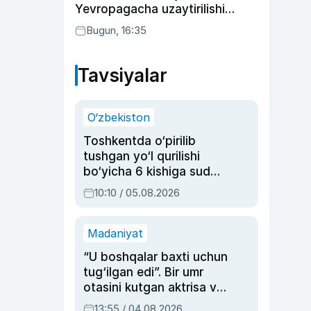
Yevropagacha uzaytirilishi
mumkin
Bugun, 16:35
Tavsiyalar
O‘zbekiston
Toshkentda o‘pirilib
tushgan yo‘l qurilishi
bo‘yicha 6 kishiga sud
hukmi o‘qildi
10:10 / 05.08.2026
Madaniyat
“U boshqalar baxti uchun
tug‘ilgan edi”. Bir umr
otasini kutgan aktrisa va
dublyaj ustasi Rimma
13:55 / 04.08.2026