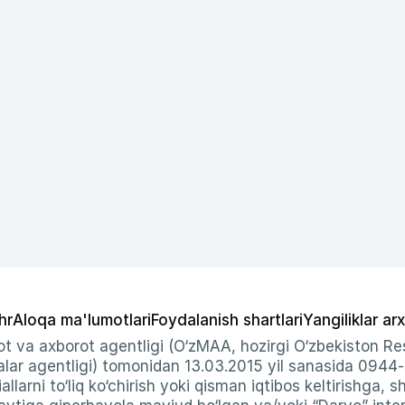
hr
Aloqa ma'lumotlari
Foydalanish shartlari
Yangiliklar arx
t va axborot agentligi (O‘zMAA, hozirgi O‘zbekiston Res
ar agentligi) tomonidan 13.03.2015 yil sanasida 0944
allarni to‘liq ko‘chirish yoki qisman iqtibos keltirishga, 