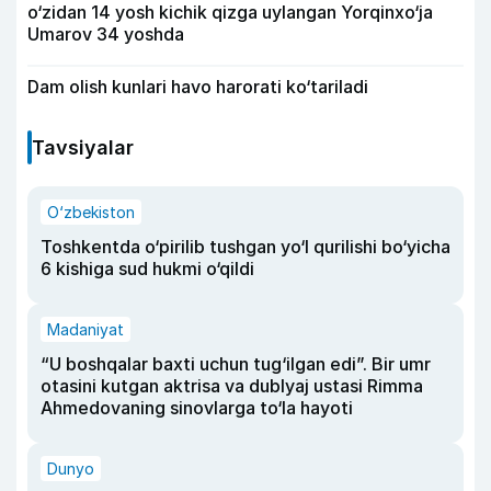
o‘zidan 14 yosh kichik qizga uylangan Yorqinxo‘ja
Umarov 34 yoshda
Dam olish kunlari havo harorati ko‘tariladi
Tavsiyalar
O‘zbekiston
Toshkentda o‘pirilib tushgan yo‘l qurilishi bo‘yicha
6 kishiga sud hukmi o‘qildi
Madaniyat
“U boshqalar baxti uchun tug‘ilgan edi”. Bir umr
otasini kutgan aktrisa va dublyaj ustasi Rimma
Ahmedovaning sinovlarga to‘la hayoti
Dunyo