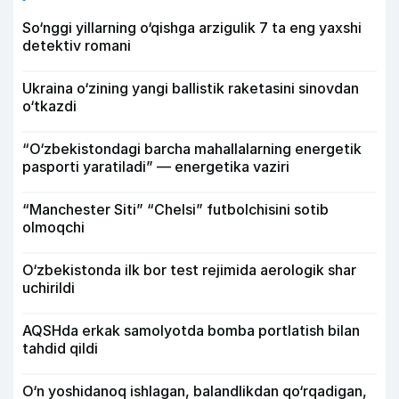
So‘nggi yillarning o‘qishga arzigulik 7 ta eng yaxshi
detektiv romani
Ukraina o‘zining yangi ballistik raketasini sinovdan
o‘tkazdi
“O‘zbekistondagi barcha mahallalarning energetik
pasporti yaratiladi” — energetika vaziri
“Manchester Siti” “Chelsi” futbolchisini sotib
olmoqchi
O‘zbekistonda ilk bor test rejimida aerologik shar
uchirildi
AQSHda erkak samolyotda bomba portlatish bilan
tahdid qildi
O‘n yoshidanoq ishlagan, balandlikdan qo‘rqadigan,