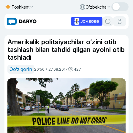
Toshkent
O‘zbekcha
Amerikalik politsiyachilar o‘zini otib
tashlash bilan tahdid qilgan ayolni otib
tashladi
Qo‘ziqorin
20:50 / 27.08.2017
427