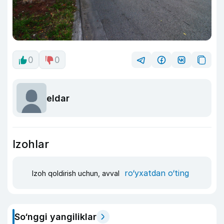
0
0
eldar
Izohlar
ro‘yxatdan o‘ting
Izoh qoldirish uchun, avval
So‘nggi yangiliklar