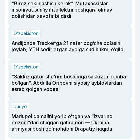
“Biroz sekinlashish kerak”. Mutaxassislar
insoniyat sun’iy intellektni boshqara olmay
qolishidan xavotir bildirdi
O‘zbekiston
Andijonda Tracker’ga 21 nafar bog‘cha bolasini
joylab, YTH sodir etgan ayolga sud hukmi o‘qildi
O‘zbekiston
“Sakkiz qator she’rim boshimga sakkizta bomba
bo‘lgan”. Abdulla Oripovni siyosiy ayblovlardan
asrab qolgan voqea
Dunyo
Mariupol qamalini yorib oʻtgan va “Izvarino
qozoni”dan chiqqan qahramon — Ukraina
armiyasi bosh qoʻmondoni Drapatiy haqida