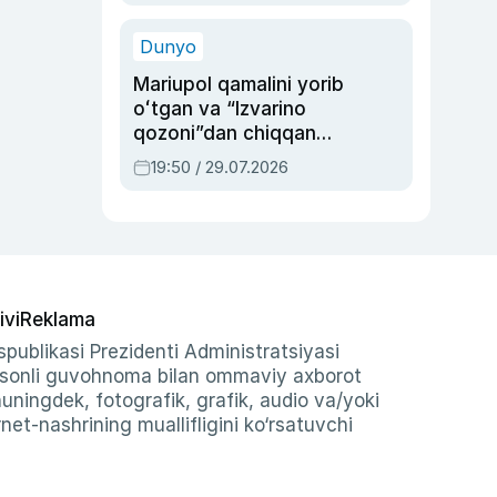
qolgan voqea
Dunyo
Mariupol qamalini yorib
oʻtgan va “Izvarino
qozoni”dan chiqqan
qahramon — Ukraina
19:50 / 29.07.2026
armiyasi bosh
qoʻmondoni Drapatiy
haqida
ivi
Reklama
publikasi Prezidenti Administratsiyasi
-sonli guvohnoma bilan ommaviy axborot
shuningdek, fotografik, grafik, audio va/yoki
et-nashrining muallifligini ko‘rsatuvchi