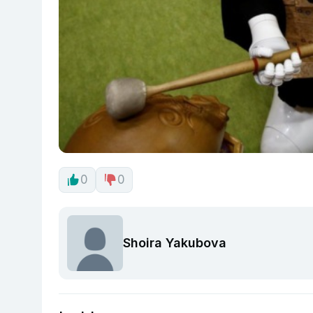
0
0
Shoira Yakubova