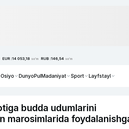
EUR :
RUB :
14 053,18
146,54
so'm
so'm
 Osiyo
Dunyo
Pul
Madaniyat
Sport
Layfstayl
tiga budda udumlarini
fn marosimlarida foydalanishg