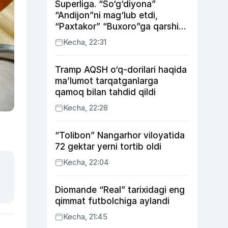
Superliga. “So‘g‘diyona”
“Andijon”ni mag‘lub etdi,
“Paxtakor” “Buxoro”ga qarshi
bahsda g‘alabani qo‘ldan
Kecha, 22:31
chiqardi
Tramp AQSH o‘q-dorilari haqida
ma’lumot tarqatganlarga
qamoq bilan tahdid qildi
Kecha, 22:28
“Tolibon” Nangarhor viloyatida
72 gektar yerni tortib oldi
Kecha, 22:04
Diomande “Real” tarixidagi eng
qimmat futbolchiga aylandi
Kecha, 21:45