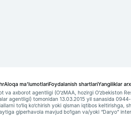
hr
Aloqa ma'lumotlari
Foydalanish shartlari
Yangiliklar arx
t va axborot agentligi (O‘zMAA, hozirgi O‘zbekiston Res
ar agentligi) tomonidan 13.03.2015 yil sanasida 0944
allarni to‘liq ko‘chirish yoki qisman iqtibos keltirishga, 
ytiga giperhavola mavjud bo‘lgan va/yoki “Daryo” intern