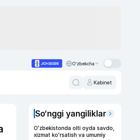
O‘zbekcha
Kabinet
So‘nggi yangiliklar
a
Oʻzbekistonda olti oyda savdo,
xizmat koʻrsatish va umumiy