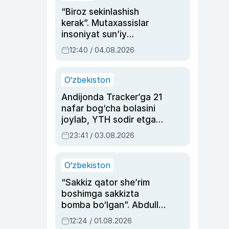
“Biroz sekinlashish
kerak”. Mutaxassislar
insoniyat sun’iy
intellektni boshqara
12:40 / 04.08.2026
olmay qolishidan xavotir
bildirdi
O‘zbekiston
Andijonda Tracker’ga 21
nafar bog‘cha bolasini
joylab, YTH sodir etgan
ayolga sud hukmi o‘qildi
23:41 / 03.08.2026
O‘zbekiston
“Sakkiz qator she’rim
boshimga sakkizta
bomba bo‘lgan”. Abdulla
Oripovni siyosiy
12:24 / 01.08.2026
ayblovlardan asrab