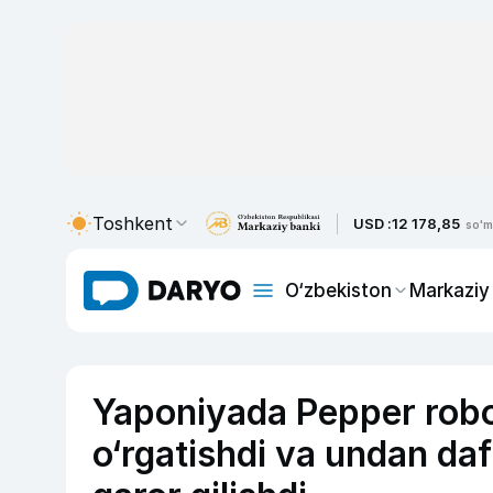
Toshkent
USD :
12 178,85
so'm
O‘zbekiston
Markaziy
Yaponiyada Pepper robo
o‘rgatishdi va undan da