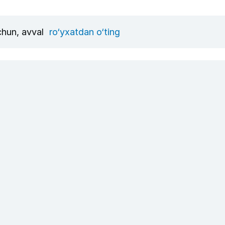
uchun, avval
ro‘yxatdan o‘ting