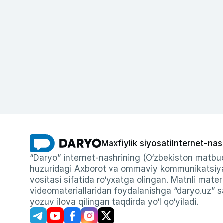
Maxfiylik siyosati
Internet-nas
“Daryo” internet-nashrining (O‘zbekiston matbuo
huzuridagi Axborot va ommaviy kommunikatsiyal
vositasi sifatida ro‘yxatga olingan. Matnli materi
videomateriallaridan foydalanishga “daryo.uz” sa
yozuv ilova qilingan taqdirda yo‘l qo‘yiladi.