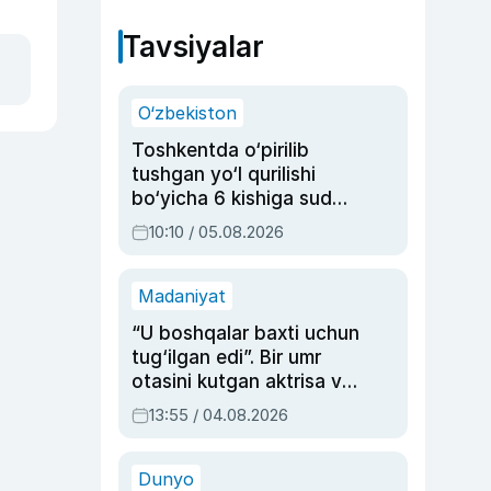
Tavsiyalar
O‘zbekiston
Toshkentda o‘pirilib
tushgan yo‘l qurilishi
bo‘yicha 6 kishiga sud
hukmi o‘qildi
10:10 / 05.08.2026
Madaniyat
“U boshqalar baxti uchun
tug‘ilgan edi”. Bir umr
otasini kutgan aktrisa va
dublyaj ustasi Rimma
13:55 / 04.08.2026
Ahmedovaning
sinovlarga to‘la hayoti
Dunyo