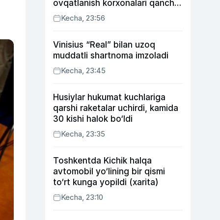
ovqatlanish korxonalari qancha
soliq toʻlagani ochiqlandi
Kecha, 23:56
Vinisius “Real” bilan uzoq
muddatli shartnoma imzoladi
Kecha, 23:45
Husiylar hukumat kuchlariga
qarshi raketalar uchirdi, kamida
30 kishi halok bo‘ldi
Kecha, 23:35
Toshkentda Kichik halqa
avtomobil yo‘lining bir qismi
to‘rt kunga yopildi (xarita)
Kecha, 23:10