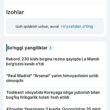
Izohlar
ro‘yxatdan o‘ting
Izoh qoldirish uchun, avval
So‘nggi yangiliklar
Rekord: 230 kishi birgina rezina qayiqda La Mansh
bo‘g‘ozini kesib o‘tdi
“Real Madrid” “Arsenal” yarim himoyachisini sotib
olmoqchi
Toshkent viloyatida Koreyaga ishga yuborish bilan
bog‘liq firibgarlik holati fosh etildi
Xitoydan Yevropaga 3 kunda: Qozog‘iston 35 mlrd