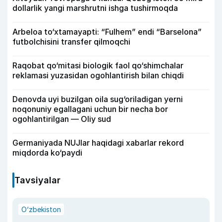
dollarlik yangi marshrutni ishga tushirmoqda
Arbeloa to‘xtamayapti: “Fulhem” endi “Barselona”
futbolchisini transfer qilmoqchi
Raqobat qo‘mitasi biologik faol qo‘shimchalar
reklamasi yuzasidan ogohlantirish bilan chiqdi
Denovda uyi buzilgan oila sug‘oriladigan yerni
noqonuniy egallagani uchun bir necha bor
ogohlantirilgan — Oliy sud
Germaniyada NUJlar haqidagi xabarlar rekord
miqdorda ko‘paydi
Tavsiyalar
O‘zbekiston