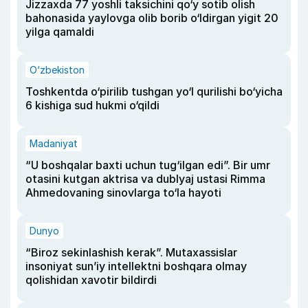
Jizzaxda 77 yoshli taksichini qo‘y sotib olish
bahonasida yaylovga olib borib o‘ldirgan yigit 20
yilga qamaldi
O‘zbekiston
Toshkentda o‘pirilib tushgan yo‘l qurilishi bo‘yicha
6 kishiga sud hukmi o‘qildi
Madaniyat
“U boshqalar baxti uchun tug‘ilgan edi”. Bir umr
otasini kutgan aktrisa va dublyaj ustasi Rimma
Ahmedovaning sinovlarga to‘la hayoti
Dunyo
“Biroz sekinlashish kerak”. Mutaxassislar
insoniyat sun’iy intellektni boshqara olmay
qolishidan xavotir bildirdi