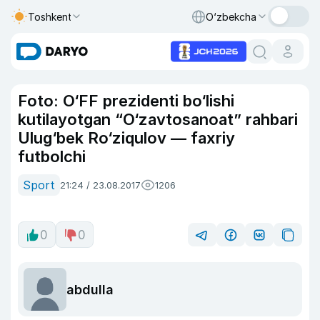
Toshkent
O‘zbekcha
Foto: O‘FF prezidenti bo‘lishi
kutilayotgan “O‘zavtosanoat” rahbari
Ulug‘bek Ro‘ziqulov — faxriy
futbolchi
Sport
21:24 / 23.08.2017
1206
0
0
abdulla