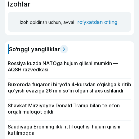
Izohlar
ro‘yxatdan o‘ting
Izoh qoldirish uchun, avval
So‘nggi yangiliklar
Rossiya kuzda NATOga hujum qilishi mumkin —
AQSH razvedkasi
Buxoroda fuqaroni biryo‘la 4-kursdan o’qishga kiritib
qo’yish evaziga 26 mln so’m olgan shaxs ushlandi
Shavkat Mirziyoyev Donald Tramp bilan telefon
orqali muloqot qildi
Saudiyaga Eronning ikki ittifoqchisi hujum qilishi
kutilmoqda