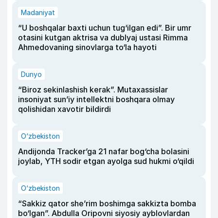
Madaniyat
“U boshqalar baxti uchun tug‘ilgan edi”. Bir umr
otasini kutgan aktrisa va dublyaj ustasi Rimma
Ahmedovaning sinovlarga to‘la hayoti
Dunyo
“Biroz sekinlashish kerak”. Mutaxassislar
insoniyat sun’iy intellektni boshqara olmay
qolishidan xavotir bildirdi
O‘zbekiston
Andijonda Tracker’ga 21 nafar bog‘cha bolasini
joylab, YTH sodir etgan ayolga sud hukmi o‘qildi
O‘zbekiston
“Sakkiz qator she’rim boshimga sakkizta bomba
bo‘lgan”. Abdulla Oripovni siyosiy ayblovlardan