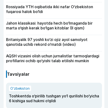
Rossiyada YTH oqibatida ikki nafar O‘zbekiston
fuqarosi halok bo‘ldi
Jahon klassikasi: hayotda hech bo‘lmaganda bir
marta o‘qish kerak bo‘lgan kitoblar (II qism)
Britaniyalik 97 yoshli ko‘zi ojiz ayol samolyot
qanotida uchib rekord o‘rnatdi (video)
AQSH vizasini olish uchun jurnalistlar tarmoqlardagi
profillarini ochib qo‘yishi talab etilishi mumkin
Tavsiyalar
O‘zbekiston
Toshkentda o‘pirilib tushgan yo‘l qurilishi bo‘yicha
6 kishiga sud hukmi o‘qildi