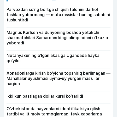
Parvozdan so‘ng bortga chiqish talonini darhol
tashlab yubormang — mutaxassislar buning sababini
tushuntirdi
Magnus Karlsen va dunyoning boshqa yetakchi
shaxmatchilari Samarqanddagi olimpiadani o‘tkazib
yuboradi
Netanyaxuning o‘lgan akasiga Ugandada haykal
qo‘yildi
Xonadonlarga kirish bo‘yicha topshiriq berilmagan —
Mahallalar uyushmasi uyma-uy yurgan mas’ullar
haqida
Ikki kun pastlagan dollar kursi ko‘tarildi
O‘zbekistonda hayvonlarni identifikatsiya qilish
tartibi va ijtimoiy tarmoqlardagi feyk xabarlarga