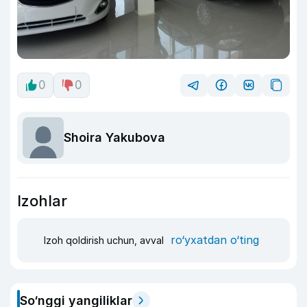
0
0
Shoira Yakubova
Izohlar
ro‘yxatdan o‘ting
Izoh qoldirish uchun, avval
So‘nggi yangiliklar