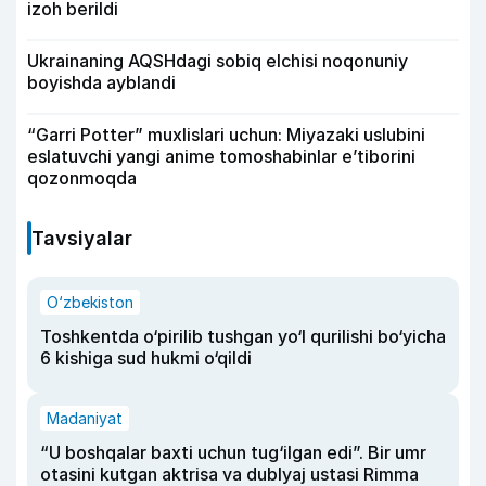
izoh berildi
Ukrainaning AQSHdagi sobiq elchisi noqonuniy
boyishda ayblandi
“Garri Potter” muxlislari uchun: Miyazaki uslubini
eslatuvchi yangi anime tomoshabinlar e’tiborini
qozonmoqda
Tavsiyalar
O‘zbekiston
Toshkentda o‘pirilib tushgan yo‘l qurilishi bo‘yicha
6 kishiga sud hukmi o‘qildi
Madaniyat
“U boshqalar baxti uchun tug‘ilgan edi”. Bir umr
otasini kutgan aktrisa va dublyaj ustasi Rimma