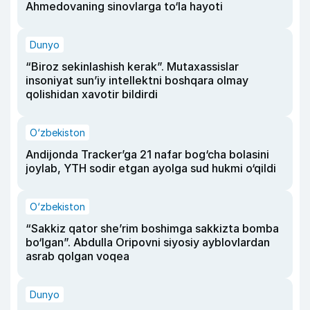
Ahmedovaning sinovlarga to‘la hayoti
Dunyo
“Biroz sekinlashish kerak”. Mutaxassislar
insoniyat sun’iy intellektni boshqara olmay
qolishidan xavotir bildirdi
O‘zbekiston
Andijonda Tracker’ga 21 nafar bog‘cha bolasini
joylab, YTH sodir etgan ayolga sud hukmi o‘qildi
O‘zbekiston
“Sakkiz qator she’rim boshimga sakkizta bomba
bo‘lgan”. Abdulla Oripovni siyosiy ayblovlardan
asrab qolgan voqea
Dunyo