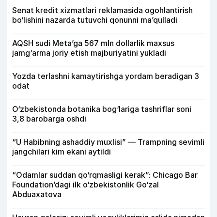
Senat kredit xizmatlari reklamasida ogohlantirish
bo‘lishini nazarda tutuvchi qonunni ma’qulladi
AQSH sudi Meta’ga 567 mln dollarlik maxsus
jamg‘arma joriy etish majburiyatini yukladi
Yozda terlashni kamaytirishga yordam beradigan 3
odat
O‘zbekistonda botanika bog‘lariga tashriflar soni
3,8 barobarga oshdi
“U Habibning ashaddiy muxlisi” — Trampning sevimli
jangchilari kim ekani aytildi
“Odamlar suddan qo‘rqmasligi kerak”: Chicago Bar
Foundation’dagi ilk o‘zbekistonlik Go‘zal
Abduaxatova