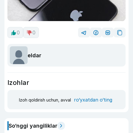
0
0
eldar
Izohlar
ro‘yxatdan o‘ting
Izoh qoldirish uchun, avval
So‘nggi yangiliklar