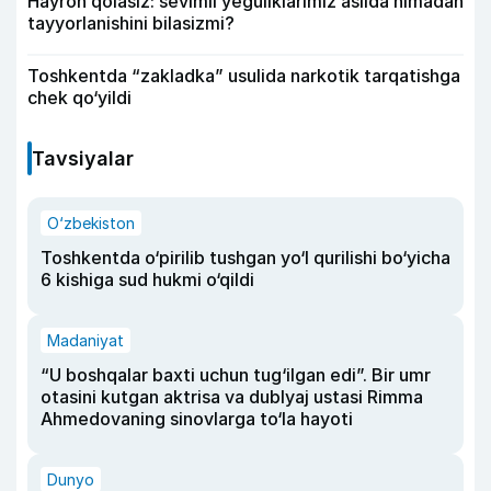
Hayron qolasiz: sevimli yeguliklarimiz aslida nimadan
tayyorlanishini bilasizmi?
Toshkentda “zakladka” usulida narkotik tarqatishga
chek qo‘yildi
Tavsiyalar
O‘zbekiston
Toshkentda o‘pirilib tushgan yo‘l qurilishi bo‘yicha
6 kishiga sud hukmi o‘qildi
Madaniyat
“U boshqalar baxti uchun tug‘ilgan edi”. Bir umr
otasini kutgan aktrisa va dublyaj ustasi Rimma
Ahmedovaning sinovlarga to‘la hayoti
Dunyo