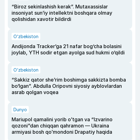
“Biroz sekinlashish kerak”. Mutaxassislar
insoniyat sun’iy intellektni boshqara olmay
qolishidan xavotir bildirdi
O‘zbekiston
Andijonda Tracker’ga 21 nafar bog‘cha bolasini
joylab, YTH sodir etgan ayolga sud hukmi o‘qildi
O‘zbekiston
“Sakkiz qator she’rim boshimga sakkizta bomba
bo‘lgan”. Abdulla Oripovni siyosiy ayblovlardan
asrab qolgan voqea
Dunyo
Mariupol qamalini yorib oʻtgan va “Izvarino
qozoni”dan chiqqan qahramon — Ukraina
armiyasi bosh qoʻmondoni Drapatiy haqida