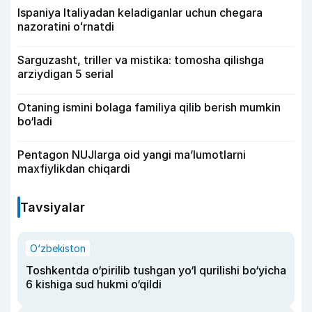
Ispaniya Italiyadan keladiganlar uchun chegara
nazoratini oʻrnatdi
Sarguzasht, triller va mistika: tomosha qilishga
arziydigan 5 serial
Otaning ismini bolaga familiya qilib berish mumkin
bo‘ladi
Pentagon NUJlarga oid yangi maʼlumotlarni
maxfiylikdan chiqardi
Tavsiyalar
O‘zbekiston
Toshkentda o‘pirilib tushgan yo‘l qurilishi bo‘yicha
6 kishiga sud hukmi o‘qildi