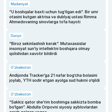
Madaniyat
“U boshqalar baxti uchun tug‘ilgan edi”. Bir umr
otasini kutgan aktrisa va dublyaj ustasi Rimma
Ahmedovaning sinovlarga to‘la hayoti
Dunyo
“Biroz sekinlashish kerak”. Mutaxassislar
insoniyat sun’iy intellektni boshqara olmay
qolishidan xavotir bildirdi
O‘zbekiston
Andijonda Tracker’ga 21 nafar bog‘cha bolasini
joylab, YTH sodir etgan ayolga sud hukmi o‘qildi
O‘zbekiston
“Sakkiz qator she’rim boshimga sakkizta bomba
bo‘lgan”. Abdulla Oripovni siyosiy ayblovlardan