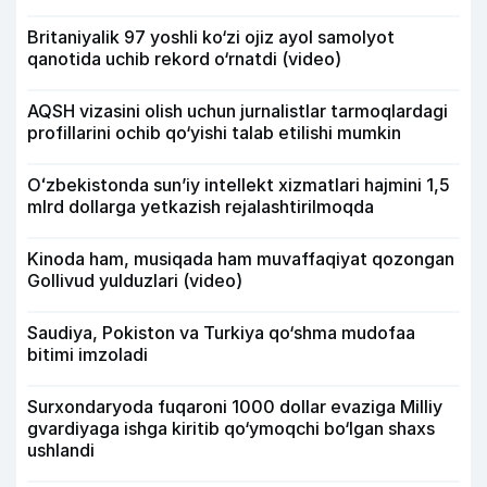
Britaniyalik 97 yoshli ko‘zi ojiz ayol samolyot
qanotida uchib rekord o‘rnatdi (video)
AQSH vizasini olish uchun jurnalistlar tarmoqlardagi
profillarini ochib qo‘yishi talab etilishi mumkin
Oʻzbekistonda sunʼiy intellekt xizmatlari hajmini 1,5
mlrd dollarga yetkazish rejalashtirilmoqda
Kinoda ham, musiqada ham muvaffaqiyat qozongan
Gollivud yulduzlari (video)
Saudiya, Pokiston va Turkiya qo‘shma mudofaa
bitimi imzoladi
Surxondaryoda fuqaroni 1000 dollar evaziga Milliy
gvardiyaga ishga kiritib qo‘ymoqchi bo‘lgan shaxs
ushlandi