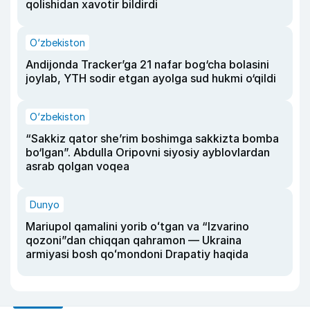
qolishidan xavotir bildirdi
O‘zbekiston
Andijonda Tracker’ga 21 nafar bog‘cha bolasini
joylab, YTH sodir etgan ayolga sud hukmi o‘qildi
O‘zbekiston
“Sakkiz qator she’rim boshimga sakkizta bomba
bo‘lgan”. Abdulla Oripovni siyosiy ayblovlardan
asrab qolgan voqea
Dunyo
Mariupol qamalini yorib oʻtgan va “Izvarino
qozoni”dan chiqqan qahramon — Ukraina
armiyasi bosh qoʻmondoni Drapatiy haqida