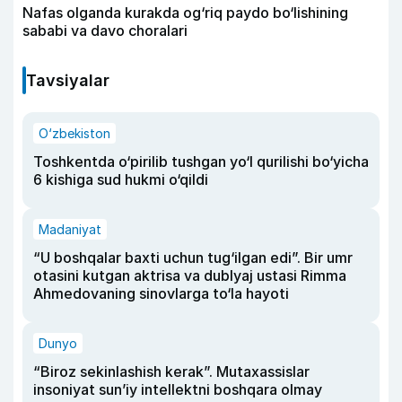
Nafas olganda kurakda og‘riq paydo bo‘lishining
sababi va davo choralari
Tavsiyalar
O‘zbekiston
Toshkentda o‘pirilib tushgan yo‘l qurilishi bo‘yicha
6 kishiga sud hukmi o‘qildi
Madaniyat
“U boshqalar baxti uchun tug‘ilgan edi”. Bir umr
otasini kutgan aktrisa va dublyaj ustasi Rimma
Ahmedovaning sinovlarga to‘la hayoti
Dunyo
“Biroz sekinlashish kerak”. Mutaxassislar
insoniyat sun’iy intellektni boshqara olmay