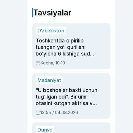
Tavsiyalar
O‘zbekiston
Toshkentda o‘pirilib
tushgan yo‘l qurilishi
bo‘yicha 6 kishiga sud
hukmi o‘qildi
Kecha, 10:10
Madaniyat
“U boshqalar baxti uchun
tug‘ilgan edi”. Bir umr
otasini kutgan aktrisa va
dublyaj ustasi Rimma
13:55 / 04.08.2026
Ahmedovaning
sinovlarga to‘la hayoti
Dunyo