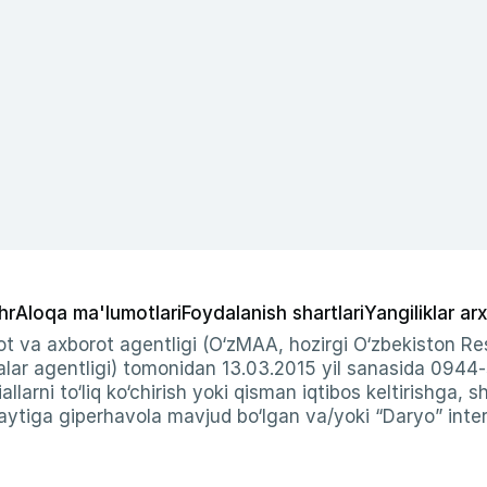
hr
Aloqa ma'lumotlari
Foydalanish shartlari
Yangiliklar arx
t va axborot agentligi (O‘zMAA, hozirgi O‘zbekiston Res
ar agentligi) tomonidan 13.03.2015 yil sanasida 0944
allarni to‘liq ko‘chirish yoki qisman iqtibos keltirishga, 
ytiga giperhavola mavjud bo‘lgan va/yoki “Daryo” intern