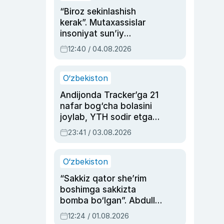
“Biroz sekinlashish
kerak”. Mutaxassislar
insoniyat sun’iy
intellektni boshqara
12:40 / 04.08.2026
olmay qolishidan xavotir
bildirdi
O‘zbekiston
Andijonda Tracker’ga 21
nafar bog‘cha bolasini
joylab, YTH sodir etgan
ayolga sud hukmi o‘qildi
23:41 / 03.08.2026
O‘zbekiston
“Sakkiz qator she’rim
boshimga sakkizta
bomba bo‘lgan”. Abdulla
Oripovni siyosiy
12:24 / 01.08.2026
ayblovlardan asrab