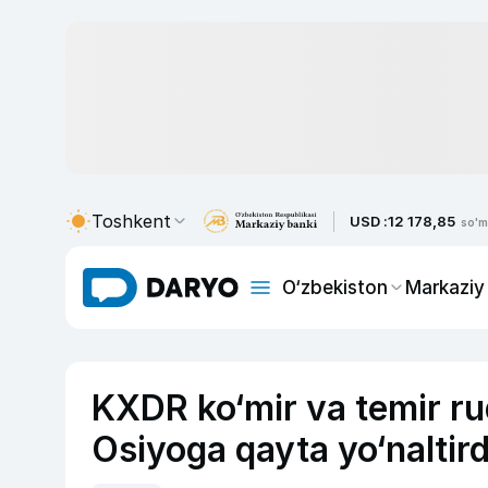
Toshkent
USD :
12 178,85
so'm
O‘zbekiston
Markaziy
KXDR ko‘mir va temir ru
Osiyoga qayta yo‘naltird