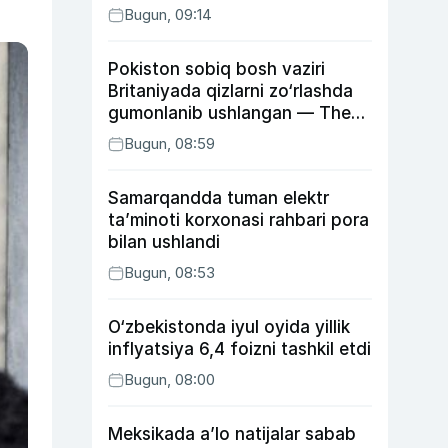
Bugun, 09:14
Pokiston sobiq bosh vaziri
Britaniyada qizlarni zo‘rlashda
gumonlanib ushlangan — The
Guardian
Bugun, 08:59
Samarqandda tuman elektr
ta’minoti korxonasi rahbari pora
bilan ushlandi
Bugun, 08:53
O‘zbekistonda iyul oyida yillik
inflyatsiya 6,4 foizni tashkil etdi
Bugun, 08:00
Meksikada a’lo natijalar sabab