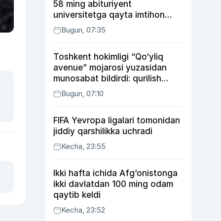
58 ming abituriyent
universitetga qayta imtihon
topshiradi
Bugun, 07:35
Toshkent hokimligi “Qo‘yliq
avenue” mojarosi yuzasidan
munosabat bildirdi: qurilish
ishlarining 53 foizi yakunlangan
Bugun, 07:10
FIFA Yevropa ligalari tomonidan
jiddiy qarshilikka uchradi
Kecha, 23:55
Ikki hafta ichida Afg‘onistonga
ikki davlatdan 100 ming odam
qaytib keldi
Kecha, 23:52