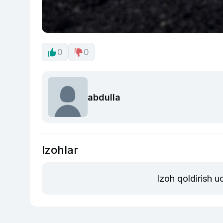
0
0
abdulla
Izohlar
Izoh qoldirish 