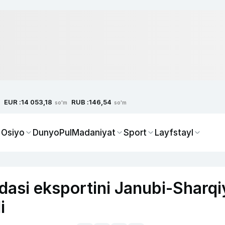
EUR :
RUB :
14 053,18
146,54
so'm
so'm
 Osiyo
Dunyo
Pul
Madaniyat
Sport
Layfstayl
dasi eksportini Janubi-Sharqi
i