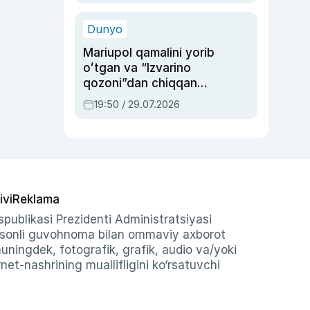
qolgan voqea
Dunyo
Mariupol qamalini yorib
oʻtgan va “Izvarino
qozoni”dan chiqqan
qahramon — Ukraina
19:50 / 29.07.2026
armiyasi bosh
qoʻmondoni Drapatiy
haqida
ivi
Reklama
publikasi Prezidenti Administratsiyasi
-sonli guvohnoma bilan ommaviy axborot
shuningdek, fotografik, grafik, audio va/yoki
et-nashrining muallifligini ko‘rsatuvchi