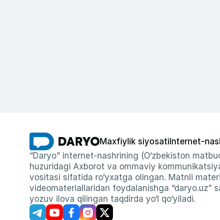
Maxfiylik siyosati
Internet-nas
“Daryo” internet-nashrining (O‘zbekiston matbuo
huzuridagi Axborot va ommaviy kommunikatsiyal
vositasi sifatida ro‘yxatga olingan. Matnli materi
videomateriallaridan foydalanishga “daryo.uz” sa
yozuv ilova qilingan taqdirda yo‘l qo‘yiladi.