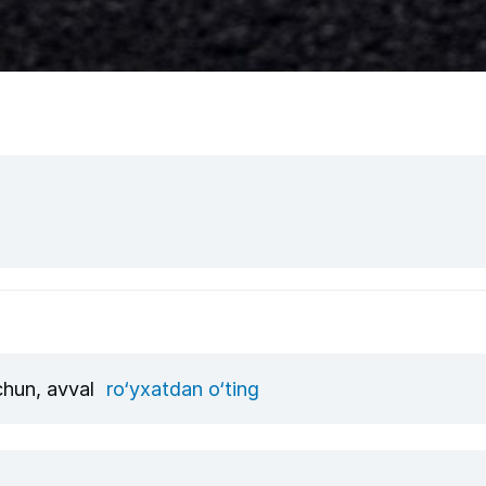
uchun, avval
ro‘yxatdan o‘ting