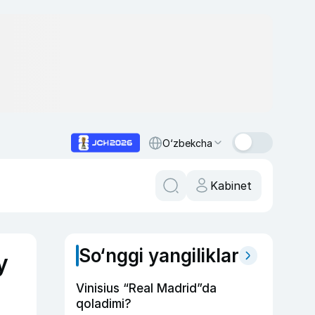
O‘zbekcha
Kabinet
So‘nggi yangiliklar
y
Vinisius “Real Madrid”da
qoladimi?