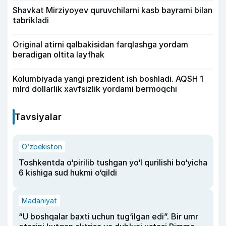
Shavkat Mirziyoyev quruvchilarni kasb bayrami bilan
tabrikladi
Original atirni qalbakisidan farqlashga yordam
beradigan oltita layfhak
Kolumbiyada yangi prezident ish boshladi. AQSH 1
mlrd dollarlik xavfsizlik yordami bermoqchi
Tavsiyalar
O‘zbekiston
Toshkentda o‘pirilib tushgan yo‘l qurilishi bo‘yicha
6 kishiga sud hukmi o‘qildi
Madaniyat
“U boshqalar baxti uchun tug‘ilgan edi”. Bir umr