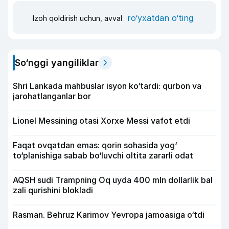
ro‘yxatdan o‘ting
Izoh qoldirish uchun, avval
So‘nggi yangiliklar
Shri Lankada mahbuslar isyon ko‘tardi: qurbon va
jarohatlanganlar bor
Lionel Messining otasi Xorxe Messi vafot etdi
Faqat ovqatdan emas: qorin sohasida yog‘
to‘planishiga sabab bo‘luvchi oltita zararli odat
AQSH sudi Trampning Oq uyda 400 mln dollarlik bal
zali qurishini blokladi
Rasman. Behruz Karimov Yevropa jamoasiga o‘tdi