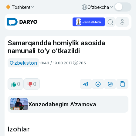
Toshkent
O‘zbekcha
Samarqandda homiylik asosida
namunali to‘y o‘tkazildi
O‘zbekiston
13:43 / 19.08.2017
785
0
0
Xonzodabegim A’zamova
Izohlar