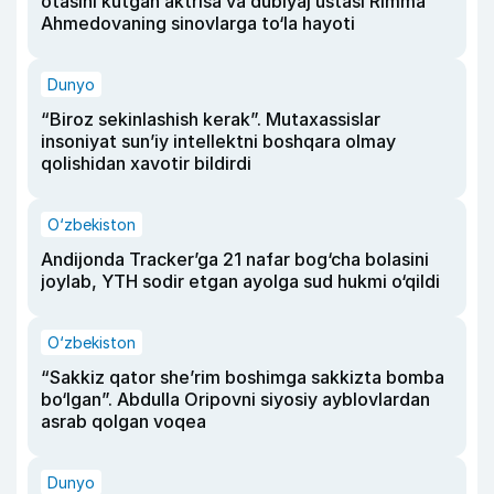
otasini kutgan aktrisa va dublyaj ustasi Rimma
Ahmedovaning sinovlarga to‘la hayoti
Dunyo
“Biroz sekinlashish kerak”. Mutaxassislar
insoniyat sun’iy intellektni boshqara olmay
qolishidan xavotir bildirdi
O‘zbekiston
Andijonda Tracker’ga 21 nafar bog‘cha bolasini
joylab, YTH sodir etgan ayolga sud hukmi o‘qildi
O‘zbekiston
“Sakkiz qator she’rim boshimga sakkizta bomba
bo‘lgan”. Abdulla Oripovni siyosiy ayblovlardan
asrab qolgan voqea
Dunyo