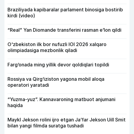
Braziliyada kapibaralar parlament binosiga bostirib
kirdi (video)
“Real” Yan Diomande transferini rasman e’lon qildi
O'zbekiston ilk bor nufuzli IOI 2026 xalqaro
olimpiadasiga mezbonlik qiladi
Farg‘onada ming yillik devor qoldiqlari topildi
Rossiya va Qirg‘iziston yagona mobil aloqa
operatori yaratadi
“Yuzma-yuz”. Kannavaroning matbuot anjumani
haqida
Maykl Jekson rolini ijro etgan Ja’far Jekson Uill Smit
bilan yangi filmda suratga tushadi