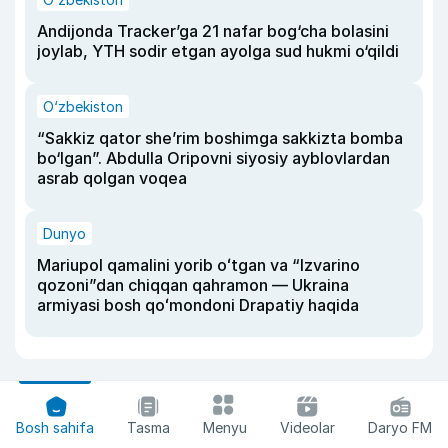
Andijonda Tracker’ga 21 nafar bog‘cha bolasini
joylab, YTH sodir etgan ayolga sud hukmi o‘qildi
O‘zbekiston
“Sakkiz qator she’rim boshimga sakkizta bomba
bo‘lgan”. Abdulla Oripovni siyosiy ayblovlardan
asrab qolgan voqea
Dunyo
Mariupol qamalini yorib oʻtgan va “Izvarino
qozoni”dan chiqqan qahramon — Ukraina
armiyasi bosh qoʻmondoni Drapatiy haqida
Bosh sahifa
Tasma
Menyu
Videolar
Daryo FM