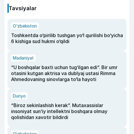
Tavsiyalar
O‘zbekiston
Toshkentda o‘pirilib tushgan yo‘l qurilishi bo‘yicha
6 kishiga sud hukmi o‘qildi
Madaniyat
“U boshqalar baxti uchun tug‘ilgan edi”. Bir umr
otasini kutgan aktrisa va dublyaj ustasi Rimma
Ahmedovaning sinovlarga to‘la hayoti
Dunyo
“Biroz sekinlashish kerak”. Mutaxassislar
insoniyat sun’iy intellektni boshqara olmay
qolishidan xavotir bildirdi
O‘zbekiston