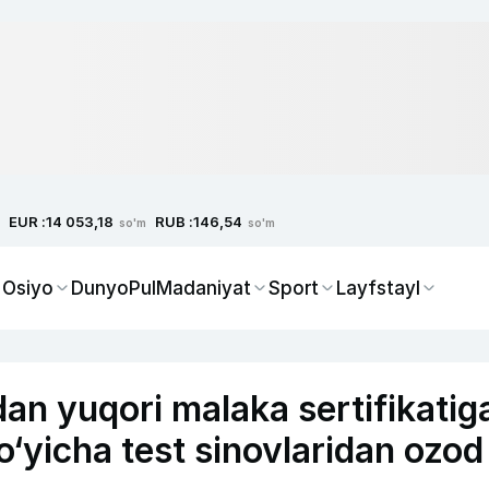
EUR :
RUB :
14 053,18
146,54
so'm
so'm
 Osiyo
Dunyo
Pul
Madaniyat
Sport
Layfstayl
an yuqori malaka sertifikatig
bo‘yicha test sinovlaridan ozod