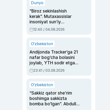
Dunyo
“Biroz sekinlashish
kerak”. Mutaxassislar
insoniyat sun’iy
intellektni boshqara
12:40 / 04.08.2026
olmay qolishidan xavotir
bildirdi
O‘zbekiston
Andijonda Tracker’ga 21
nafar bog‘cha bolasini
joylab, YTH sodir etgan
ayolga sud hukmi o‘qildi
23:41 / 03.08.2026
O‘zbekiston
“Sakkiz qator she’rim
boshimga sakkizta
bomba bo‘lgan”. Abdulla
Oripovni siyosiy