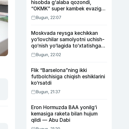
hisobda g‘alaba qozondi,
“OKMK” super kambek evaziga
“Bunyodkor”dan ustun keldi,
Bugun, 22:07
“Nasaf” durang qayd etdi
Moskvada reysga kechikkan
yo‘lovchilar samolyotni uchish-
qo‘nish yo‘lagida to‘xtatishga
urindi (video)
Bugun, 22:02
Flik “Barselona”ning ikki
futbolchisiga chiqish eshiklarini
ko‘rsatdi
Bugun, 21:37
Eron Hormuzda BAA yonilg‘i
kemasiga raketa bilan hujum
qildi — Abu Dabi
Bugun, 21:20