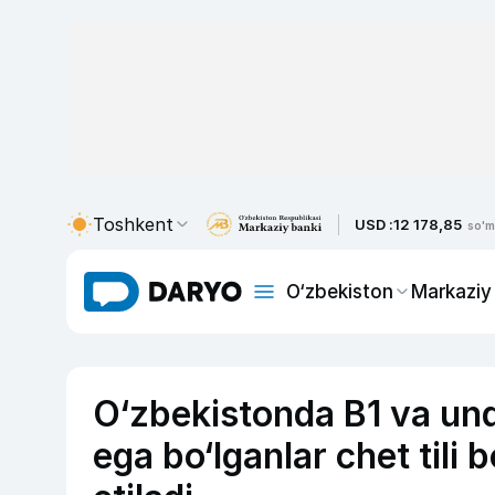
Toshkent
USD :
12 178,85
so'm
O‘zbekiston
Markaziy
O‘zbekistonda B1 va und
ega bo‘lganlar chet tili 