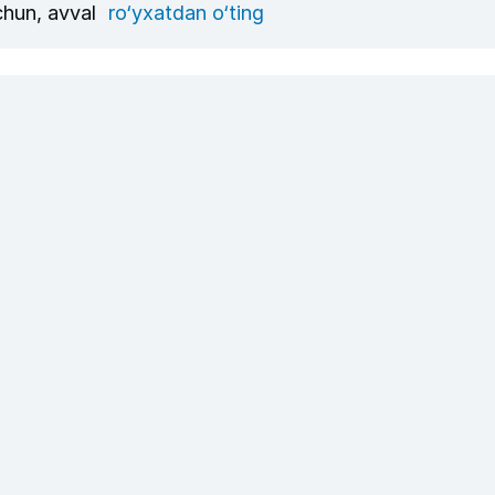
uchun, avval
ro‘yxatdan o‘ting