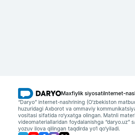
Maxfiylik siyosati
Internet-nas
“Daryo” internet-nashrining (O‘zbekiston matbuo
huzuridagi Axborot va ommaviy kommunikatsiyal
vositasi sifatida ro‘yxatga olingan. Matnli materi
videomateriallaridan foydalanishga “daryo.uz” sa
yozuv ilova qilingan taqdirda yo‘l qo‘yiladi.