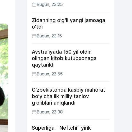
Bugun, 23:25
Zidanning o‘g‘li yangi jamoaga
o‘tdi
Bugun, 23:15
Avstraliyada 150 yil oldin
olingan kitob kutubxonaga
qaytarildi
Bugun, 22:55
O‘zbekistonda kasbiy mahorat
bo‘yicha ilk milliy tanlov
g‘oliblari aniqlandi
Bugun, 22:38
Superliga. “Neftchi” yirik