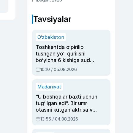
Tavsiyalar
O‘zbekiston
Toshkentda o‘pirilib
tushgan yo‘l qurilishi
bo‘yicha 6 kishiga sud
hukmi o‘qildi
10:10 / 05.08.2026
Madaniyat
“U boshqalar baxti uchun
tug‘ilgan edi”. Bir umr
otasini kutgan aktrisa va
dublyaj ustasi Rimma
13:55 / 04.08.2026
Ahmedovaning
sinovlarga to‘la hayoti