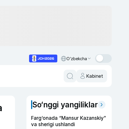
O‘zbekcha
Kabinet
So‘nggi yangiliklar
a
Farg‘onada “Mansur Kazanskiy”
va sherigi ushlandi