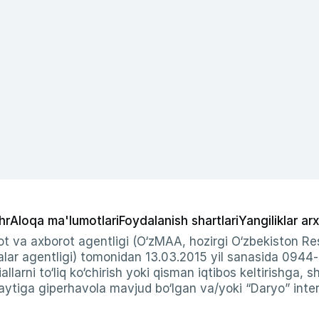
hr
Aloqa ma'lumotlari
Foydalanish shartlari
Yangiliklar arx
t va axborot agentligi (O‘zMAA, hozirgi O‘zbekiston Res
ar agentligi) tomonidan 13.03.2015 yil sanasida 0944
allarni to‘liq ko‘chirish yoki qisman iqtibos keltirishga, 
ytiga giperhavola mavjud bo‘lgan va/yoki “Daryo” intern