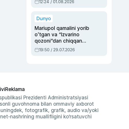
12:24 / 01.08.2026
ayblovlardan asrab
qolgan voqea
Dunyo
Mariupol qamalini yorib
oʻtgan va “Izvarino
qozoni”dan chiqqan
qahramon — Ukraina
19:50 / 29.07.2026
armiyasi bosh
qoʻmondoni Drapatiy
haqida
ivi
Reklama
publikasi Prezidenti Administratsiyasi
-sonli guvohnoma bilan ommaviy axborot
shuningdek, fotografik, grafik, audio va/yoki
et-nashrining muallifligini ko‘rsatuvchi