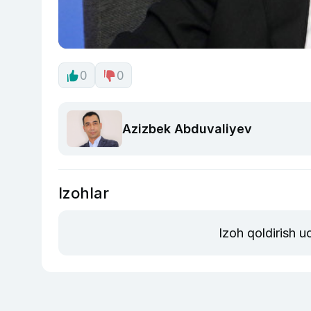
0
0
Azizbek Abduvaliyev
Izohlar
Izoh qoldirish 