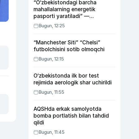
“O‘zbekistondagi barcha
mahallalarning energetik
pasporti yaratiladi” —
energetika vaziri
Bugun, 12:25
“Manchester Siti” “Chelsi”
futbolchisini sotib olmoqchi
Bugun, 12:15
O‘zbekistonda ilk bor test
rejimida aerologik shar uchirildi
Bugun, 11:55
AQSHda erkak samolyotda
bomba portlatish bilan tahdid
qildi
Bugun, 11:45