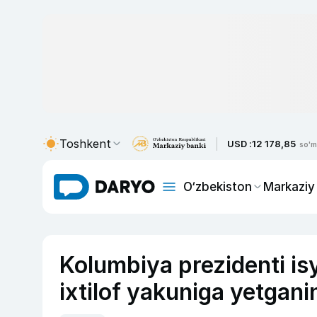
Toshkent
USD :
12 178,85
so'm
O‘zbekiston
Markaziy
Kolumbiya prezidenti isy
ixtilof yakuniga yetganin