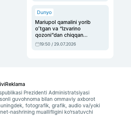
qolgan voqea
Dunyo
Mariupol qamalini yorib
oʻtgan va “Izvarino
qozoni”dan chiqqan
qahramon — Ukraina
19:50 / 29.07.2026
armiyasi bosh
qoʻmondoni Drapatiy
haqida
ivi
Reklama
publikasi Prezidenti Administratsiyasi
-sonli guvohnoma bilan ommaviy axborot
shuningdek, fotografik, grafik, audio va/yoki
et-nashrining muallifligini ko‘rsatuvchi