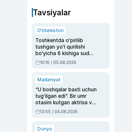
Tavsiyalar
O‘zbekiston
Toshkentda o‘pirilib
tushgan yo‘l qurilishi
bo‘yicha 6 kishiga sud
hukmi o‘qildi
10:10 / 05.08.2026
Madaniyat
“U boshqalar baxti uchun
tug‘ilgan edi”. Bir umr
otasini kutgan aktrisa va
dublyaj ustasi Rimma
13:55 / 04.08.2026
Ahmedovaning
sinovlarga to‘la hayoti
Dunyo