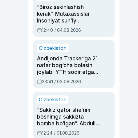
“Biroz sekinlashish
kerak”. Mutaxassislar
insoniyat sun’iy
intellektni boshqara
12:40 / 04.08.2026
olmay qolishidan xavotir
bildirdi
O‘zbekiston
Andijonda Tracker’ga 21
nafar bog‘cha bolasini
joylab, YTH sodir etgan
ayolga sud hukmi o‘qildi
23:41 / 03.08.2026
O‘zbekiston
“Sakkiz qator she’rim
boshimga sakkizta
bomba bo‘lgan”. Abdulla
Oripovni siyosiy
12:24 / 01.08.2026
ayblovlardan asrab