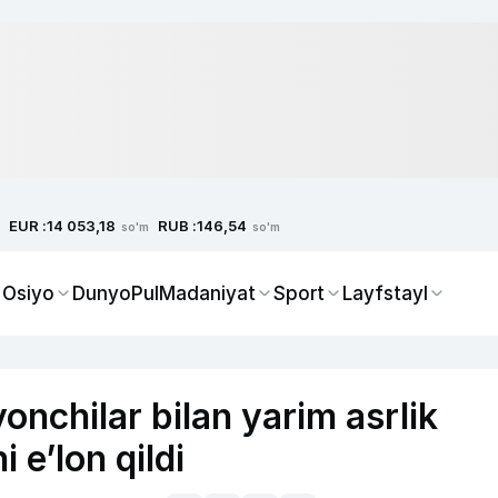
EUR :
RUB :
14 053,18
146,54
so'm
so'm
 Osiyo
Dunyo
Pul
Madaniyat
Sport
Layfstayl
onchilar bilan yarim asrlik
i e’lon qildi