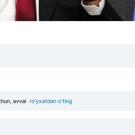
uchun, avval
ro‘yxatdan o‘ting