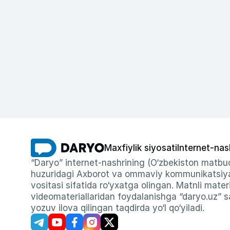
Maxfiylik siyosati
Internet-nas
“Daryo” internet-nashrining (O‘zbekiston matbuo
huzuridagi Axborot va ommaviy kommunikatsiyal
vositasi sifatida ro‘yxatga olingan. Matnli materi
videomateriallaridan foydalanishga “daryo.uz” sa
yozuv ilova qilingan taqdirda yo‘l qo‘yiladi.