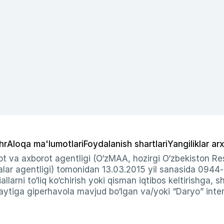
hr
Aloqa ma'lumotlari
Foydalanish shartlari
Yangiliklar arx
t va axborot agentligi (O‘zMAA, hozirgi O‘zbekiston Res
ar agentligi) tomonidan 13.03.2015 yil sanasida 0944
allarni to‘liq ko‘chirish yoki qisman iqtibos keltirishga, 
ytiga giperhavola mavjud bo‘lgan va/yoki “Daryo” intern