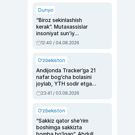
sinovlarga to‘la hayoti
Dunyo
“Biroz sekinlashish
kerak”. Mutaxassislar
insoniyat sun’iy
intellektni boshqara
12:40 / 04.08.2026
olmay qolishidan xavotir
bildirdi
O‘zbekiston
Andijonda Tracker’ga 21
nafar bog‘cha bolasini
joylab, YTH sodir etgan
ayolga sud hukmi o‘qildi
23:41 / 03.08.2026
O‘zbekiston
“Sakkiz qator she’rim
boshimga sakkizta
bomba bo‘lgan”. Abdulla