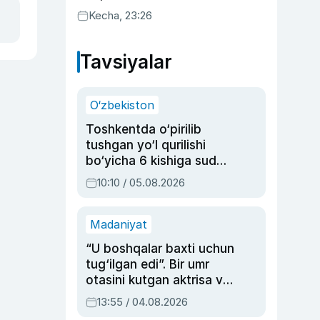
uyda g‘alaba qozondi
Kecha, 23:26
Tavsiyalar
O‘zbekiston
Toshkentda o‘pirilib
tushgan yo‘l qurilishi
bo‘yicha 6 kishiga sud
hukmi o‘qildi
10:10 / 05.08.2026
Madaniyat
“U boshqalar baxti uchun
tug‘ilgan edi”. Bir umr
otasini kutgan aktrisa va
dublyaj ustasi Rimma
13:55 / 04.08.2026
Ahmedovaning