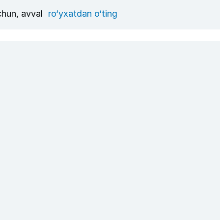
uchun, avval
ro‘yxatdan o‘ting