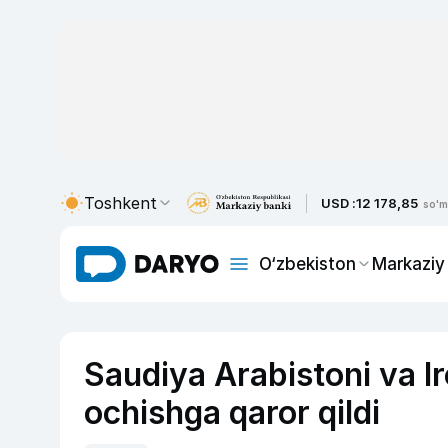
Toshkent
USD :
12 178,85
so'm
O‘zbekiston
Markaziy
Saudiya Arabistoni va I
ochishga qaror qildi