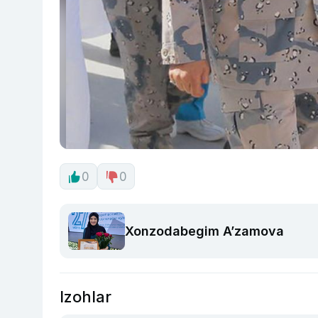
0
0
Xonzodabegim A’zamova
Izohlar