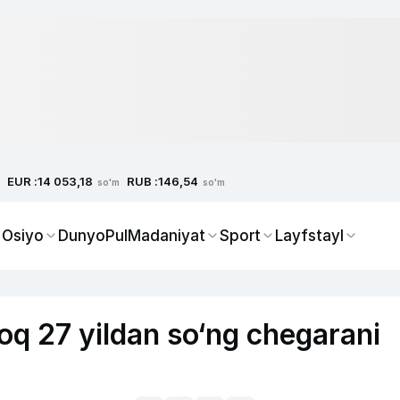
EUR :
RUB :
14 053,18
146,54
so'm
so'm
 Osiyo
Dunyo
Pul
Madaniyat
Sport
Layfstayl
roq 27 yildan so‘ng chegarani