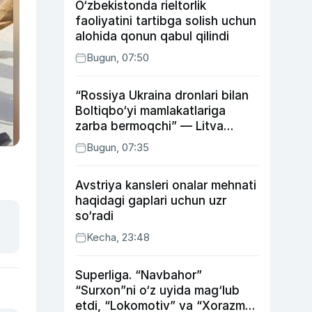
O‘zbekistonda rieltorlik
faoliyatini tartibga solish uchun
alohida qonun qabul qilindi
Bugun, 07:50
“Rossiya Ukraina dronlari bilan
Boltiqbo‘yi mamlakatlariga
zarba bermoqchi” — Litva
mudofaa vaziri
Bugun, 07:35
Avstriya kansleri onalar mehnati
haqidagi gaplari uchun uzr
so‘radi
Kecha, 23:48
Superliga. “Navbahor”
“Surxon”ni o‘z uyida mag‘lub
etdi, “Lokomotiv” va “Xorazm”