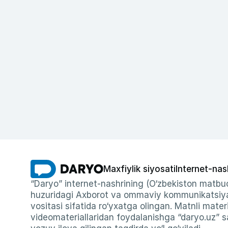
Maxfiylik siyosati
Internet-nas
“Daryo” internet-nashrining (O‘zbekiston matbuo
huzuridagi Axborot va ommaviy kommunikatsiyal
vositasi sifatida ro‘yxatga olingan. Matnli materi
videomateriallaridan foydalanishga “daryo.uz” sa