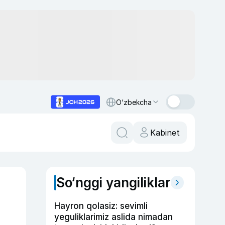
O‘zbekcha
Kabinet
So‘nggi yangiliklar
Hayron qolasiz: sevimli
yeguliklarimiz aslida nimadan