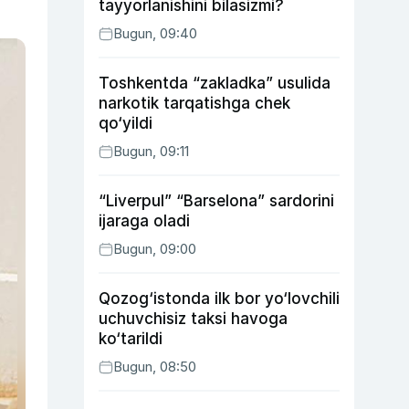
tayyorlanishini bilasizmi?
Bugun, 09:40
Toshkentda “zakladka” usulida
narkotik tarqatishga chek
qo‘yildi
Bugun, 09:11
“Liverpul” “Barselona” sardorini
ijaraga oladi
Bugun, 09:00
Qozog‘istonda ilk bor yo‘lovchili
uchuvchisiz taksi havoga
ko‘tarildi
Bugun, 08:50