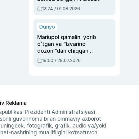
Oripovni siyosiy
12:24 / 01.08.2026
ayblovlardan asrab
qolgan voqea
Dunyo
Mariupol qamalini yorib
oʻtgan va “Izvarino
qozoni”dan chiqqan
qahramon — Ukraina
19:50 / 29.07.2026
armiyasi bosh
qoʻmondoni Drapatiy
haqida
ivi
Reklama
publikasi Prezidenti Administratsiyasi
-sonli guvohnoma bilan ommaviy axborot
shuningdek, fotografik, grafik, audio va/yoki
et-nashrining muallifligini ko‘rsatuvchi