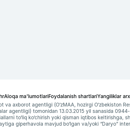
hr
Aloqa ma'lumotlari
Foydalanish shartlari
Yangiliklar arx
t va axborot agentligi (O‘zMAA, hozirgi O‘zbekiston Res
ar agentligi) tomonidan 13.03.2015 yil sanasida 0944
allarni to‘liq ko‘chirish yoki qisman iqtibos keltirishga, 
ytiga giperhavola mavjud bo‘lgan va/yoki “Daryo” intern