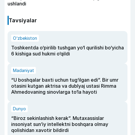
ushlandi
Tavsiyalar
O‘zbekiston
Toshkentda o‘pirilib tushgan yo‘l qurilishi bo‘yicha
6 kishiga sud hukmi o‘qildi
Madaniyat
“U boshqalar baxti uchun tug‘ilgan edi”. Bir umr
otasini kutgan aktrisa va dublyaj ustasi Rimma
Ahmedovaning sinovlarga to‘la hayoti
Dunyo
“Biroz sekinlashish kerak”. Mutaxassislar
insoniyat sun’iy intellektni boshqara olmay
qolishidan xavotir bildirdi