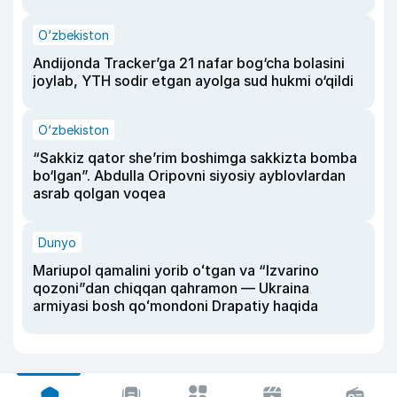
O‘zbekiston
Andijonda Tracker’ga 21 nafar bog‘cha bolasini
joylab, YTH sodir etgan ayolga sud hukmi o‘qildi
O‘zbekiston
“Sakkiz qator she’rim boshimga sakkizta bomba
bo‘lgan”. Abdulla Oripovni siyosiy ayblovlardan
asrab qolgan voqea
Dunyo
Mariupol qamalini yorib oʻtgan va “Izvarino
qozoni”dan chiqqan qahramon — Ukraina
armiyasi bosh qoʻmondoni Drapatiy haqida