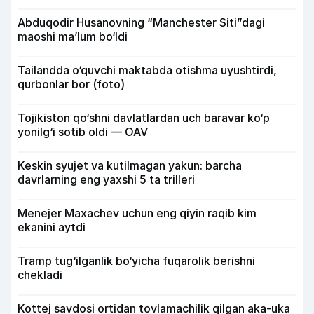
Abduqodir Husanovning “Manchester Siti”dagi
maoshi ma’lum bo‘ldi
Tailandda o‘quvchi maktabda otishma uyushtirdi,
qurbonlar bor (foto)
Tojikiston qo‘shni davlatlardan uch baravar ko‘p
yonilg‘i sotib oldi — OAV
Keskin syujet va kutilmagan yakun: barcha
davrlarning eng yaxshi 5 ta trilleri
Menejer Maxachev uchun eng qiyin raqib kim
ekanini aytdi
Tramp tug‘ilganlik bo‘yicha fuqarolik berishni
chekladi
Kottej savdosi ortidan tovlamachilik qilgan aka-uka