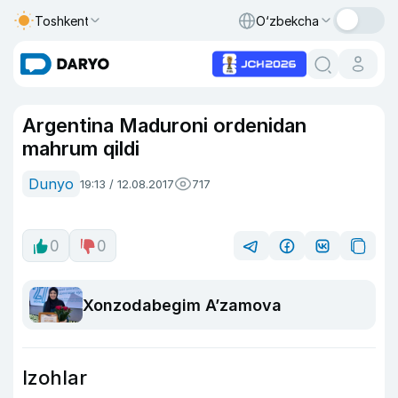
Toshkent
O‘zbekcha
Argentina Maduroni ordenidan
mahrum qildi
Dunyo
19:13 / 12.08.2017
717
0
0
Xonzodabegim A’zamova
Izohlar