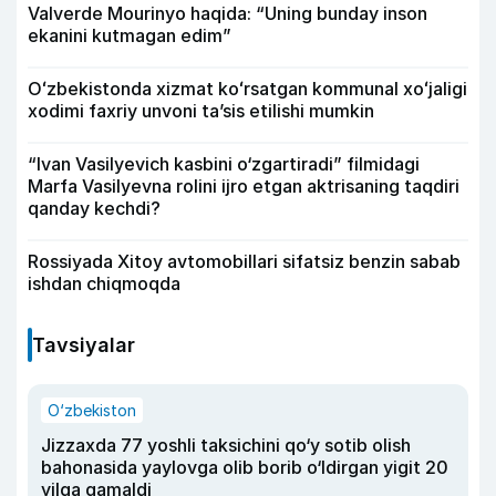
Valverde Mourinyo haqida: “Uning bunday inson
ekanini kutmagan edim”
Oʻzbekistonda xizmat koʻrsatgan kommunal xoʻjaligi
xodimi faxriy unvoni taʼsis etilishi mumkin
“Ivan Vasilyevich kasbini o‘zgartiradi” filmidagi
Marfa Vasilyevna rolini ijro etgan aktrisaning taqdiri
qanday kechdi?
Rossiyada Xitoy avtomobillari sifatsiz benzin sabab
ishdan chiqmoqda
Tavsiyalar
O‘zbekiston
Jizzaxda 77 yoshli taksichini qo‘y sotib olish
bahonasida yaylovga olib borib o‘ldirgan yigit 20
yilga qamaldi