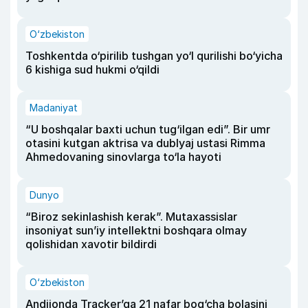
O‘zbekiston
Toshkentda o‘pirilib tushgan yo‘l qurilishi bo‘yicha
6 kishiga sud hukmi o‘qildi
Madaniyat
“U boshqalar baxti uchun tug‘ilgan edi”. Bir umr
otasini kutgan aktrisa va dublyaj ustasi Rimma
Ahmedovaning sinovlarga to‘la hayoti
Dunyo
“Biroz sekinlashish kerak”. Mutaxassislar
insoniyat sun’iy intellektni boshqara olmay
qolishidan xavotir bildirdi
O‘zbekiston
Andijonda Tracker’ga 21 nafar bog‘cha bolasini