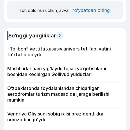
ro‘yxatdan o‘ting
Izoh qoldirish uchun, avval
So‘nggi yangiliklar
“Tolibon” yettita xususiy universitet faoliyatini
to‘xtatib qo‘ydi
Mashhurlar ham yig‘laydi: fojiali yo‘qotishlarni
boshidan kechirgan Gollivud yulduzlari
O‘zbekistonda foydalanishdan chiqarilgan
aerodromlar turizm maqsadida ijaraga berilishi
mumkin
Vengriya Oliy sudi sobiq raisi prezidentlikka
nomzodini qoʻydi