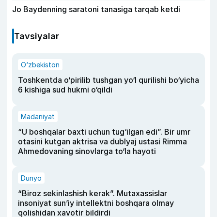
Jo Baydenning saratoni tanasiga tarqab ketdi
Tavsiyalar
O‘zbekiston
Toshkentda o‘pirilib tushgan yo‘l qurilishi bo‘yicha
6 kishiga sud hukmi o‘qildi
Madaniyat
“U boshqalar baxti uchun tug‘ilgan edi”. Bir umr
otasini kutgan aktrisa va dublyaj ustasi Rimma
Ahmedovaning sinovlarga to‘la hayoti
Dunyo
“Biroz sekinlashish kerak”. Mutaxassislar
insoniyat sun’iy intellektni boshqara olmay
qolishidan xavotir bildirdi