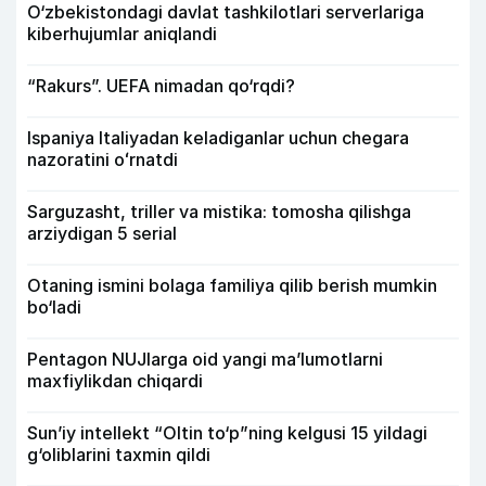
O‘zbekistondagi davlat tashkilotlari serverlariga
kiberhujumlar aniqlandi
“Rakurs”. UEFA nimadan qo‘rqdi?
Ispaniya Italiyadan keladiganlar uchun chegara
nazoratini oʻrnatdi
Sarguzasht, triller va mistika: tomosha qilishga
arziydigan 5 serial
Otaning ismini bolaga familiya qilib berish mumkin
bo‘ladi
Pentagon NUJlarga oid yangi maʼlumotlarni
maxfiylikdan chiqardi
Sun’iy intellekt “Oltin to‘p”ning kelgusi 15 yildagi
g‘oliblarini taxmin qildi