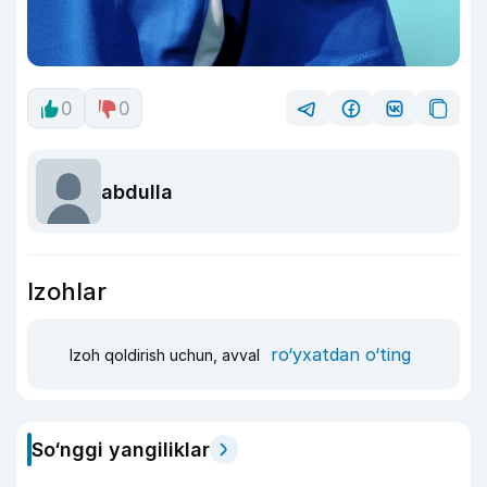
0
0
abdulla
Izohlar
ro‘yxatdan o‘ting
Izoh qoldirish uchun, avval
So‘nggi yangiliklar