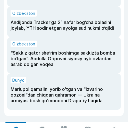
O‘zbekiston
Andijonda Tracker’ga 21 nafar bog‘cha bolasini
joylab, YTH sodir etgan ayolga sud hukmi o‘qildi
O‘zbekiston
“Sakkiz qator she’rim boshimga sakkizta bomba
bo‘lgan”. Abdulla Oripovni siyosiy ayblovlardan
asrab qolgan voqea
Dunyo
Mariupol qamalini yorib oʻtgan va “Izvarino
qozoni”dan chiqqan qahramon — Ukraina
armiyasi bosh qoʻmondoni Drapatiy haqida