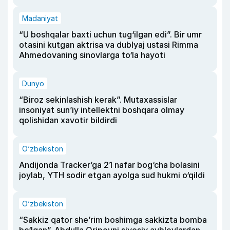
Madaniyat
“U boshqalar baxti uchun tug‘ilgan edi”. Bir umr
otasini kutgan aktrisa va dublyaj ustasi Rimma
Ahmedovaning sinovlarga to‘la hayoti
Dunyo
“Biroz sekinlashish kerak”. Mutaxassislar
insoniyat sun’iy intellektni boshqara olmay
qolishidan xavotir bildirdi
O‘zbekiston
Andijonda Tracker’ga 21 nafar bog‘cha bolasini
joylab, YTH sodir etgan ayolga sud hukmi o‘qildi
O‘zbekiston
“Sakkiz qator she’rim boshimga sakkizta bomba