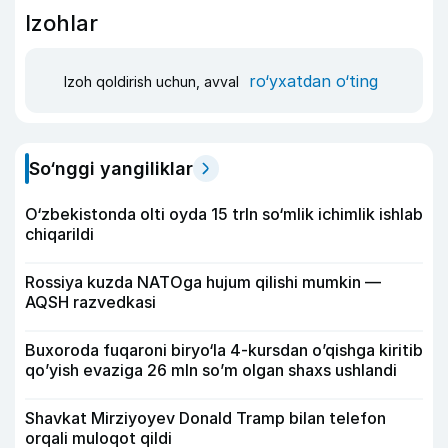
Izohlar
ro‘yxatdan o‘ting
Izoh qoldirish uchun, avval
So‘nggi yangiliklar
O‘zbekistonda olti oyda 15 trln so‘mlik ichimlik ishlab
chiqarildi
Rossiya kuzda NATOga hujum qilishi mumkin —
AQSH razvedkasi
Buxoroda fuqaroni biryo‘la 4-kursdan o’qishga kiritib
qo’yish evaziga 26 mln so’m olgan shaxs ushlandi
Shavkat Mirziyoyev Donald Tramp bilan telefon
orqali muloqot qildi