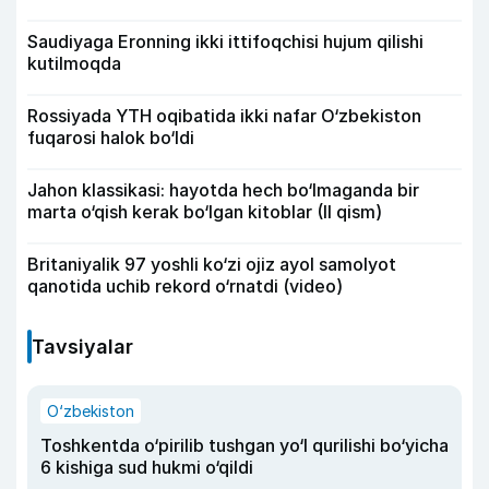
Saudiyaga Eronning ikki ittifoqchisi hujum qilishi
kutilmoqda
Rossiyada YTH oqibatida ikki nafar O‘zbekiston
fuqarosi halok bo‘ldi
Jahon klassikasi: hayotda hech bo‘lmaganda bir
marta o‘qish kerak bo‘lgan kitoblar (II qism)
Britaniyalik 97 yoshli ko‘zi ojiz ayol samolyot
qanotida uchib rekord o‘rnatdi (video)
Tavsiyalar
O‘zbekiston
Toshkentda o‘pirilib tushgan yo‘l qurilishi bo‘yicha
6 kishiga sud hukmi o‘qildi