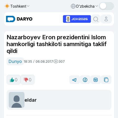
Toshkent
O‘zbekcha
Nazarboyev Eron prezidentini Islom
hamkorligi tashkiloti sammitiga taklif
qildi
Dunyo
18:35 / 06.08.2017
307
0
0
eldar