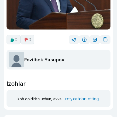
0
0
Fozilbek Yusupov
Izohlar
ro‘yxatdan o‘ting
Izoh qoldirish uchun, avval