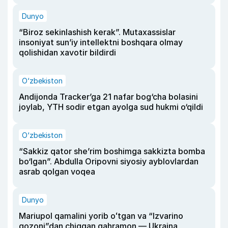
Dunyo
“Biroz sekinlashish kerak”. Mutaxassislar
insoniyat sun’iy intellektni boshqara olmay
qolishidan xavotir bildirdi
O‘zbekiston
Andijonda Tracker’ga 21 nafar bog‘cha bolasini
joylab, YTH sodir etgan ayolga sud hukmi o‘qildi
O‘zbekiston
“Sakkiz qator she’rim boshimga sakkizta bomba
bo‘lgan”. Abdulla Oripovni siyosiy ayblovlardan
asrab qolgan voqea
Dunyo
Mariupol qamalini yorib oʻtgan va “Izvarino
qozoni”dan chiqqan qahramon — Ukraina