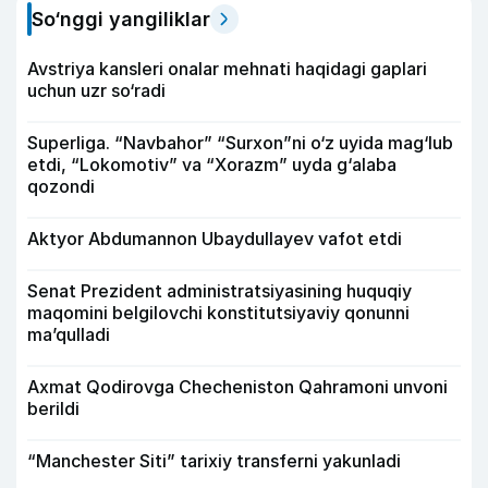
So‘nggi yangiliklar
Avstriya kansleri onalar mehnati haqidagi gaplari
uchun uzr so‘radi
Superliga. “Navbahor” “Surxon”ni o‘z uyida mag‘lub
etdi, “Lokomotiv” va “Xorazm” uyda g‘alaba
qozondi
Aktyor Abdu­mannon Ubaydullayev vafot etdi
Senat Prezident administratsiyasining huquqiy
maqomini belgilovchi konstitutsiyaviy qonunni
ma’qulladi
Axmat Qodirovga Checheniston Qahramoni unvoni
berildi
“Manchester Siti” tarixiy transferni yakunladi