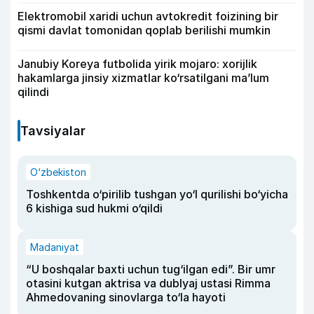
Elektromobil xaridi uchun avtokredit foizining bir
qismi davlat tomonidan qoplab berilishi mumkin
Janubiy Koreya futbolida yirik mojaro: xorijlik
hakamlarga jinsiy xizmatlar ko‘rsatilgani ma’lum
qilindi
Tavsiyalar
O‘zbekiston
Toshkentda o‘pirilib tushgan yo‘l qurilishi bo‘yicha
6 kishiga sud hukmi o‘qildi
Madaniyat
“U boshqalar baxti uchun tug‘ilgan edi”. Bir umr
otasini kutgan aktrisa va dublyaj ustasi Rimma
Ahmedovaning sinovlarga to‘la hayoti