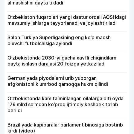
almashishni qayta tikladi
O‘zbekiston fuqarolari yangi dastur orqali AQSHdagi
mavsumiy ishlarga tayyorlanadi va joylashtiriladi
Saloh Turkiya Superligasining eng ko‘p maosh
oluvchi futbolchisiga aylandi
O‘zbekistonda 2030-yilgacha xavfli chiqindilarni
qayta ishlash darajasi 20 foizga yetkaziladi
Germaniyada piyodalarni urib yuborgan
afg‘onistonlik umrbod qamoqqa hukm qilindi
O‘zbekistonda kam ta’minlangan oilalarga olti oyda
179 mlrd so‘mdan ko‘proq ijtimoiy keshbek to‘lab
berildi
Braziliyada kapibaralar parlament binosiga bostirib
kirdi (video)