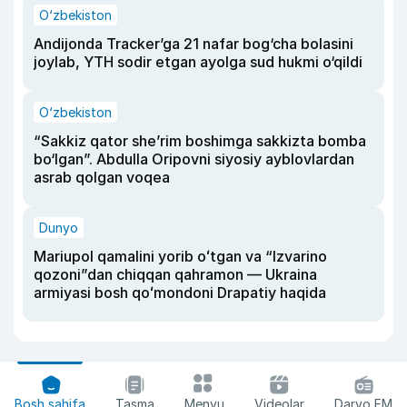
O‘zbekiston
Andijonda Tracker’ga 21 nafar bog‘cha bolasini
joylab, YTH sodir etgan ayolga sud hukmi o‘qildi
O‘zbekiston
“Sakkiz qator she’rim boshimga sakkizta bomba
bo‘lgan”. Abdulla Oripovni siyosiy ayblovlardan
asrab qolgan voqea
Dunyo
Mariupol qamalini yorib oʻtgan va “Izvarino
qozoni”dan chiqqan qahramon — Ukraina
armiyasi bosh qoʻmondoni Drapatiy haqida
Bosh sahifa
Tasma
Menyu
Videolar
Daryo FM