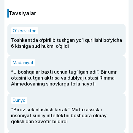
Tavsiyalar
O‘zbekiston
Toshkentda o‘pirilib tushgan yo‘l qurilishi bo‘yicha
6 kishiga sud hukmi o‘qildi
Madaniyat
“U boshqalar baxti uchun tug‘ilgan edi”. Bir umr
otasini kutgan aktrisa va dublyaj ustasi Rimma
Ahmedovaning sinovlarga to‘la hayoti
Dunyo
“Biroz sekinlashish kerak”. Mutaxassislar
insoniyat sun’iy intellektni boshqara olmay
qolishidan xavotir bildirdi