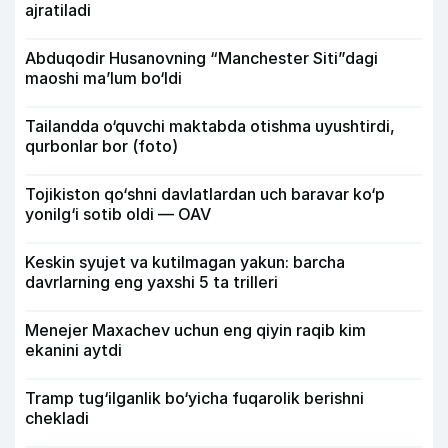
ajratiladi
Abduqodir Husanovning “Manchester Siti”dagi
maoshi ma’lum bo‘ldi
Tailandda o‘quvchi maktabda otishma uyushtirdi,
qurbonlar bor (foto)
Tojikiston qo‘shni davlatlardan uch baravar ko‘p
yonilg‘i sotib oldi — OAV
Keskin syujet va kutilmagan yakun: barcha
davrlarning eng yaxshi 5 ta trilleri
Menejer Maxachev uchun eng qiyin raqib kim
ekanini aytdi
Tramp tug‘ilganlik bo‘yicha fuqarolik berishni
chekladi