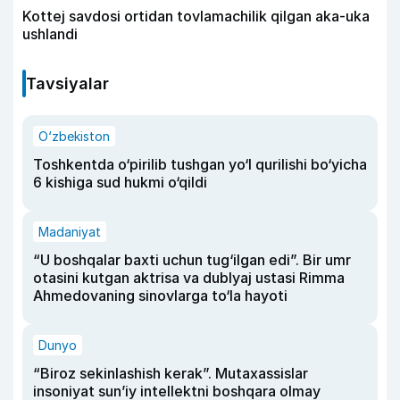
Kottej savdosi ortidan tovlamachilik qilgan aka-uka
ushlandi
Tavsiyalar
O‘zbekiston
Toshkentda o‘pirilib tushgan yo‘l qurilishi bo‘yicha
6 kishiga sud hukmi o‘qildi
Madaniyat
“U boshqalar baxti uchun tug‘ilgan edi”. Bir umr
otasini kutgan aktrisa va dublyaj ustasi Rimma
Ahmedovaning sinovlarga to‘la hayoti
Dunyo
“Biroz sekinlashish kerak”. Mutaxassislar
insoniyat sun’iy intellektni boshqara olmay