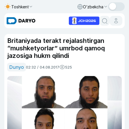
Toshkent
O‘zbekcha
Britaniyada terakt rejalashtirgan
“mushketyorlar” umrbod qamoq
jazosiga hukm qilindi
Dunyo
02:32 / 04.08.2017
525