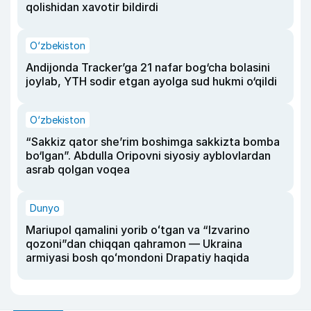
qolishidan xavotir bildirdi
O‘zbekiston
Andijonda Tracker’ga 21 nafar bog‘cha bolasini
joylab, YTH sodir etgan ayolga sud hukmi o‘qildi
O‘zbekiston
“Sakkiz qator she’rim boshimga sakkizta bomba
bo‘lgan”. Abdulla Oripovni siyosiy ayblovlardan
asrab qolgan voqea
Dunyo
Mariupol qamalini yorib oʻtgan va “Izvarino
qozoni”dan chiqqan qahramon — Ukraina
armiyasi bosh qoʻmondoni Drapatiy haqida