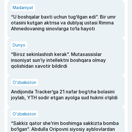
Madaniyat
“U boshqalar baxti uchun tug‘ilgan edi”. Bir umr
otasini kutgan aktrisa va dublyaj ustasi Rimma
Ahmedovaning sinovlarga to‘la hayoti
Dunyo
“Biroz sekinlashish kerak”. Mutaxassislar
insoniyat sun’iy intellektni boshqara olmay
qolishidan xavotir bildirdi
O‘zbekiston
Andijonda Tracker’ga 21 nafar bog‘cha bolasini
joylab, YTH sodir etgan ayolga sud hukmi o‘qildi
O‘zbekiston
“Sakkiz qator she’rim boshimga sakkizta bomba
bo‘lgan”. Abdulla Oripovni siyosiy ayblovlardan