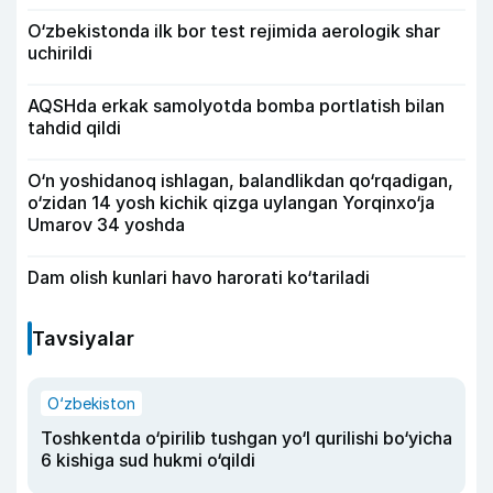
O‘zbekistonda ilk bor test rejimida aerologik shar
uchirildi
AQSHda erkak samolyotda bomba portlatish bilan
tahdid qildi
O‘n yoshidanoq ishlagan, balandlikdan qo‘rqadigan,
o‘zidan 14 yosh kichik qizga uylangan Yorqinxo‘ja
Umarov 34 yoshda
Dam olish kunlari havo harorati ko‘tariladi
Tavsiyalar
O‘zbekiston
Toshkentda o‘pirilib tushgan yo‘l qurilishi bo‘yicha
6 kishiga sud hukmi o‘qildi