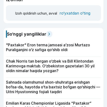
ro‘yxatdan o‘ting
Izoh qoldirish uchun, avval
So‘nggi yangiliklar
"Paxtakor" Eron terma jamoasi a’zosi Murtazo
Puraliganjini o‘z safiga qo‘shib oldi
Chak Norris tan bergan o‘zbek va Bill Klintondan
Karimovga maktub. O‘zbekiston gazetalari 30 yil
oldin nimalar haqida yozgan?
Sahnada olamshumul shon-shuhratga erishgan
bo‘lsa-da, hayotda o‘ta baxtsiz bo‘lgan qo‘shiqchi —
Uitni Hyustonning fojiali taqdiri
Emilian Karas Chempionlar Ligasida “Paxtakor”