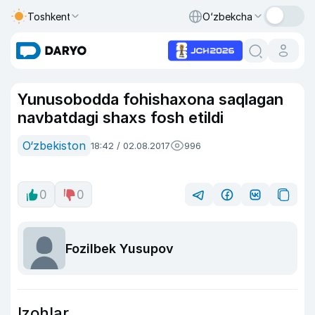
Toshkent
O‘zbekcha
Yunusobodda fohishaxona saqlagan
navbatdagi shaxs fosh etildi
O‘zbekiston
18:42 / 02.08.2017
996
0
0
Fozilbek Yusupov
Izohlar