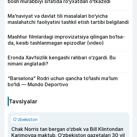
bosh murabbiyi sifatida ro‘yxatdan o‘tkazildi
Ma’naviyat va davlat tili masalalari bo‘yicha
maslahatchi faoliyatini tashkil etish tartibi belgilandi
Mashhur filmlardagi improvizatsiya qilingan bo‘lsa-
da, kesib tashlanmagan epizodlar (video)
Eronda Xavfsizlik kengashi rahbari o‘zgardi. Bu
nimani anglatadi?
“Barselona” Rodri uchun qancha to‘lashi ma’lum
bo‘ldi — Mundo Deportivo
Tavsiyalar
O‘zbekiston
Chak Norris tan bergan o‘zbek va Bill Klintondan
Karimovga maktub. O‘zbekiston gazetalari 30 yil