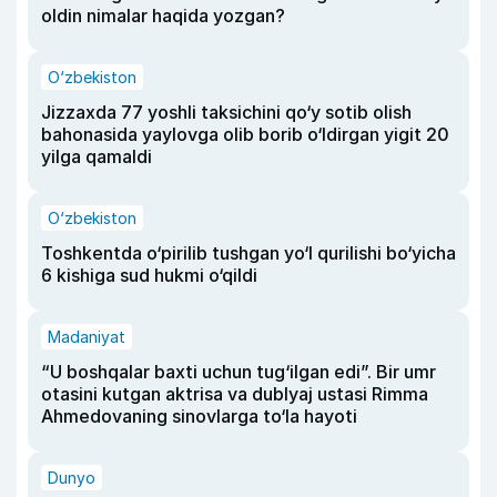
oldin nimalar haqida yozgan?
O‘zbekiston
Jizzaxda 77 yoshli taksichini qo‘y sotib olish
bahonasida yaylovga olib borib o‘ldirgan yigit 20
yilga qamaldi
O‘zbekiston
Toshkentda o‘pirilib tushgan yo‘l qurilishi bo‘yicha
6 kishiga sud hukmi o‘qildi
Madaniyat
“U boshqalar baxti uchun tug‘ilgan edi”. Bir umr
otasini kutgan aktrisa va dublyaj ustasi Rimma
Ahmedovaning sinovlarga to‘la hayoti
Dunyo