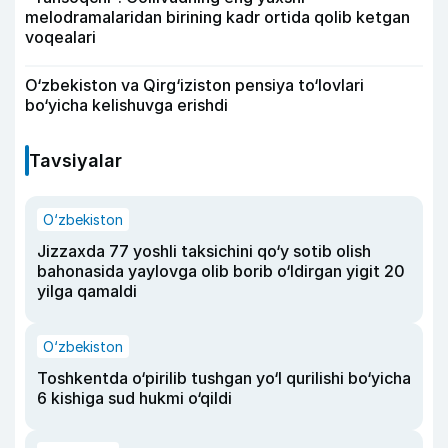
melodramalaridan birining kadr ortida qolib ketgan
voqealari
O‘zbekiston va Qirg‘iziston pensiya to‘lovlari
bo‘yicha kelishuvga erishdi
Tavsiyalar
O‘zbekiston
Jizzaxda 77 yoshli taksichini qo‘y sotib olish
bahonasida yaylovga olib borib o‘ldirgan yigit 20
yilga qamaldi
O‘zbekiston
Toshkentda o‘pirilib tushgan yo‘l qurilishi bo‘yicha
6 kishiga sud hukmi o‘qildi