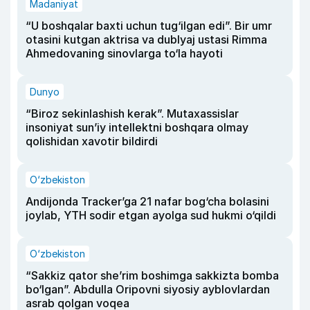
Madaniyat
“U boshqalar baxti uchun tug‘ilgan edi”. Bir umr
otasini kutgan aktrisa va dublyaj ustasi Rimma
Ahmedovaning sinovlarga to‘la hayoti
Dunyo
“Biroz sekinlashish kerak”. Mutaxassislar
insoniyat sun’iy intellektni boshqara olmay
qolishidan xavotir bildirdi
O‘zbekiston
Andijonda Tracker’ga 21 nafar bog‘cha bolasini
joylab, YTH sodir etgan ayolga sud hukmi o‘qildi
O‘zbekiston
“Sakkiz qator she’rim boshimga sakkizta bomba
bo‘lgan”. Abdulla Oripovni siyosiy ayblovlardan
asrab qolgan voqea