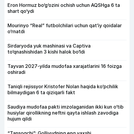
Eron Hormuz bo‘g‘ozini ochish uchun AQSHga 6 ta
shart qo‘ydi
Mourinyo “Real” futbolchilari uchun qat’iy qoidalar
o‘rnatdi
Sirdaryoda yuk mashinasi va Captiva
to‘qnashishidan 3 kishi halok bo‘ldi
Tayvan 2027-yilda mudofaa xarajatlarini 16 foizga
oshiradi
Taniqli rejissyor Kristofer Nolan haqida ko‘pchilik
bilmaydigan 6 ta qiziqarli fakt
Saudiya mudofaa pakti imzolaganidan ikki kun o‘tib
husiylar qirollikning neftni qayta ishlash zavodiga
hujum qildi
“Tansoqchi”: Gollivudning eng yaxshi