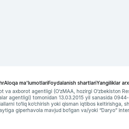
hr
Aloqa ma'lumotlari
Foydalanish shartlari
Yangiliklar arx
t va axborot agentligi (O‘zMAA, hozirgi O‘zbekiston Res
ar agentligi) tomonidan 13.03.2015 yil sanasida 0944
allarni to‘liq ko‘chirish yoki qisman iqtibos keltirishga, 
ytiga giperhavola mavjud bo‘lgan va/yoki “Daryo” intern