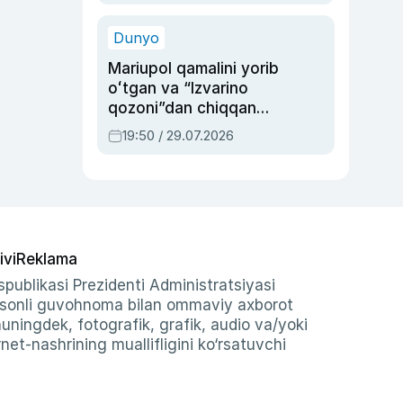
qolgan voqea
Dunyo
Mariupol qamalini yorib
oʻtgan va “Izvarino
qozoni”dan chiqqan
qahramon — Ukraina
19:50 / 29.07.2026
armiyasi bosh
qoʻmondoni Drapatiy
haqida
ivi
Reklama
publikasi Prezidenti Administratsiyasi
-sonli guvohnoma bilan ommaviy axborot
shuningdek, fotografik, grafik, audio va/yoki
et-nashrining muallifligini ko‘rsatuvchi