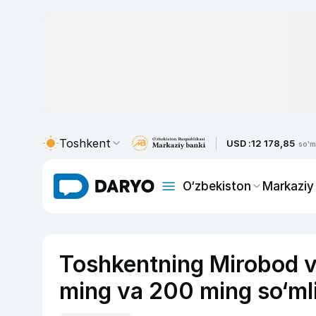
Toshkent
USD :
12 178,85
so'm
O‘zbekiston
Markaziy
Toshkentning Mirobod v
ming va 200 ming so‘mli