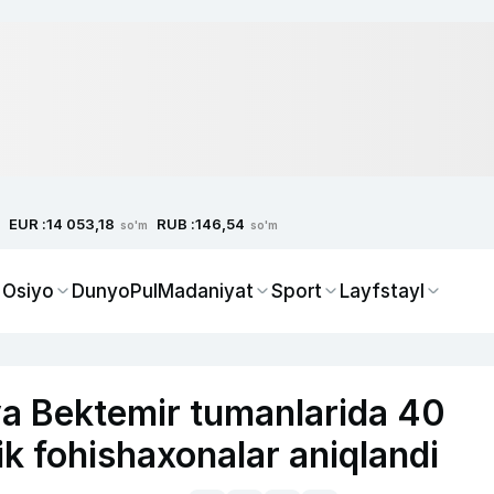
EUR :
RUB :
14 053,18
146,54
so'm
so'm
 Osiyo
Dunyo
Pul
Madaniyat
Sport
Layfstayl
a Bektemir tumanlarida 40
k fohishaxonalar aniqlandi