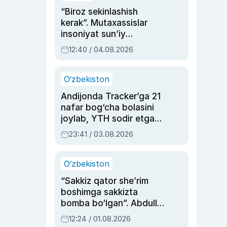
“Biroz sekinlashish
kerak”. Mutaxassislar
insoniyat sun’iy
intellektni boshqara
12:40 / 04.08.2026
olmay qolishidan xavotir
bildirdi
O‘zbekiston
Andijonda Tracker’ga 21
nafar bog‘cha bolasini
joylab, YTH sodir etgan
ayolga sud hukmi o‘qildi
23:41 / 03.08.2026
O‘zbekiston
“Sakkiz qator she’rim
boshimga sakkizta
bomba bo‘lgan”. Abdulla
Oripovni siyosiy
12:24 / 01.08.2026
ayblovlardan asrab