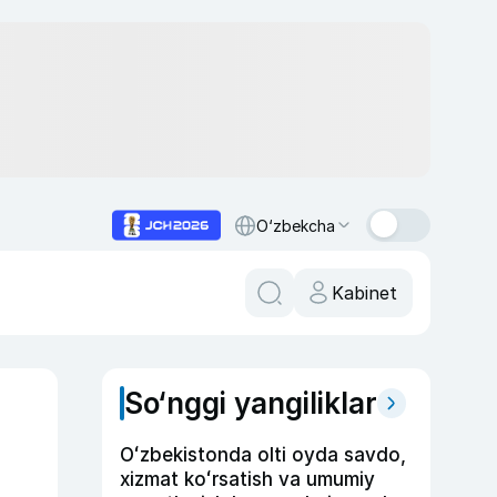
O‘zbekcha
Kabinet
So‘nggi yangiliklar
Oʻzbekistonda olti oyda savdo,
xizmat koʻrsatish va umumiy