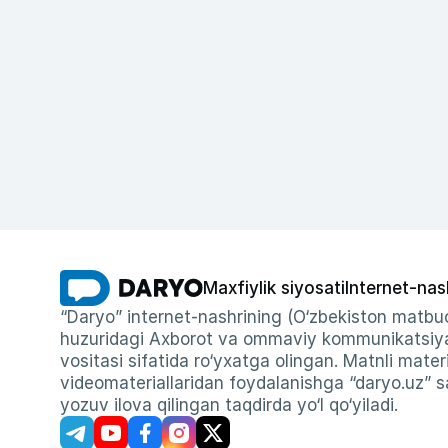
Maxfiylik siyosati
Internet-nas
“Daryo” internet-nashrining (O‘zbekiston matbuo
huzuridagi Axborot va ommaviy kommunikatsiyal
vositasi sifatida ro‘yxatga olingan. Matnli materi
videomateriallaridan foydalanishga “daryo.uz” sa
yozuv ilova qilingan taqdirda yo‘l qo‘yiladi.