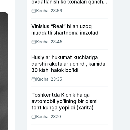
ovqatlanish korxonalari qancha
soliq toʻlagani ochiqlandi
Kecha, 23:56
Vinisius “Real” bilan uzoq
muddatli shartnoma imzoladi
Kecha, 23:45
Husiylar hukumat kuchlariga
qarshi raketalar uchirdi, kamida
30 kishi halok bo‘ldi
Kecha, 23:35
Toshkentda Kichik halqa
avtomobil yo‘lining bir qismi
to‘rt kunga yopildi (xarita)
Kecha, 23:10