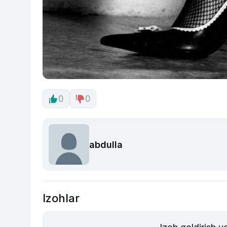
0
0
abdulla
Izohlar