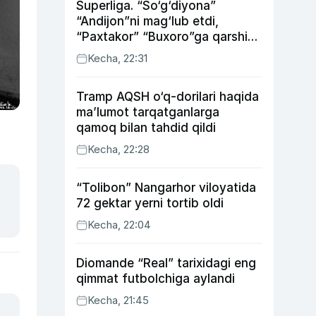
Superliga. “So‘g‘diyona”
“Andijon”ni mag‘lub etdi,
“Paxtakor” “Buxoro”ga qarshi
bahsda g‘alabani qo‘ldan
Kecha, 22:31
chiqardi
Tramp AQSH o‘q-dorilari haqida
ma’lumot tarqatganlarga
qamoq bilan tahdid qildi
Kecha, 22:28
“Tolibon” Nangarhor viloyatida
72 gektar yerni tortib oldi
Kecha, 22:04
Diomande “Real” tarixidagi eng
qimmat futbolchiga aylandi
Kecha, 21:45