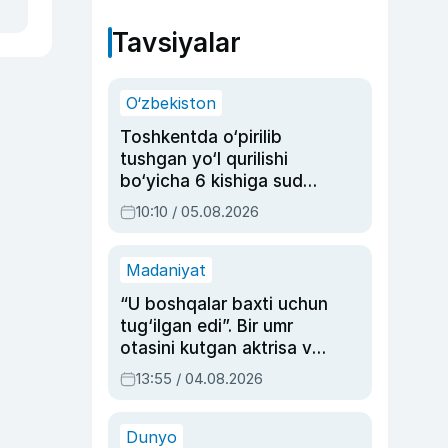
Tavsiyalar
O‘zbekiston
Toshkentda o‘pirilib
tushgan yo‘l qurilishi
bo‘yicha 6 kishiga sud
hukmi o‘qildi
10:10 / 05.08.2026
Madaniyat
“U boshqalar baxti uchun
tug‘ilgan edi”. Bir umr
otasini kutgan aktrisa va
dublyaj ustasi Rimma
13:55 / 04.08.2026
Ahmedovaning
sinovlarga to‘la hayoti
Dunyo