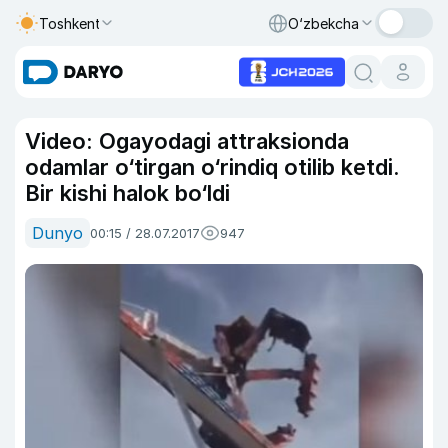
Toshkent
O‘zbekcha
Video: Ogayodagi attraksionda
odamlar o‘tirgan o‘rindiq otilib ketdi.
Bir kishi halok bo‘ldi
Dunyo
00:15 / 28.07.2017
947