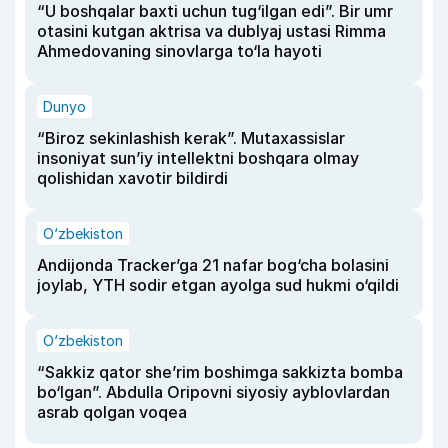
“U boshqalar baxti uchun tug‘ilgan edi”. Bir umr
otasini kutgan aktrisa va dublyaj ustasi Rimma
Ahmedovaning sinovlarga to‘la hayoti
Dunyo
“Biroz sekinlashish kerak”. Mutaxassislar
insoniyat sun’iy intellektni boshqara olmay
qolishidan xavotir bildirdi
O‘zbekiston
Andijonda Tracker’ga 21 nafar bog‘cha bolasini
joylab, YTH sodir etgan ayolga sud hukmi o‘qildi
O‘zbekiston
“Sakkiz qator she’rim boshimga sakkizta bomba
bo‘lgan”. Abdulla Oripovni siyosiy ayblovlardan
asrab qolgan voqea