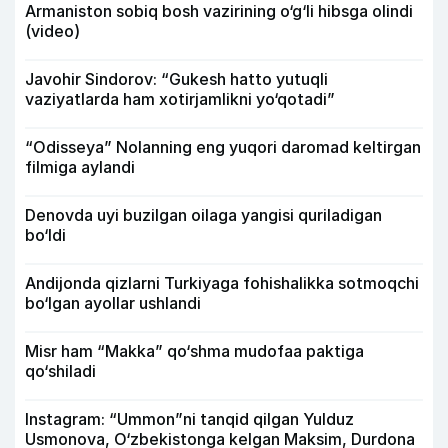
Armaniston sobiq bosh vazirining o‘g‘li hibsga olindi
(video)
Javohir Sindorov: “Gukesh hatto yutuqli
vaziyatlarda ham xotirjamlikni yo‘qotadi”
“Odisseya” Nolanning eng yuqori daromad keltirgan
filmiga aylandi
Denovda uyi buzilgan oilaga yangisi quriladigan
bo‘ldi
Andijonda qizlarni Turkiyaga fohishalikka sotmoqchi
bo‘lgan ayollar ushlandi
Misr ham “Makka” qo‘shma mudofaa paktiga
qo‘shiladi
Instagram: “Ummon”ni tanqid qilgan Yulduz
Usmonova, O‘zbekistonga kelgan Maksim, Durdona