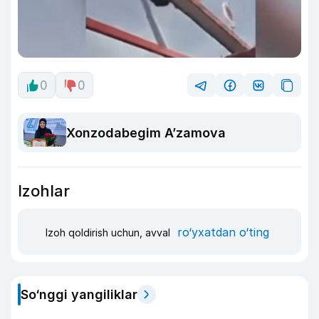
0
0
Xonzodabegim A’zamova
Izohlar
ro‘yxatdan o‘ting
Izoh qoldirish uchun, avval
So‘nggi yangiliklar