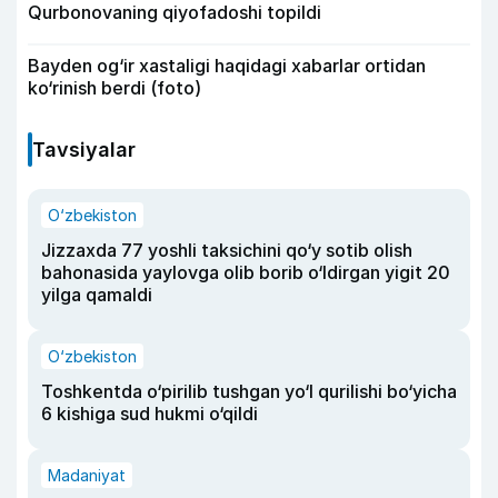
Qurbonovaning qiyofadoshi topildi
Bayden og‘ir xastaligi haqidagi xabarlar ortidan
ko‘rinish berdi (foto)
Tavsiyalar
O‘zbekiston
Jizzaxda 77 yoshli taksichini qo‘y sotib olish
bahonasida yaylovga olib borib o‘ldirgan yigit 20
yilga qamaldi
O‘zbekiston
Toshkentda o‘pirilib tushgan yo‘l qurilishi bo‘yicha
6 kishiga sud hukmi o‘qildi
Madaniyat