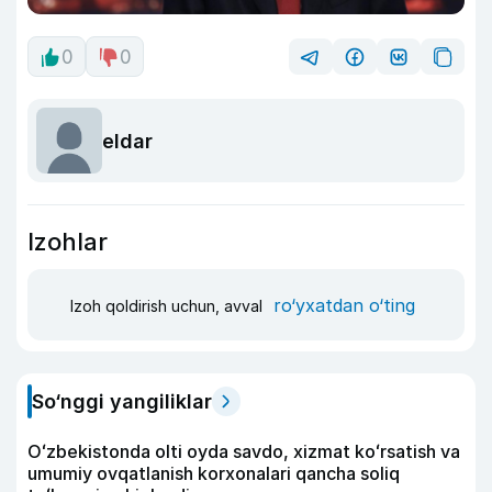
0
0
eldar
Izohlar
ro‘yxatdan o‘ting
Izoh qoldirish uchun, avval
So‘nggi yangiliklar
Oʻzbekistonda olti oyda savdo, xizmat koʻrsatish va
umumiy ovqatlanish korxonalari qancha soliq