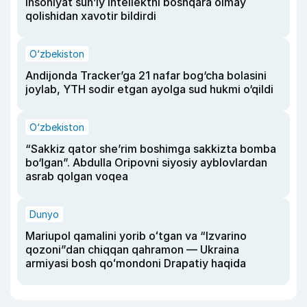
insoniyat sun’iy intellektni boshqara olmay
qolishidan xavotir bildirdi
O‘zbekiston
Andijonda Tracker’ga 21 nafar bog‘cha bolasini
joylab, YTH sodir etgan ayolga sud hukmi o‘qildi
O‘zbekiston
“Sakkiz qator she’rim boshimga sakkizta bomba
bo‘lgan”. Abdulla Oripovni siyosiy ayblovlardan
asrab qolgan voqea
Dunyo
Mariupol qamalini yorib oʻtgan va “Izvarino
qozoni”dan chiqqan qahramon — Ukraina
armiyasi bosh qoʻmondoni Drapatiy haqida