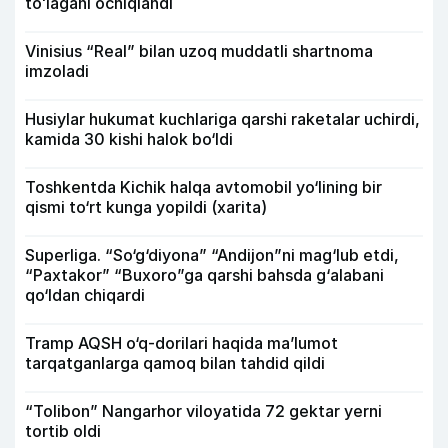
toʻlagani ochiqlandi
Vinisius “Real” bilan uzoq muddatli shartnoma
imzoladi
Husiylar hukumat kuchlariga qarshi raketalar uchirdi,
kamida 30 kishi halok bo‘ldi
Toshkentda Kichik halqa avtomobil yo‘lining bir
qismi to‘rt kunga yopildi (xarita)
Superliga. “So‘g‘diyona” “Andijon”ni mag‘lub etdi,
“Paxtakor” “Buxoro”ga qarshi bahsda g‘alabani
qo‘ldan chiqardi
Tramp AQSH o‘q-dorilari haqida ma’lumot
tarqatganlarga qamoq bilan tahdid qildi
“Tolibon” Nangarhor viloyatida 72 gektar yerni
tortib oldi