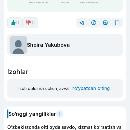
0
0
Shoira Yakubova
Izohlar
ro‘yxatdan o‘ting
Izoh qoldirish uchun, avval
So‘nggi yangiliklar
Oʻzbekistonda olti oyda savdo, xizmat koʻrsatish va