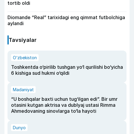
tortib oldi
Diomande “Real” tarixidagi eng qimmat futbolchiga
aylandi
Tavsiyalar
O‘zbekiston
Toshkentda o‘pirilib tushgan yo‘l qurilishi bo‘yicha
6 kishiga sud hukmi o‘qildi
Madaniyat
“U boshqalar baxti uchun tug‘ilgan edi”. Bir umr
otasini kutgan aktrisa va dublyaj ustasi Rimma
Ahmedovaning sinovlarga to‘la hayoti
Dunyo