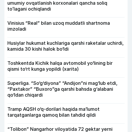
umumiy ovqatlanish korxonalari qancha soliq
toʻlagani ochiqlandi
Vinisius “Real” bilan uzoq muddatli shartnoma
imzoladi
Husiylar hukumat kuchlariga qarshi raketalar uchirdi,
kamida 30 kishi halok bo‘ldi
Toshkentda Kichik halqa avtomobil yo‘lining bir
qismi to‘rt kunga yopildi (xarita)
Superliga. “So‘g‘diyona” “Andijon”ni mag‘lub etdi,
“Paxtakor” “Buxoro”ga qarshi bahsda g‘alabani
qo‘ldan chiqardi
Tramp AQSH o‘q-dorilari haqida ma’lumot
tarqatganlarga qamoq bilan tahdid qildi
“Tolibon” Nangarhor viloyatida 72 gektar yerni