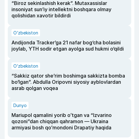
“Biroz sekinlashish kerak”. Mutaxassislar
insoniyat sun’iy intellektni boshqara olmay
qolishidan xavotir bildirdi
O‘zbekiston
Andijonda Tracker’ga 21 nafar bog‘cha bolasini
joylab, YTH sodir etgan ayolga sud hukmi o‘qildi
O‘zbekiston
“Sakkiz qator she’rim boshimga sakkizta bomba
bo‘lgan”. Abdulla Oripovni siyosiy ayblovlardan
asrab qolgan voqea
Dunyo
Mariupol qamalini yorib oʻtgan va “Izvarino
qozoni”dan chiqqan qahramon — Ukraina
armiyasi bosh qoʻmondoni Drapatiy haqida