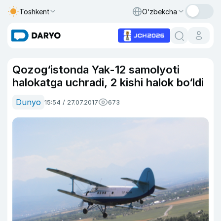
Toshkent
O‘zbekcha
Qozog‘istonda Yak-12 samolyoti
halokatga uchradi, 2 kishi halok bo‘ldi
Dunyo
15:54 / 27.07.2017
673