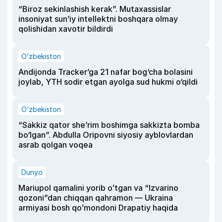
“Biroz sekinlashish kerak”. Mutaxassislar
insoniyat sun’iy intellektni boshqara olmay
qolishidan xavotir bildirdi
O‘zbekiston
Andijonda Tracker’ga 21 nafar bog‘cha bolasini
joylab, YTH sodir etgan ayolga sud hukmi o‘qildi
O‘zbekiston
“Sakkiz qator she’rim boshimga sakkizta bomba
bo‘lgan”. Abdulla Oripovni siyosiy ayblovlardan
asrab qolgan voqea
Dunyo
Mariupol qamalini yorib oʻtgan va “Izvarino
qozoni”dan chiqqan qahramon — Ukraina
armiyasi bosh qoʻmondoni Drapatiy haqida