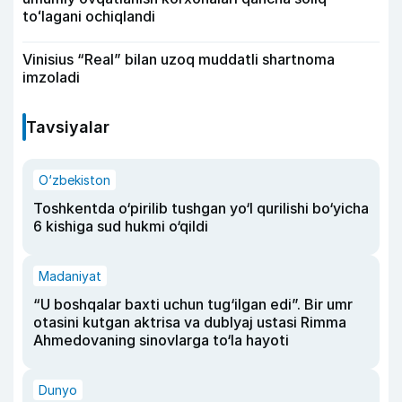
toʻlagani ochiqlandi
Vinisius “Real” bilan uzoq muddatli shartnoma
imzoladi
Tavsiyalar
O‘zbekiston
Toshkentda o‘pirilib tushgan yo‘l qurilishi bo‘yicha
6 kishiga sud hukmi o‘qildi
Madaniyat
“U boshqalar baxti uchun tug‘ilgan edi”. Bir umr
otasini kutgan aktrisa va dublyaj ustasi Rimma
Ahmedovaning sinovlarga to‘la hayoti
Dunyo