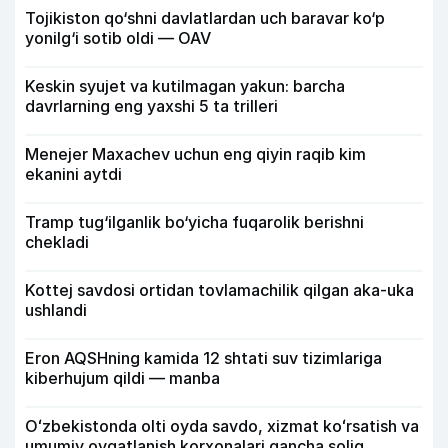
Tojikiston qo‘shni davlatlardan uch baravar ko‘p
yonilg‘i sotib oldi — OAV
Keskin syujet va kutilmagan yakun: barcha
davrlarning eng yaxshi 5 ta trilleri
Menejer Maxachev uchun eng qiyin raqib kim
ekanini aytdi
Tramp tug‘ilganlik bo‘yicha fuqarolik berishni
chekladi
Kottej savdosi ortidan tovlamachilik qilgan aka-uka
ushlandi
Eron AQSHning kamida 12 shtati suv tizimlariga
kiberhujum qildi — manba
Oʻzbekistonda olti oyda savdo, xizmat koʻrsatish va
umumiy ovqatlanish korxonalari qancha soliq