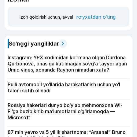
ro‘yxatdan o‘ting
Izoh qoldirish uchun, avval
So‘nggi yangiliklar
Instagram: YPX xodimidan ko‘rmana olgan Durdona
Qurbonova, onasiga kutilmagan sovg‘a tayyorlagan
Umid vines, xonanda Rayhon nimadan xafa?
Pulli avtomobil yo‘llarida harakatlanish uchun yo‘l
taloni sotib olinadi
Rossiya hakerlari dunyo bo‘ylab mehmonxona Wi-
Fi’ga buzib kirib ma’lumotlarni o‘g‘irlamoqda —
Microsoft
87 mln yevro va 5 yillik shartnoma: “Arsenal” Bruno