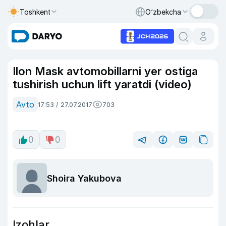
Toshkent
O‘zbekcha
Ilon Mask avtomobillarni yer ostiga
tushirish uchun lift yaratdi (video)
Avto
17:53 / 27.07.2017
703
0
0
Shoira Yakubova
Izohlar