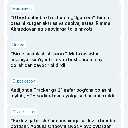
Madaniyat
“U boshqalar baxti uchun tug‘ilgan edi”. Bir umr
otasini kutgan aktrisa va dublyaj ustasi Rimma
Ahmedovaning sinovlarga to‘la hayoti
Dunyo
“Biroz sekinlashish kerak”. Mutaxassislar
insoniyat sun’iy intellektni boshqara olmay
qolishidan xavotir bildirdi
O‘zbekiston
Andijonda Tracker’ga 21 nafar bog‘cha bolasini
joylab, YTH sodir etgan ayolga sud hukmi o‘qildi
O‘zbekiston
“Sakkiz qator she’rim boshimga sakkizta bomba
bo‘lgan”. Abdulla Oripovni siyosiy ayblovlardan