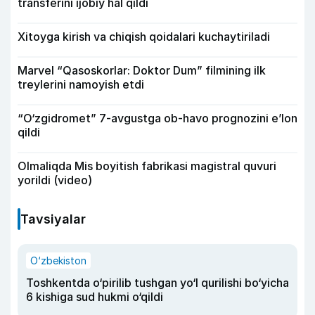
transferini ijobiy hal qildi
Xitoyga kirish va chiqish qoidalari kuchaytiriladi
Marvel “Qasoskorlar: Doktor Dum” filmining ilk
treylerini namoyish etdi
“O‘zgidromet” 7-avgustga ob-havo prognozini e’lon
qildi
Olmaliqda Mis boyitish fabrikasi magistral quvuri
yorildi (video)
Tavsiyalar
O‘zbekiston
Toshkentda o‘pirilib tushgan yo‘l qurilishi bo‘yicha
6 kishiga sud hukmi o‘qildi